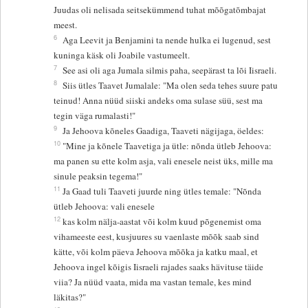
Juudas oli nelisada seitsekümmend tuhat mõõgatõmbajat
meest.
6
Aga Leevit ja Benjamini ta nende hulka ei lugenud, sest
kuninga käsk oli Joabile vastumeelt.
7
See asi oli aga Jumala silmis paha, seepärast ta lõi Iisraeli.
8
Siis ütles Taavet Jumalale: "Ma olen seda tehes suure patu
teinud! Anna nüüd siiski andeks oma sulase süü, sest ma
tegin väga rumalasti!"
9
Ja Jehoova kõneles Gaadiga, Taaveti nägijaga, öeldes:
10
"Mine ja kõnele Taavetiga ja ütle: nõnda ütleb Jehoova:
ma panen su ette kolm asja, vali enesele neist üks, mille ma
sinule peaksin tegema!"
11
Ja Gaad tuli Taaveti juurde ning ütles temale: "Nõnda
ütleb Jehoova: vali enesele
12
kas kolm nälja-aastat või kolm kuud põgenemist oma
vihameeste eest, kusjuures su vaenlaste mõõk saab sind
kätte, või kolm päeva Jehoova mõõka ja katku maal, et
Jehoova ingel kõigis Iisraeli rajades saaks hävituse täide
viia? Ja nüüd vaata, mida ma vastan temale, kes mind
läkitas?"