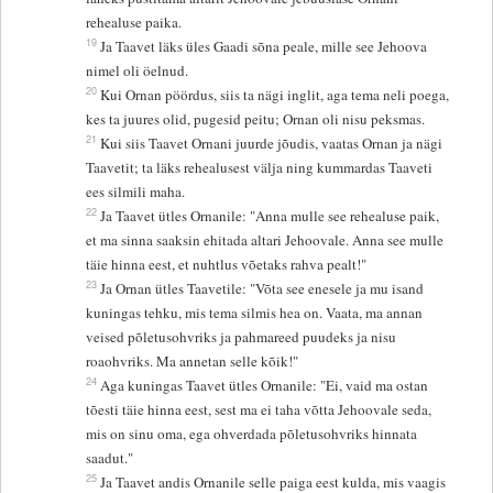
rehealuse paika.
19
Ja Taavet läks üles Gaadi sõna peale, mille see Jehoova
nimel oli öelnud.
20
Kui Ornan pöördus, siis ta nägi inglit, aga tema neli poega,
kes ta juures olid, pugesid peitu; Ornan oli nisu peksmas.
21
Kui siis Taavet Ornani juurde jõudis, vaatas Ornan ja nägi
Taavetit; ta läks rehealusest välja ning kummardas Taaveti
ees silmili maha.
22
Ja Taavet ütles Ornanile: "Anna mulle see rehealuse paik,
et ma sinna saaksin ehitada altari Jehoovale. Anna see mulle
täie hinna eest, et nuhtlus võetaks rahva pealt!"
23
Ja Ornan ütles Taavetile: "Võta see enesele ja mu isand
kuningas tehku, mis tema silmis hea on. Vaata, ma annan
veised põletusohvriks ja pahmareed puudeks ja nisu
roaohvriks. Ma annetan selle kõik!"
24
Aga kuningas Taavet ütles Ornanile: "Ei, vaid ma ostan
tõesti täie hinna eest, sest ma ei taha võtta Jehoovale seda,
mis on sinu oma, ega ohverdada põletusohvriks hinnata
saadut."
25
Ja Taavet andis Ornanile selle paiga eest kulda, mis vaagis