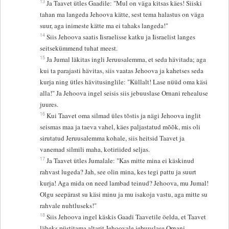
13
Ja Taavet ütles Gaadile: "Mul on väga kitsas käes! Siiski
tahan ma langeda Jehoova kätte, sest tema halastus on väga
suur, aga inimeste kätte ma ei tahaks langeda!"
14
Siis Jehoova saatis Iisraelisse katku ja Iisraelist langes
seitsekümmend tuhat meest.
15
Ja Jumal läkitas ingli Jeruusalemma, et seda hävitada; aga
kui ta parajasti hävitas, siis vaatas Jehoova ja kahetses seda
kurja ning ütles hävitusinglile: "Küllalt! Lase nüüd oma käsi
alla!" Ja Jehoova ingel seisis siis jebuuslase Ornani rehealuse
juures.
16
Kui Taavet oma silmad üles tõstis ja nägi Jehoova inglit
seismas maa ja taeva vahel, käes paljastatud mõõk, mis oli
sirutatud Jeruusalemma kohale, siis heitsid Taavet ja
vanemad silmili maha, kotiriided seljas.
17
Ja Taavet ütles Jumalale: "Kas mitte mina ei käskinud
rahvast lugeda? Jah, see olin mina, kes tegi pattu ja suurt
kurja! Aga mida on need lambad teinud? Jehoova, mu Jumal!
Olgu seepärast su käsi minu ja mu isakoja vastu, aga mitte su
rahvale nuhtluseks!"
18
Siis Jehoova ingel käskis Gaadi Taavetile öelda, et Taavet
läheks püstitama altarit Jehoovale jebuuslase Ornani