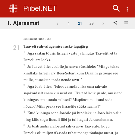
Piibel.NET
1. Ajaraamat
<
1
21
29
>
Eestikeelne Piibel 1968
21
Taaveti rahvalugemise raske tagajärg
1
Aga saatan tõusis Iisraeli vastu ja kihutas Taavetit, et ta
Iisraeli ära loeks.
2
Ja Taavet ütles Joabile ja rahva vürstidele: "Minge tehke
kindlaks Iisraeli arv Beer-Sebast kuni Daanini ja tooge see
mulle, et saaksin teada nende arvu!"
3
Aga Joab ütles: "Jehoova andku lisa oma rahvale
sajakordselt enam kui neid on! Eks nad kõik ju ole, mu isand
kuningas, mu isanda sulased? Mispärast mu isand seda
nõuab? Miks peaks see Iisraelile süüks saama?"
4
Kuid kuninga sõna Joabile jäi kindlaks; ja Joab läks välja
ning käis kogu Iisraeli läbi ja tuli tagasi Jeruusalemma.
5
Ja Joab andis äraloetud rahva arvu Taavetile: kogu
Iisraelis oli miljon ükssada tuhat mõõgatõmbajat meest, ja