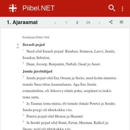
Piibel.NET
1. Ajaraamat
<
1
2
29
>
Eestikeelne Piibel 1968
2
Iisraeli pojad
1
Need olid Iisraeli pojad: Ruuben, Siimeon, Leevi, Juuda,
Issaskar, Sebulon,
2
Daan, Joosep, Benjamin, Naftali, Gaad ja Aaser.
Juuda järeltulijad
3
Juuda pojad olid Eer, Oonan ja Seela; need kolm sünnitas
temale Suua tütar, kaananlanna. Aga Eer, Juuda
esmasündinu, oli Jehoova silmis paha, seepärast ta laskis
tema surra.
4
Ja Taamar, tema minia, tõi temale ilmale Peretsi ja Serahi;
Juuda poegi oli ühtekokku viis.
5
Peretsi pojad olid Hesron ja Haamul.
6
Ja Serahi pojad olid Simri, Eetan, Heeman, Kalkol ja
Daara; neid oli ühtekokku viis.