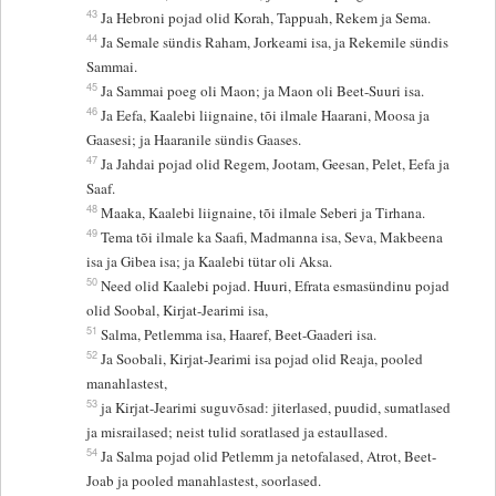
43
Ja Hebroni pojad olid Korah, Tappuah, Rekem ja Sema.
44
Ja Semale sündis Raham, Jorkeami isa, ja Rekemile sündis
Sammai.
45
Ja Sammai poeg oli Maon; ja Maon oli Beet-Suuri isa.
46
Ja Eefa, Kaalebi liignaine, tõi ilmale Haarani, Moosa ja
Gaasesi; ja Haaranile sündis Gaases.
47
Ja Jahdai pojad olid Regem, Jootam, Geesan, Pelet, Eefa ja
Saaf.
48
Maaka, Kaalebi liignaine, tõi ilmale Seberi ja Tirhana.
49
Tema tõi ilmale ka Saafi, Madmanna isa, Seva, Makbeena
isa ja Gibea isa; ja Kaalebi tütar oli Aksa.
50
Need olid Kaalebi pojad. Huuri, Efrata esmasündinu pojad
olid Soobal, Kirjat-Jearimi isa,
51
Salma, Petlemma isa, Haaref, Beet-Gaaderi isa.
52
Ja Soobali, Kirjat-Jearimi isa pojad olid Reaja, pooled
manahlastest,
53
ja Kirjat-Jearimi suguvõsad: jiterlased, puudid, sumatlased
ja misrailased; neist tulid soratlased ja estaullased.
54
Ja Salma pojad olid Petlemm ja netofalased, Atrot, Beet-
Joab ja pooled manahlastest, soorlased.