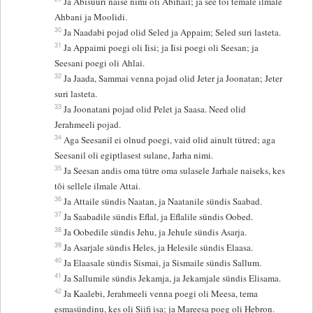
Ja Abisuuri naise nimi oli Abihail; ja see tõi temale ilmale
Ahbani ja Moolidi.
30
Ja Naadabi pojad olid Seled ja Appaim; Seled suri lasteta.
31
Ja Appaimi poegi oli Iisi; ja Iisi poegi oli Seesan; ja
Seesani poegi oli Ahlai.
32
Ja Jaada, Sammai venna pojad olid Jeter ja Joonatan; Jeter
suri lasteta.
33
Ja Joonatani pojad olid Pelet ja Saasa. Need olid
Jerahmeeli pojad.
34
Aga Seesanil ei olnud poegi, vaid olid ainult tütred; aga
Seesanil oli egiptlasest sulane, Jarha nimi.
35
Ja Seesan andis oma tütre oma sulasele Jarhale naiseks, kes
tõi sellele ilmale Attai.
36
Ja Attaile sündis Naatan, ja Naatanile sündis Saabad.
37
Ja Saabadile sündis Eflal, ja Eflalile sündis Oobed.
38
Ja Oobedile sündis Jehu, ja Jehule sündis Asarja.
39
Ja Asarjale sündis Heles, ja Helesile sündis Elaasa.
40
Ja Elaasale sündis Sismai, ja Sismaile sündis Sallum.
41
Ja Sallumile sündis Jekamja, ja Jekamjale sündis Elisama.
42
Ja Kaalebi, Jerahmeeli venna poegi oli Meesa, tema
esmasündinu, kes oli Siifi isa; ja Mareesa poeg oli Hebron.