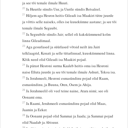
ja see tõi temale ilmale Huuri.
20
Ja Huurile sündis Uur, ja Uurile sündis Betsaleel.
21
Hiljem aga Hesron heitis Gileadi isa Maakiri tütre juurde
ja võttis selle naiseks, olles ise kuuekümne aastane; ja see tõi
temale ilmale Seguubi.
22
Ja Seguubile sündis Jair; sellel oli kakskümmend kolm
linna Gileadimaal.
23
Aga gesurlased ja süürlased võtsid neilt ära Jairi
telklaagrid, Kenati ja selle tütarlinnad, kuuskümmend linna.
Kõik need olid Gileadi isa Maakiri pojad.
24
Ja pärast Hesroni surma Kaaleb heitis oma isa Hesroni
naise Efrata juurde ja see tõi temale ilmale Ashuri, Tekoa isa.
25
Ja Jerahmeeli, Hesroni esmasündinu pojad olid Raam,
esmasündinu, ja Buuna, Oren, Osem ja Ahija.
26
Ja Jerahmeelil oli veel teine naine, Atara nimi; see oli
Oonami ema.
27
Ja Raami, Jerahmeeli esmasündinu pojad olid Maas,
Jaamin ja Eeker.
28
Ja Oonami pojad olid Sammai ja Jaada; ja Sammai pojad
olid Naadab ja Abisuur.
29