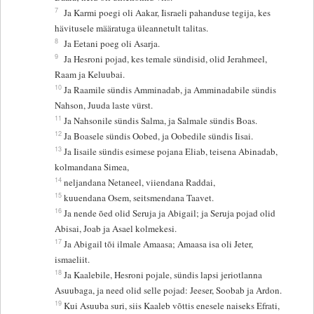
7
Ja Karmi poegi oli Aakar, Iisraeli pahanduse tegija, kes
hävitusele määratuga üleannetult talitas.
8
Ja Eetani poeg oli Asarja.
9
Ja Hesroni pojad, kes temale sündisid, olid Jerahmeel,
Raam ja Keluubai.
10
Ja Raamile sündis Amminadab, ja Amminadabile sündis
Nahson, Juuda laste vürst.
11
Ja Nahsonile sündis Salma, ja Salmale sündis Boas.
12
Ja Boasele sündis Oobed, ja Oobedile sündis Iisai.
13
Ja Iisaile sündis esimese pojana Eliab, teisena Abinadab,
kolmandana Simea,
14
neljandana Netaneel, viiendana Raddai,
15
kuuendana Osem, seitsmendana Taavet.
16
Ja nende õed olid Seruja ja Abigail; ja Seruja pojad olid
Abisai, Joab ja Asael kolmekesi.
17
Ja Abigail tõi ilmale Amaasa; Amaasa isa oli Jeter,
ismaeliit.
18
Ja Kaalebile, Hesroni pojale, sündis lapsi jeriotlanna
Asuubaga, ja need olid selle pojad: Jeeser, Soobab ja Ardon.
19
Kui Asuuba suri, siis Kaaleb võttis enesele naiseks Efrati,