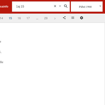
Piibel 1968
isainfo
14
15
16
17
...
29
>
e
,
lle