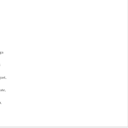
ega
i
gast,
ate,
,