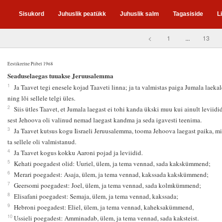
Sisukord
Juhuslik peatükk
Juhuslik salm
Tagasiside
L
<
1
...
13
Eestikeelne Piibel 1968
5
Seaduselaegas tuuakse Jeruusalemma
1
Ja Taavet tegi enesele kojad Taaveti linna; ja ta valmistas paiga Jumala laekal
ning lõi sellele telgi üles.
2
Siis ütles Taavet, et Jumala laegast ei tohi kanda ükski muu kui ainult leviidid
sest Jehoova oli valinud nemad laegast kandma ja seda igavesti teenima.
3
Ja Taavet kutsus kogu Iisraeli Jeruusalemma, tooma Jehoova laegast paika, mi
ta sellele oli valmistanud.
4
Ja Taavet kogus kokku Aaroni pojad ja leviidid.
5
Kehati poegadest olid: Uuriel, ülem, ja tema vennad, sada kakskümmend;
6
Merari poegadest: Asaja, ülem, ja tema vennad, kakssada kakskümmend;
7
Geersomi poegadest: Joel, ülem, ja tema vennad, sada kolmkümmend;
8
Elisafani poegadest: Semaja, ülem, ja tema vennad, kakssada;
9
Hebroni poegadest: Eliel, ülem, ja tema vennad, kaheksakümmend,
10
Ussieli poegadest: Amminadab, ülem, ja tema vennad, sada kaksteist.