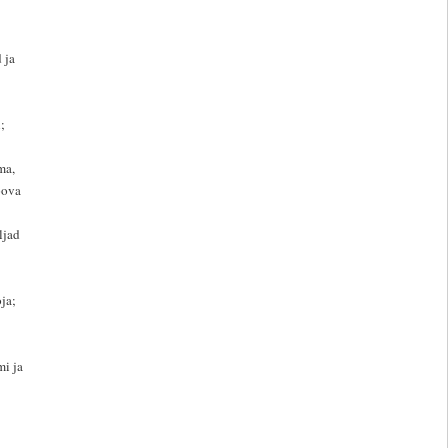
 ja
;
ma,
oova
ljad
ja;
mi ja