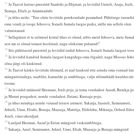
11
Ja Taavet kutsus preestrid Saadoki ja Ebjatari, ja leviidid Uurieli, Asaja, Joeli,
Semaja, Elieli ja Amminadabi
12
ja ütles neile: "Teie olete leviitide perekondade peamehed. Pühitsege iseendid
oma vendi ja tooge Jehoova, Iisraeli Jumala laegas paika, mille ma sellele olen
valmistanud.
13
Sellepärast et te eelmisel korral ühes ei olnud, rebis meid Jehoova, meie Jumal
sest me ei olnud temast hoolinud, nagu oleksime pidanud!"
14
Siis pühitsesid preestrid ja leviidid endid Jehoova, Iisraeli Jumala laegast too
15
Ja leviidid kandsid Jumala laegast kangidega oma õlgadel, nagu Mooses Jeh
sõna järgi oli käskinud.
16
Ja Taavet käskis leviitide ülemaid, et nad laseksid ette astuda oma vennad lau
mänguriistadega, naablite, kannelde ja simblitega, valju rõõmuhäält kuuldavale
tooma.
17
Ja leviidid määrasid Heemani, Joeli poja, ja tema vendadest Aasafi, Berekja po
ja Merari poegadest, nende vendadest, Eetani, Kuusaja poja;
18
ja ühes nendega nende vennad teisest astmest: Sakarja, Jaasieli, Semiramoti,
Jehieli, Unni, Eliabi, Benaja, Maaseja, Mattitja, Elifelehu, Mikneja, Oobed-Edo
Jeieli, väravahoidjad.
19
Lauljad Heeman, Aasaf ja Eetan mängisid vasksimblitega,
20
Sakarja, Asiel, Semiramot, Jehiel, Unni, Eliab, Maaseja ja Benaja mängisid