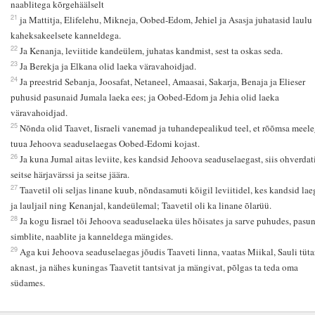
naablitega kõrgehäälselt
21
ja Mattitja, Elifelehu, Mikneja, Oobed-Edom, Jehiel ja Asasja juhatasid laulu
kaheksakeelsete kanneldega.
22
Ja Kenanja, leviitide kandeülem, juhatas kandmist, sest ta oskas seda.
23
Ja Berekja ja Elkana olid laeka väravahoidjad.
24
Ja preestrid Sebanja, Joosafat, Netaneel, Amaasai, Sakarja, Benaja ja Elieser
puhusid pasunaid Jumala laeka ees; ja Oobed-Edom ja Jehia olid laeka
väravahoidjad.
25
Nõnda olid Taavet, Iisraeli vanemad ja tuhandepealikud teel, et rõõmsa meel
tuua Jehoova seaduselaegas Oobed-Edomi kojast.
26
Ja kuna Jumal aitas leviite, kes kandsid Jehoova seaduselaegast, siis ohverdat
seitse härjavärssi ja seitse jäära.
27
Taavetil oli seljas linane kuub, nõndasamuti kõigil leviitidel, kes kandsid lae
ja lauljail ning Kenanjal, kandeülemal; Taavetil oli ka linane õlarüü.
28
Ja kogu Iisrael tõi Jehoova seaduselaeka üles hõisates ja sarve puhudes, pasun
simblite, naablite ja kanneldega mängides.
29
Aga kui Jehoova seaduselaegas jõudis Taaveti linna, vaatas Miikal, Sauli tütar
aknast, ja nähes kuningas Taavetit tantsivat ja mängivat, põlgas ta teda oma
südames.