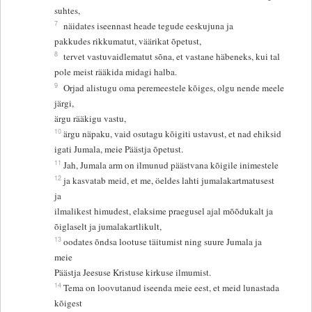
suhtes,
7
näidates iseennast heade tegude eeskujuna ja
pakkudes rikkumatut, väärikat õpetust,
8
tervet vastuvaidlematut sõna, et vastane häbeneks, kui tal
pole meist rääkida midagi halba.
9
Orjad alistugu oma peremeestele kõiges, olgu nende meele
järgi,
ärgu rääkigu vastu,
10
ärgu näpaku, vaid osutagu kõigiti ustavust, et nad ehiksid
igati Jumala, meie Päästja õpetust.
11
Jah, Jumala arm on ilmunud päästvana kõigile inimestele
12
ja kasvatab meid, et me, öeldes lahti jumalakartmatusest
ja
ilmalikest himudest, elaksime praegusel ajal mõõdukalt ja
õiglaselt ja jumalakartlikult,
13
oodates õndsa lootuse täitumist ning suure Jumala ja
meie
Päästja Jeesuse Kristuse kirkuse ilmumist.
14
Tema on loovutanud iseenda meie eest, et meid lunastada
kõigest