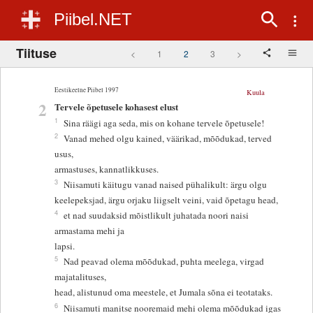
Piibel.NET
Tiituse
<
1
2
3
>
Eestikeelne Piibel 1997
Kuula
2
Tervele õpetusele kohasest elust
1
Sina räägi aga seda, mis on kohane tervele õpetusele!
2
Vanad mehed olgu kained, väärikad, mõõdukad, terved
usus,
armastuses, kannatlikkuses.
3
Niisamuti käitugu vanad naised pühalikult: ärgu olgu
keelepeksjad, ärgu orjaku liigselt veini, vaid õpetagu head,
4
et nad suudaksid mõistlikult juhatada noori naisi
armastama mehi ja
lapsi.
5
Nad peavad olema mõõdukad, puhta meelega, virgad
majatalituses,
head, alistunud oma meestele, et Jumala sõna ei teotataks.
6
Niisamuti manitse nooremaid mehi olema mõõdukad igas