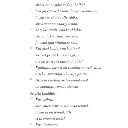
siis ei sünni sulle midagi halba!
8
Ära jutusta seda sõbrale ega vaenlasele,
ja kui see ei ole sulle süüks,
siis ära anna midagi teada!
9
Sest kui sinult seda kuuldakse,
siis hoitakse sinust kõrvale,
ja omal ajal vihatakse sind.
10
Kui oled kuulujuttu kuulnud,
siis surgu see koos sinuga,
ole julge, see ei aja sind lõhki!
11
Kuulujutu pärast on rumalal suured valud,
otsekui sünnitajal ihuvilja pärast.
12
Otsekui reielihasse tunginud nool
on kuulujutt rumala sisimas.
Selgita kuuldusi!
13
Küsi sõbralt,
kas vahest tema ei ole seda teinud,
ja kui ta on teinud, ütle,
et ta enam ei teeks!
14
Küsi ligimeselt,