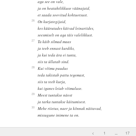
aga see on vale,
ja on heatahtlikkuse väänajaid,
et saada soovitud kohtuotsust.
26
On kurjategijaid,
kes küürutades käivad leinariides,
seesmiselt on aga täis valelikkust.
27
Ta käib silmad maas
ja teeb ennast kurdiks,
ja kui teda ära ei tunta,
siis ta üllatab sind.
28
Kui võimu puudus
teda takistab pattu tegemast,
siis ta teeb kurja,
kui iganes leiab võimaluse.
29
Meest tuntakse näost
ja tarka tuntakse käitumisest.
30
Mehe riietus, naer ja kõnnak näitavad,
missugune inimene ta on.
<
1
...
17