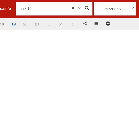
Piibel 1997
isainfo
18
19
20
21
...
51
>