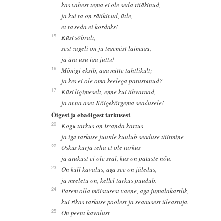
kas vahest tema ei ole seda rääkinud,
ja kui ta on rääkinud, ütle,
et ta seda ei kordaks!
15
Küsi sõbralt,
sest sageli on ju tegemist laimuga,
ja ära usu iga juttu!
16
Mõnigi eksib, aga mitte tahtlikult;
ja kes ei ole oma keelega patustanud?
17
Küsi ligimeselt, enne kui ähvardad,
ja anna aset Kõigekõrgema seadusele!
Õigest ja ebaõigest tarkusest
20
Kogu tarkus on Issanda kartus
ja iga tarkuse juurde kuulub seaduse täitmine.
22
Oskus kurja teha ei ole tarkus
ja arukust ei ole seal, kus on patuste nõu.
23
On küll kavalus, aga see on jäledus,
ja meeletu on, kellel tarkus puudub.
24
Parem olla mõistusest vaene, aga jumalakartlik,
kui rikas tarkuse poolest ja seadusest üleastuja.
25
On peent kavalust,