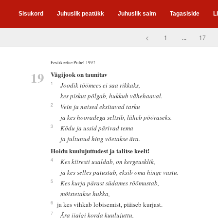
Sisukord
Juhuslik peatükk
Juhuslik salm
Tagasiside
L
<
1
...
17
Eestikeelne Piibel 1997
19
Vägijook on taunitav
1
Joodik töömees ei saa rikkaks,
kes piskut põlgab, hukkub vähehaaval.
2
Vein ja naised eksitavad tarku
ja kes hooradega seltsib, läheb pööraseks.
3
Kõdu ja ussid pärivad tema
ja jultunud hing võetakse ära.
Hoidu kuulujuttudest ja talitse keelt!
4
Kes kiiresti usaldab, on kergeusklik,
ja kes selles patustab, eksib oma hinge vastu.
5
Kes kurja pärast südames rõõmustab,
mõistetakse hukka,
6
ja kes vihkab lobisemist, pääseb kurjast.
7
Ära iialgi korda kuulujuttu,