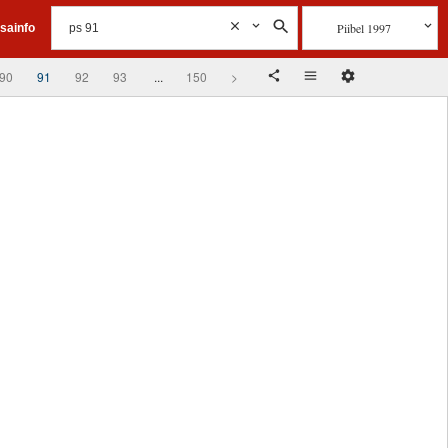
Piibel 1997
isainfo
90
91
92
93
...
150
>