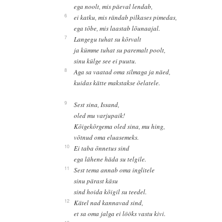
ega noolt, mis päeval lendab,
6
ei katku, mis rändab pilkases pimedas,
ega tõbe, mis laastab lõunaajal.
7
Langegu tuhat su kõrvalt
ja kümme tuhat su paremalt poolt,
sinu külge see ei puutu.
8
Aga sa vaatad oma silmaga ja näed,
kuidas kätte makstakse õelatele.
9
Sest sina, Issand,
oled mu varjupaik!
Kõigekõrgema oled sina, mu hing,
võtnud oma eluasemeks.
10
Ei taba õnnetus sind
ega lähene häda su telgile.
11
Sest tema annab oma inglitele
sinu pärast käsu
sind hoida kõigil su teedel.
12
Kätel nad kannavad sind,
et sa oma jalga ei lööks vastu kivi.