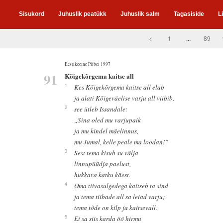
Sisukord
Juhuslik peatükk
Juhuslik salm
Tagasiside
L
<
1
...
89
Eestikeelne Piibel 1997
91
Kõigekõrgema kaitse all
1
Kes Kõigekõrgema kaitse all elab
ja alati Kõigeväelise varju all viibib,
2
see ütleb Issandale:
„Sina oled mu varjupaik
ja mu kindel mäelinnus,
mu Jumal, kelle peale ma loodan!”
3
Sest tema kisub su välja
linnupüüdja paelust,
hukkava katku käest.
4
Oma tiivasulgedega kaitseb ta sind
ja tema tiibade all sa leiad varju;
tema tõde on kilp ja kaitsevall.
5
Ei sa siis karda öö hirmu