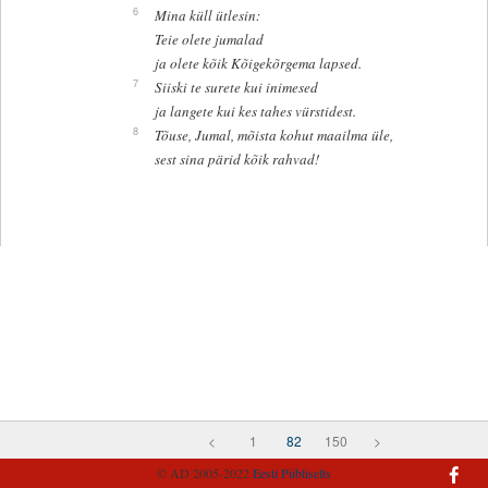
6
Mina küll ütlesin:
Teie olete jumalad
ja olete kõik Kõigekõrgema lapsed.
7
Siiski te surete kui inimesed
ja langete kui kes tahes vürstidest.
8
Tõuse, Jumal, mõista kohut maailma üle,
sest sina pärid kõik rahvad!
<
1
82
150
>
© AD 2005-2022
Eesti Piibliselts