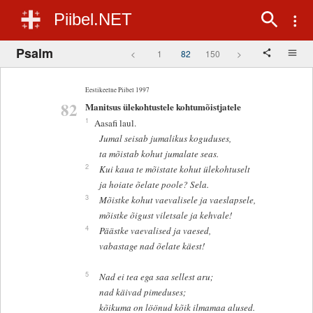
Piibel.NET
Psalm
<
1
82
150
>
Eestikeelne Piibel 1997
82
Manitsus ülekohtustele kohtumõistjatele
1
Aasafi laul.
Jumal seisab jumalikus koguduses,
ta mõistab kohut jumalate seas.
2
Kui kaua te mõistate kohut ülekohtuselt
ja hoiate õelate poole? Sela.
3
Mõistke kohut vaevalisele ja vaeslapsele,
mõistke õigust viletsale ja kehvale!
4
Päästke vaevalised ja vaesed,
vabastage nad õelate käest!
5
Nad ei tea ega saa sellest aru;
nad käivad pimeduses;
kõikuma on löönud kõik ilmamaa alused.