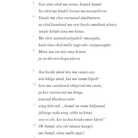
5
Sest sina oled mu ootus, Issand Jumal.
Sa oled mu kindel lootus mu noorpõlvest.
6
Sinule ma olen toetunud sündimisest,
sa oled kandnud mu eest hoolt emaihust alates,
sinule kõlab aina mu kiitus.
7
Ma olen saanud paljudele imeasjaks,
kuid sina oled mulle tugevaks varjupaigaks.
8
Minu suu on täis sinu kiitust
ja su ülevust kogu päeva.
9
Ära heida mind ära mu vanas eas,
ära hülga mind, kui mu ramm lõpeb!
10
Sest mu vaenlased räägivad mu vastu,
ja kes varitsevad mu hinge,
peavad üheskoos nõu
11
ning ütlevad: „Jumal on tema hüljanud,
jälitage teda ning võtke ta kinni,
sest ei ole, kes ta ära kisuks meie käest!”
12
Oh Jumal, ära ole minust kaugel,
mu Jumal, tõtta mulle appi!