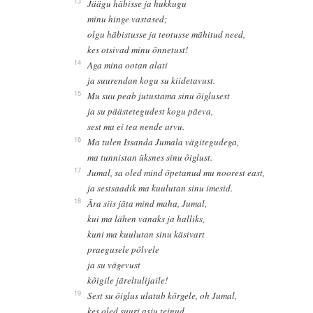
13
Jäägu häbisse ja hukkugu
minu hinge vastased;
olgu häbistusse ja teotusse mähitud need,
kes otsivad minu õnnetust!
14
Aga mina ootan alati
ja suurendan kogu su kiidetavust.
15
Mu suu peab jutustama sinu õiglusest
ja su päästetegudest kogu päeva,
sest ma ei tea nende arvu.
16
Ma tulen Issanda Jumala vägitegudega,
ma tunnistan üksnes sinu õiglust.
17
Jumal, sa oled mind õpetanud mu noorest east,
ja sestsaadik ma kuulutan sinu imesid.
18
Ära siis jäta mind maha, Jumal,
kui ma lähen vanaks ja halliks,
kuni ma kuulutan sinu käsivart
praegusele põlvele
ja su vägevust
kõigile järeltulijaile!
19
Sest su õiglus ulatub kõrgele, oh Jumal,
kes oled suuri asju teinud.