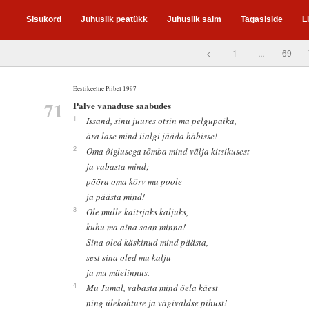
Sisukord
Juhuslik peatükk
Juhuslik salm
Tagasiside
L
<
1
...
69
Eestikeelne Piibel 1997
71
Palve vanaduse saabudes
1
Issand, sinu juures otsin ma pelgupaika,
ära lase mind iialgi jääda häbisse!
2
Oma õiglusega tõmba mind välja kitsikusest
ja vabasta mind;
pööra oma kõrv mu poole
ja päästa mind!
3
Ole mulle kaitsjaks kaljuks,
kuhu ma aina saan minna!
Sina oled käskinud mind päästa,
sest sina oled mu kalju
ja mu mäelinnus.
4
Mu Jumal, vabasta mind õela käest
ning ülekohtuse ja vägivaldse pihust!