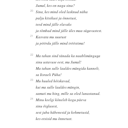
Jumal, kes on nagu sina?
20
Sina, kes mind oled lasknud näha
palju kitsikusi ja õnnetusi,
teed mind jälle elavaks
ja tõmbad mind jälle üles maa sügavustest.
21
Kasvata mu suurust
ja pöördu jälle mind trööstima!
22
Ma tahan sind tänada ka naablimänguga
sinu ustavuse eest, mu Jumal!
Ma tahan sulle lauldes mängida kannelt,
sa Iisraeli Püha!
23
Mu huuled hõiskavad,
kui ma sulle lauldes mängin,
samuti mu hing, mille sa oled lunastanud.
24
Minu keelgi kõneleb kogu päeva
sinu õiglusest,
sest juba häbenesid ja kohmetusid,
kes otsisid mu õnnetust.