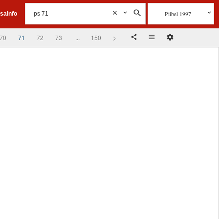
Piibel 1997
isainfo
70
71
72
73
...
150
>