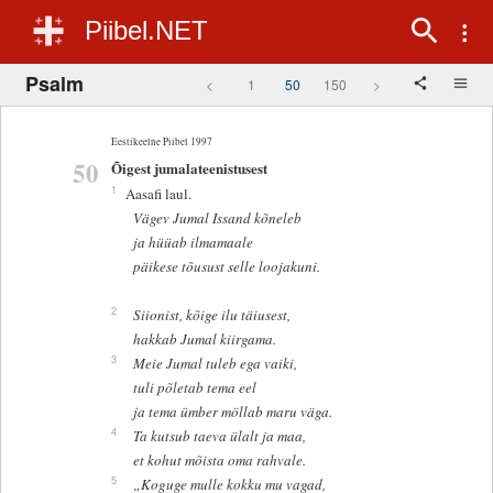
Piibel.NET
Psalm
<
1
50
150
>
Eestikeelne Piibel 1997
50
Õigest jumalateenistusest
1
Aasafi laul.
Vägev Jumal Issand kõneleb
ja hüüab ilmamaale
päikese tõusust selle loojakuni.
2
Siionist, kõige ilu täiusest,
hakkab Jumal kiirgama.
3
Meie Jumal tuleb ega vaiki,
tuli põletab tema eel
ja tema ümber möllab maru väga.
4
Ta kutsub taeva ülalt ja maa,
et kohut mõista oma rahvale.
5
„Koguge mulle kokku mu vagad,