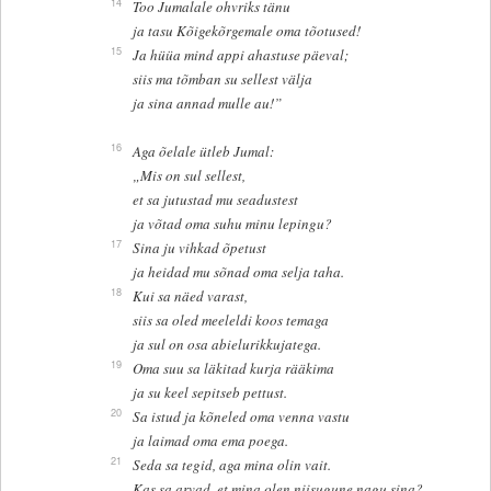
14
Too Jumalale ohvriks tänu
ja tasu Kõigekõrgemale oma tõotused!
15
Ja hüüa mind appi ahastuse päeval;
siis ma tõmban su sellest välja
ja sina annad mulle au!”
16
Aga õelale ütleb Jumal:
„Mis on sul sellest,
et sa jutustad mu seadustest
ja võtad oma suhu minu lepingu?
17
Sina ju vihkad õpetust
ja heidad mu sõnad oma selja taha.
18
Kui sa näed varast,
siis sa oled meeleldi koos temaga
ja sul on osa abielurikkujatega.
19
Oma suu sa läkitad kurja rääkima
ja su keel sepitseb pettust.
20
Sa istud ja kõneled oma venna vastu
ja laimad oma ema poega.
21
Seda sa tegid, aga mina olin vait.
Kas sa arvad, et mina olen niisugune nagu sina?