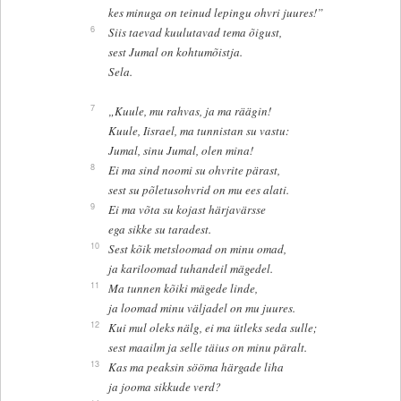
kes minuga on teinud lepingu ohvri juures!”
6
Siis taevad kuulutavad tema õigust,
sest Jumal on kohtumõistja.
Sela.
7
„Kuule, mu rahvas, ja ma räägin!
Kuule, Iisrael, ma tunnistan su vastu:
Jumal, sinu Jumal, olen mina!
8
Ei ma sind noomi su ohvrite pärast,
sest su põletusohvrid on mu ees alati.
9
Ei ma võta su kojast härjavärsse
ega sikke su taradest.
10
Sest kõik metsloomad on minu omad,
ja kariloomad tuhandeil mägedel.
11
Ma tunnen kõiki mägede linde,
ja loomad minu väljadel on mu juures.
12
Kui mul oleks nälg, ei ma ütleks seda sulle;
sest maailm ja selle täius on minu päralt.
13
Kas ma peaksin sööma härgade liha
ja jooma sikkude verd?