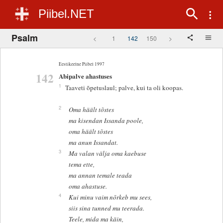
Piibel.NET
Psalm
<
1
142
150
>
Eestikeelne Piibel 1997
142
Abipalve ahastuses
1
Taaveti õpetuslaul; palve, kui ta oli koopas.
2
Oma häält tõstes
ma kisendan Issanda poole,
oma häält tõstes
ma anun Issandat.
3
Ma valan välja oma kaebuse
tema ette,
ma annan temale teada
oma ahastuse.
4
Kui minu vaim nõrkeb mu sees,
siis sina tunned mu teerada.
Teele, mida ma käin,