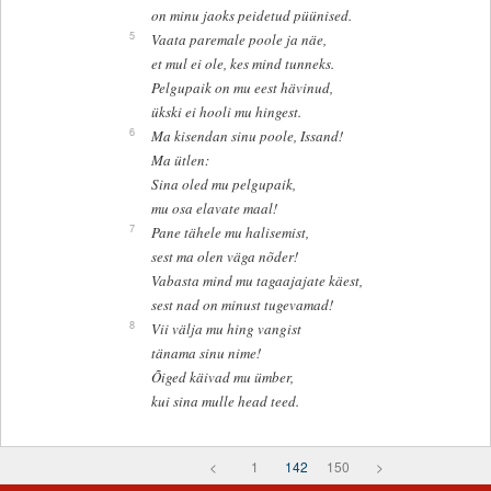
on minu jaoks peidetud püünised.
5
Vaata paremale poole ja näe,
et mul ei ole, kes mind tunneks.
Pelgupaik on mu eest hävinud,
ükski ei hooli mu hingest.
6
Ma kisendan sinu poole, Issand!
Ma ütlen:
Sina oled mu pelgupaik,
mu osa elavate maal!
7
Pane tähele mu halisemist,
sest ma olen väga nõder!
Vabasta mind mu tagaajajate käest,
sest nad on minust tugevamad!
8
Vii välja mu hing vangist
tänama sinu nime!
Õiged käivad mu ümber,
kui sina mulle head teed.
<
1
142
150
>