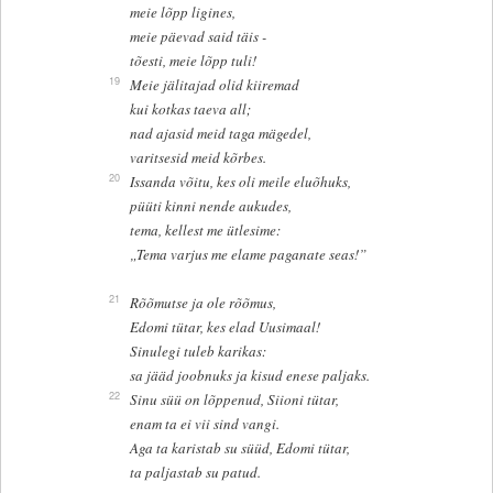
meie lõpp ligines,
meie päevad said täis -
tõesti, meie lõpp tuli!
19
Meie jälitajad olid kiiremad
kui kotkas taeva all;
nad ajasid meid taga mägedel,
varitsesid meid kõrbes.
20
Issanda võitu, kes oli meile eluõhuks,
püüti kinni nende aukudes,
tema, kellest me ütlesime:
„Tema varjus me elame paganate seas!”
21
Rõõmutse ja ole rõõmus,
Edomi tütar, kes elad Uusimaal!
Sinulegi tuleb karikas:
sa jääd joobnuks ja kisud enese paljaks.
22
Sinu süü on lõppenud, Siioni tütar,
enam ta ei vii sind vangi.
Aga ta karistab su süüd, Edomi tütar,
ta paljastab su patud.