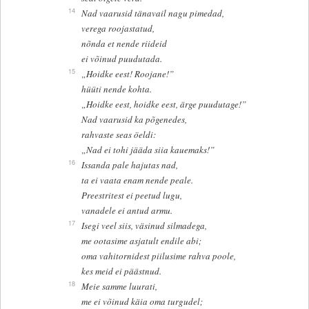
14
Nad vaarusid tänavail nagu pimedad,
verega roojastatud,
nõnda et nende riideid
ei võinud puudutada.
15
„Hoidke eest! Roojane!”
hüüti nende kohta.
„Hoidke eest, hoidke eest, ärge puudutage!”
Nad vaarusid ka põgenedes,
rahvaste seas öeldi:
„Nad ei tohi jääda siia kauemaks!”
16
Issanda pale hajutas nad,
ta ei vaata enam nende peale.
Preestritest ei peetud lugu,
vanadele ei antud armu.
17
Isegi veel siis, väsinud silmadega,
me ootasime asjatult endile abi;
oma vahitornidest piilusime rahva poole,
kes meid ei päästnud.
18
Meie samme luurati,
me ei võinud käia oma turgudel;