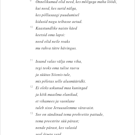
9
Õnnelikumad olid need, kes mõõgaga maha löödi,
kui need, kes surid nälga,
kes põllusaagi puudumisel
kidusid nagu teibasse aetud.
10
Kaastundlike naiste käed
keetsid oma lapsi:
need olid neile roaks
mu rahva tütre hävingus.
11
Issand valas välja oma viha,
tegi teoks oma tulise raevu
ja süütas Siionis tule,
mis põletas selle alusmüüridki.
12
Ei oleks uskunud maa kuningad
ja kõik maailma elanikud,
et vihamees ja vaenlane
tuleb sisse Jeruusalemma väravaist.
13
See on sündinud tema prohvetite pattude,
tema preestrite süü pärast;
nende pärast, kes valasid
seal õigete verd.