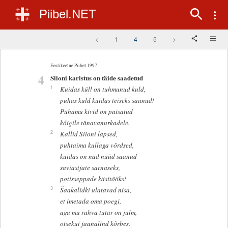
Piibel.NET
<
1
4
5
>
Eestikeelne Piibel 1997
4
Siioni karistus on täide saadetud
1
Kuidas küll on tuhmunud kuld,
puhas kuld kuidas teiseks saanud!
Pühamu kivid on paisatud
kõigile tänavanurkadele.
2
Kallid Siioni lapsed,
puhtaima kullaga võrdsed,
kuidas on nad nüüd saanud
saviastjate sarnaseks,
potisseppade käsitööks!
3
Šaakalidki ulatavad nisa,
et imetada oma poegi,
aga mu rahva tütar on julm,
otsekui jaanalind kõrbes.