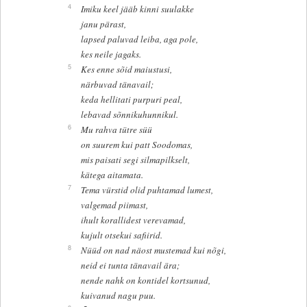
4
Imiku keel jääb kinni suulakke
janu pärast,
lapsed paluvad leiba, aga pole,
kes neile jagaks.
5
Kes enne sõid maiustusi,
närbuvad tänavail;
keda hellitati purpuri peal,
lebavad sõnnikuhunnikul.
6
Mu rahva tütre süü
on suurem kui patt Soodomas,
mis paisati segi silmapilkselt,
kätega aitamata.
7
Tema vürstid olid puhtamad lumest,
valgemad piimast,
ihult korallidest verevamad,
kujult otsekui safiirid.
8
Nüüd on nad näost mustemad kui nõgi,
neid ei tunta tänavail ära;
nende nahk on kontidel kortsunud,
kuivanud nagu puu.