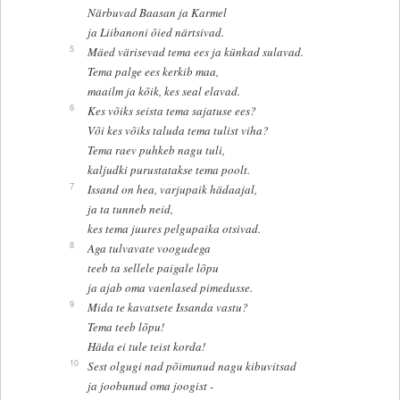
Närbuvad Baasan ja Karmel
ja Liibanoni õied närtsivad.
5
Mäed värisevad tema ees ja künkad sulavad.
Tema palge ees kerkib maa,
maailm ja kõik, kes seal elavad.
6
Kes võiks seista tema sajatuse ees?
Või kes võiks taluda tema tulist viha?
Tema raev puhkeb nagu tuli,
kaljudki purustatakse tema poolt.
7
Issand on hea, varjupaik hädaajal,
ja ta tunneb neid,
kes tema juures pelgupaika otsivad.
8
Aga tulvavate voogudega
teeb ta sellele paigale lõpu
ja ajab oma vaenlased pimedusse.
9
Mida te kavatsete Issanda vastu?
Tema teeb lõpu!
Häda ei tule teist korda!
10
Sest olgugi nad põimunud nagu kibuvitsad
ja joobunud oma joogist -