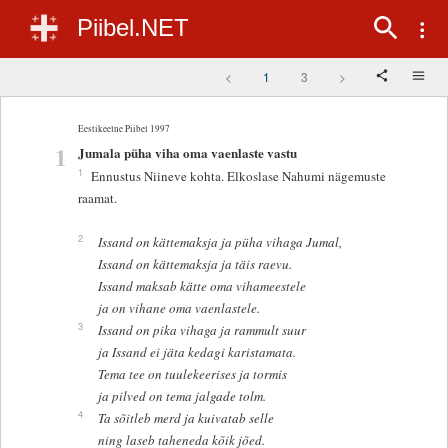
Piibel.NET
<
1
3
>
Eestikeelne Piibel 1997
1
Jumala püha viha oma vaenlaste vastu
1
Ennustus Niineve kohta. Elkoslase Nahumi nägemuste
raamat.
2
Issand on kättemaksja ja püha vihaga Jumal,
Issand on kättemaksja ja täis raevu.
Issand maksab kätte oma vihameestele
ja on vihane oma vaenlastele.
3
Issand on pika vihaga ja rammult suur
ja Issand ei jäta kedagi karistamata.
Tema tee on tuulekeerises ja tormis
ja pilved on tema jalgade tolm.
4
Ta sõitleb merd ja kuivatab selle
ning laseb taheneda kõik jõed.