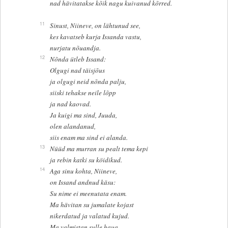
nad hävitatakse kõik nagu kuivanud kõrred.
11
Sinust, Niineve, on lähtunud see,
kes kavatseb kurja Issanda vastu,
nurjatu nõuandja.
12
Nõnda ütleb Issand:
Olgugi nad täisjõus
ja olgugi neid nõnda palju,
siiski tehakse neile lõpp
ja nad kaovad.
Ja kuigi ma sind, Juuda,
olen alandanud,
siis enam ma sind ei alanda.
13
Nüüd ma murran su pealt tema kepi
ja rebin katki su köidikud.
14
Aga sinu kohta, Niineve,
on Issand andnud käsu:
Su nime ei meenutata enam.
Ma hävitan su jumalate kojast
nikerdatud ja valatud kujud.
Ma valmistan sulle haua,