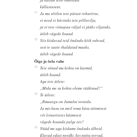
küllastuseni.
11
Ja ma sõitlen teie pärast rohutirtse,
et need ei hävitaks teie põlluvilja,
ja et teie viinapuu väljal ei jääks viljatuks,
ütleb vägede Issand.
12
Siis kiidavad teid õndsaks kõik rahvad,
sest te saate ihaldatud maaks,
ütleb vägede Issand.
Õige ja õela vahe
13
Teie sõnad mu kohta on karmid,
ütleb Issand.
Aga teie ütlete:
„Mida me su kohta oleme rääkinud?”
14
Te ütlete:
„Ilmaaegu on Jumalat teenida.
Ja mis kasu on meil tema käsu täitmisest
või leinariietes käimisest
vägede Issanda palge ees?
15
Nüüd me aga kiidame õndsaks ülbeid.
Elavad edasi needki, kes pattu teevad,