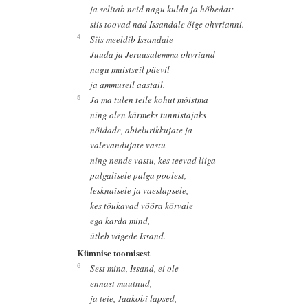
ja selitab neid nagu kulda ja hõbedat:
siis toovad nad Issandale õige ohvrianni.
4
Siis meeldib Issandale
Juuda ja Jeruusalemma ohvriand
nagu muistseil päevil
ja ammuseil aastail.
5
Ja ma tulen teile kohut mõistma
ning olen kärmeks tunnistajaks
nõidade, abielurikkujate ja
valevandujate vastu
ning nende vastu, kes teevad liiga
palgalisele palga poolest,
lesknaisele ja vaeslapsele,
kes tõukavad võõra kõrvale
ega karda mind,
ütleb vägede Issand.
Kümnise toomisest
6
Sest mina, Issand, ei ole
ennast muutnud,
ja teie, Jaakobi lapsed,