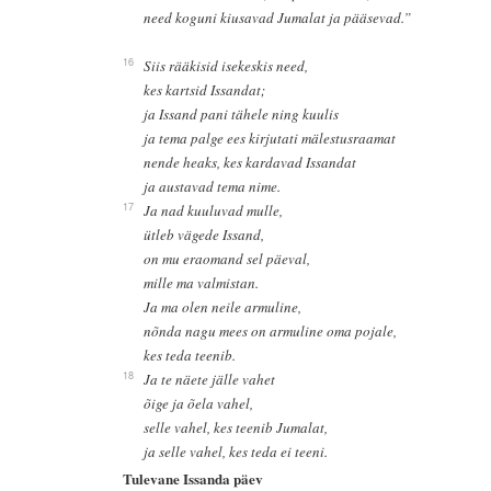
need koguni kiusavad Jumalat ja pääsevad.”
16
Siis rääkisid isekeskis need,
kes kartsid Issandat;
ja Issand pani tähele ning kuulis
ja tema palge ees kirjutati mälestusraamat
nende heaks, kes kardavad Issandat
ja austavad tema nime.
17
Ja nad kuuluvad mulle,
ütleb vägede Issand,
on mu eraomand sel päeval,
mille ma valmistan.
Ja ma olen neile armuline,
nõnda nagu mees on armuline oma pojale,
kes teda teenib.
18
Ja te näete jälle vahet
õige ja õela vahel,
selle vahel, kes teenib Jumalat,
ja selle vahel, kes teda ei teeni.
Tulevane Issanda päev