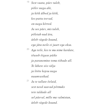
19
Sest vaata, päev tuleb,
põlev nagu ahi,
ja kõik ülbed ja kõik,
kes pattu teevad,
on nagu kõrred.
Ja see päev, mis tuleb,
põletab nad ära,
ütleb vägede Issand,
ega jäta neile ei juurt ega oksa.
20
Aga teile, kes te mu nime kardate,
tõuseb õiguse päike
ja paranemine tema tiibade all.
Te lähete siis välja
ja lööte kepsu nagu
nuumvasikad.
21
Ja te tallate õelaid,
sest need saavad põrmuks
teie taldade all
sel päeval, mille ma valmistan,
ütleb vägede Issand.