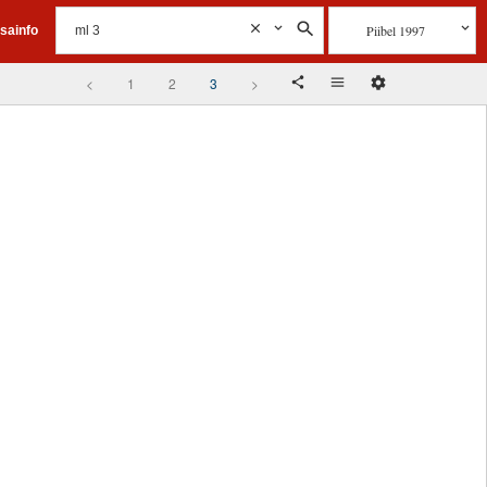
Piibel 1997
isainfo
<
1
2
3
>