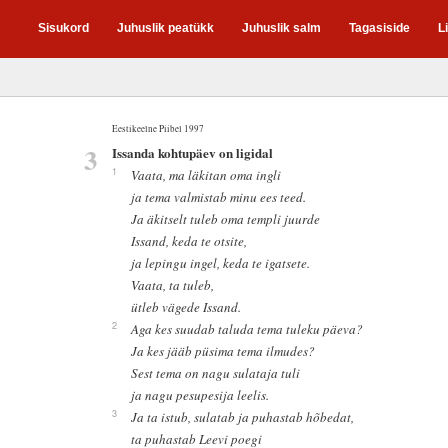
Sisukord
Juhuslik peatükk
Juhuslik salm
Tagasiside
L
Eestikeelne Piibel 1997
3
Issanda kohtupäev on ligidal
1
Vaata, ma läkitan oma ingli
ja tema valmistab minu ees teed.
Ja äkitselt tuleb oma templi juurde
Issand, keda te otsite,
ja lepingu ingel, keda te igatsete.
Vaata, ta tuleb,
ütleb vägede Issand.
2
Aga kes suudab taluda tema tuleku päeva?
Ja kes jääb püsima tema ilmudes?
Sest tema on nagu sulataja tuli
ja nagu pesupesija leelis.
3
Ja ta istub, sulatab ja puhastab hõbedat,
ta puhastab Leevi poegi