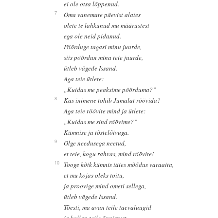
ei ole otsa lõppenud.
7
Oma vanemate päevist alates
olete te lahkunud mu määrustest
ega ole neid pidanud.
Pöörduge tagasi minu juurde,
siis pöördun mina teie juurde,
ütleb vägede Issand.
Aga teie ütlete:
„Kuidas me peaksime pöörduma?”
8
Kas inimene tohib Jumalat röövida?
Aga teie röövite mind ja ütlete:
„Kuidas me sind röövime?”
Kümnise ja tõstelõivuga.
9
Olge needusega neetud,
et teie, kogu rahvas, mind röövite!
10
Tooge kõik kümnis täies mõõdus varaaita,
et mu kojas oleks toitu,
ja proovige mind ometi sellega,
ütleb vägede Issand.
Tõesti, ma avan teile taevaluugid
ja kallan teile õnnistust