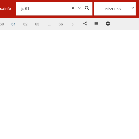
Piibel 1997
isainfo
60
61
62
63
...
66
>