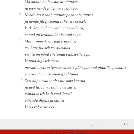
Ma annan neile ustavalt töötasu
ja teen nendega igavese lepingu.
9
Nende sugu saab tuntuks paganate juures
ja nende järglaskond rahvaste keskel;
kõik, kes neid näevad, tunnevad ära,
et nad on Issanda õnnistatud sugu.
10
Mina rõõmutsen väga Issandas,
mu hing ilutseb mu Jumalas,
sest ta on mind riietanud päästeriietega,
katnud õigusekuuega,
otsekui oleks peigmees enesele pähe pannud piduliku peakatte
või pruut ennast ehetega ehtinud.
11
Sest nagu maa toob esile oma kasvud
ja aed laseb võrsuda oma külvi,
nõnda laseb ka Issand Jumal
võrsuda õigust ja kiitust
kõigi rahvaste ees.
<
1
...
59
© AD 2005-2022
Eesti Piibliselts