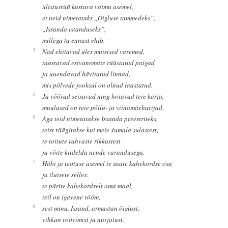
ülistusrüü kustuva vaimu asemel,
et neid nimetataks „Õigluse tammedeks”,
„Issanda istanduseks”,
millega ta ennast ehib.
4
Nad ehitavad üles muistsed varemed,
taastavad esivanemate rüüstatud paigad
ja uuendavad hävitatud linnad,
mis põlvede jooksul on olnud laastatud.
5
Ja võõrad seisavad ning hoiavad teie karja,
muulased on teie põllu- ja viinamäeharijad.
6
Aga teid nimetatakse Issanda preestriteks,
teist räägitakse kui meie Jumala sulastest;
te toitute rahvaste rikkustest
ja võite kiidelda nende varandusega.
7
Häbi ja teotuse asemel te saate kahekordse osa
ja ilutsete selles:
te pärite kahekordselt oma maal,
teil on igavene rõõm,
8
sest mina, Issand, armastan õiglust,
vihkan röövimist ja nurjatust.