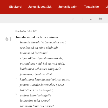
Sisukord
Juhuslik peatükk
Juhuslik salm
Tagasiside
L
<
1
...
59
Eestikeelne Piibel 1997
61
Jumala võitud mehe hea sõnum
1
Issanda Jumala Vaim on minu peal,
sest Issand on mind võidnud;
ta on mind läkitanud
viima rõõmusõnumit alandlikele,
parandama neid, kel murtud süda,
kuulutama vabastust vangidele
ja avama pimedate silmi,
2
kuulutama Issanda meelepärast aastat
ja meie Jumala kättemaksu päeva,
trööstima kõiki leinajaid,
3
andma Siioni leinajaile
laubaehte tuha asemel,
rõõmuõli leinarüü asemel,