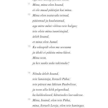
11
Mina, mina olen Issand,
ei ole muud päästjat kui mina.
12
Mina olen teatavaks teinud,
päästnud ja kuulutanud,
aga mitte mõni võõras teie hulgas;
teie olete minu tunnistajad,
ütleb Issand,
et mina olen Jumal.
13
Ka edaspidi olen ma seesama
ja ükski ei päästa minu käest.
Mina teen,
ja kes saaks seda takistada?
14
Nõnda ütleb Issand,
teie lunastaja, Iisraeli Püha:
teie pärast ma läkitan Paabelisse,
ja toon alla kõik põgenikud,
ka kaldealased, käratsedes laevadesse.
15
Mina, Issand, olen teie Püha,
mina, Iisraeli Looja, olen teie kuningas.