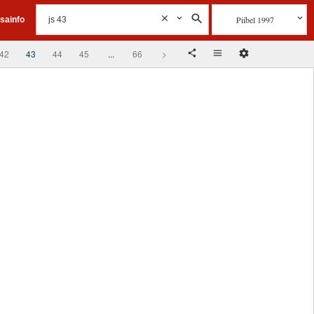
Piibel 1997
isainfo
42
43
44
45
...
66
>