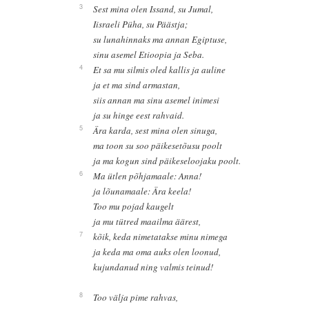
3
Sest mina olen Issand, su Jumal,
Iisraeli Püha, su Päästja;
su lunahinnaks ma annan Egiptuse,
sinu asemel Etioopia ja Seba.
4
Et sa mu silmis oled kallis ja auline
ja et ma sind armastan,
siis annan ma sinu asemel inimesi
ja su hinge eest rahvaid.
5
Ära karda, sest mina olen sinuga,
ma toon su soo päikesetõusu poolt
ja ma kogun sind päikeseloojaku poolt.
6
Ma ütlen põhjamaale: Anna!
ja lõunamaale: Ära keela!
Too mu pojad kaugelt
ja mu tütred maailma äärest,
7
kõik, keda nimetatakse minu nimega
ja keda ma oma auks olen loonud,
kujundanud ning valmis teinud!
8
Too välja pime rahvas,