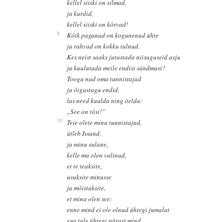
kellel siiski on silmad,
ja kurdid,
kellel siiski on kõrvad!
9
Kõik paganad on kogunenud ühte
ja rahvad on kokku tulnud.
Kes neist saaks jutustada niisuguseid asju
ja kuulutada meile endisi sündmusi?
Toogu nad oma tunnistajad
ja õigustagu endid,
las need kuulda ning öelda:
„See on tõsi!”
10
Teie olete minu tunnistajad,
ütleb Issand,
ja minu sulane,
kelle ma olen valinud,
et te teaksite,
usuksite minusse
ja mõistaksite,
et mina olen see:
enne mind ei ole olnud ühtegi jumalat
ega tule ühtegi pärast mind.