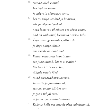
16
Nõnda ütleb Issand,
kes tegi tee merre
ja jalgraja võimsasse vette,
17
kes tõi välja vankrid ja hobused,
väe ja vägevad mehed;
need lamavad üheskoos ega tõuse enam,
nad on vaibunud, kustunud otsekui taht.
18
Ärge tuletage meelde endisi asju
ja ärge pange tähele,
mis muiste on sündinud.
19
Vaata, mina teen hoopis uut:
see juba tärkab, kas te ei märka?
Ma teen kõrbessegi tee,
tühjale maale jõed.
20
Mind austavad metsloomad,
šaakalid ja jaanalinnud,
sest ma annan kõrbes vett,
jõgesid tühjal maal,
et joota oma valitud rahvast.
21
Rahvas, kelle ma enesele olen valmistanud,