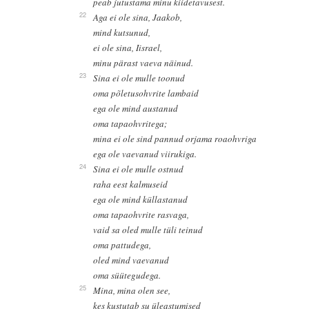
peab jutustama minu kiidetavusest.
22
Aga ei ole sina, Jaakob,
mind kutsunud,
ei ole sina, Iisrael,
minu pärast vaeva näinud.
23
Sina ei ole mulle toonud
oma põletusohvrite lambaid
ega ole mind austanud
oma tapaohvritega;
mina ei ole sind pannud orjama roaohvriga
ega ole vaevanud viirukiga.
24
Sina ei ole mulle ostnud
raha eest kalmuseid
ega ole mind küllastanud
oma tapaohvrite rasvaga,
vaid sa oled mulle tüli teinud
oma pattudega,
oled mind vaevanud
oma süütegudega.
25
Mina, mina olen see,
kes kustutab su üleastumised