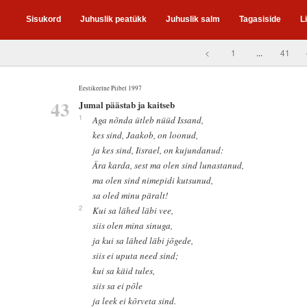
Sisukord
Juhuslik peatükk
Juhuslik salm
Tagasiside
L
<
1
...
41
Eestikeelne Piibel 1997
43
Jumal päästab ja kaitseb
1
Aga nõnda ütleb nüüd Issand,
kes sind, Jaakob, on loonud,
ja kes sind, Iisrael, on kujundanud:
Ära karda, sest ma olen sind lunastanud,
ma olen sind nimepidi kutsunud,
sa oled minu päralt!
2
Kui sa lähed läbi vee,
siis olen mina sinuga,
ja kui sa lähed läbi jõgede,
siis ei uputa need sind;
kui sa käid tules,
siis sa ei põle
ja leek ei kõrveta sind.