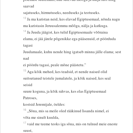
saavad
sajatuseks, hirmutuseks, needuseks ja teotuseks.
13
Ja ma karistan neid, kes elavad Egiptusemaal, nõnda nagu
ma karistasin Jeruusalemma mõõga, nälja ja katkuga.
14
Ja Juuda jäägist, kes tulid Egiptusemaale võõraina
elama, ei jää järele põgenikke ega pääsenuid, et pöörduda
tagasi
Juudamaale, kuhu nende hing igatseb minna jälle elama; sest
nad
ei pöördu tagasi, peale mõne päästetu.”
15
Aga kõik mehed, kes teadsid, et nende naised olid
suitsutanud teistele jumalatele, ja kõik naised, kes seal
seisid
suure koguna, ja kõik rahvas, kes elas Egiptusemaal
Patroses,
kostsid Jeremijale, öeldes:
16
„Sõna, mis sa meile oled rääkinud Issanda nimel, ei
võta me sinult kuulda,
17
vaid me teeme teoks iga sõna, mis on tulnud meie eneste
suust,