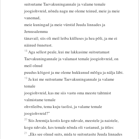
suitsutame Taevakuningannale ja valame temale
joogiohvreid, nõnda nagu me oleme teinud, meie ja meie
vanemad,
meie kuningad ja meie vürstid Juuda linnades ja
Jeruusalemma
tänavail; siis oli meil leiba külluses ja hea põli, ja me ei
näinud õnnetust.
18
Aga sellest peale, kui me lakkasime suitsutamast
Taevakuningannale ja valamast temale joogiohvreid, on
meil olnud
puudus kõigest ja me oleme hukkunud mõõga ja nälja läbi.
19
Ja kui me suitsutame Taevakuningannale ja valame
temale
joogiohvreid, kas me siis vastu oma meeste tahtmist
valmistame temale
ohvrileibu, tema kuju taolisi, ja valame temale
joogiohvreid?”
20
Siis Jeremija kostis kogu rahvale, meestele ja naistele,
kogu rahvale, kes temale nõnda oli vastanud, ja ütles:
21
„Eks see olnud suits, mida te suitsutasite Juuda linnades