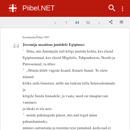
Piibel.NET
<
1
44
52
>
Eestikeelne Piibel 1997
44
Jeremija manitsus juutidele Egiptuses
1
Sõna, mis Jeremijale tuli kõigi juutide kohta, kes elasid
Egiptusemaal, kes elasid Migdolis, Tahpanheesis, Noofis ja
Patrosemaal; ta ütles:
2
„Nõnda ütleb vägede Issand, Iisraeli Jumal: Te olete
näinud
kõike seda õnnetust, mille ma lasksin tulla Jeruusalemmale
ja
kõigile Juuda linnadele; ja vaata, need on tänapäevani
varemeis
ja ükski ei ela neis
3
nende pahategude pärast, mis nad tegid minu
pahandamiseks,
minnes suitsutama ja teenima teisi jumalaid, keda nad ei