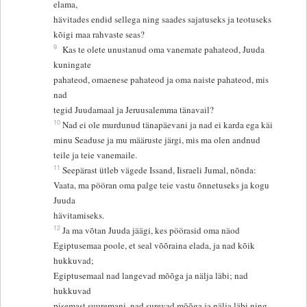
elama,
hävitades endid sellega ning saades sajatuseks ja teotuseks
kõigi maa rahvaste seas?
9
Kas te olete unustanud oma vanemate pahateod, Juuda
kuningate
pahateod, omaenese pahateod ja oma naiste pahateod, mis
nad
tegid Juudamaal ja Jeruusalemma tänavail?
10
Nad ei ole murdunud tänapäevani ja nad ei karda ega käi
minu Seaduse ja mu määruste järgi, mis ma olen andnud
teile ja teie vanemaile.
11
Seepärast ütleb vägede Issand, Iisraeli Jumal, nõnda:
Vaata, ma pööran oma palge teie vastu õnnetuseks ja kogu
Juuda
hävitamiseks.
12
Ja ma võtan Juuda jäägi, kes pöörasid oma näod
Egiptusemaa poole, et seal võõraina elada, ja nad kõik
hukkuvad;
Egiptusemaal nad langevad mõõga ja nälja läbi; nad
hukkuvad
pisemast suuremani, nad surevad mõõga ja nälja läbi ning