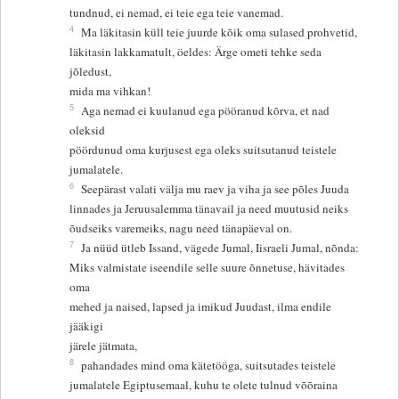
tundnud, ei nemad, ei teie ega teie vanemad.
4
Ma läkitasin küll teie juurde kõik oma sulased prohvetid,
läkitasin lakkamatult, öeldes: Ärge ometi tehke seda
jõledust,
mida ma vihkan!
5
Aga nemad ei kuulanud ega pööranud kõrva, et nad
oleksid
pöördunud oma kurjusest ega oleks suitsutanud teistele
jumalatele.
6
Seepärast valati välja mu raev ja viha ja see põles Juuda
linnades ja Jeruusalemma tänavail ja need muutusid neiks
õudseiks varemeiks, nagu need tänapäeval on.
7
Ja nüüd ütleb Issand, vägede Jumal, Iisraeli Jumal, nõnda:
Miks valmistate iseendile selle suure õnnetuse, hävitades
oma
mehed ja naised, lapsed ja imikud Juudast, ilma endile
jääkigi
järele jätmata,
8
pahandades mind oma kätetööga, suitsutades teistele
jumalatele Egiptusemaal, kuhu te olete tulnud võõraina