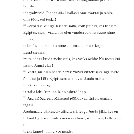
temale
joogiohvreid. Pidage siis kindlasti oma tõotusi ja tehke
oma tõotused teoks!
26
Seepärast kuulge Issanda sõna, kõik juudid, kes te elate
Egiptusemaal: Vaata, ma olen vandunud oma suure nime
juures,
ütleb Issand, et minu nime ei nimetata enam kogu
Egiptusemaal
mitte ühegi Juuda mehe suus, kes võiks öelda: Nii tõesti kui
Issand Jumal elab!
27
Vaata, ma olen nende pärast valvel õnnetuseks, aga mitte
õnneks; ja kõik Egiptusemaal olevad Juuda mehed
hukkuvad mõõga
ja nälja läbi, kuni neile on tulnud lõpp.
28
Aga mõõga eest pääsenud pöörduvad Egiptusemaalt
tagasi
Juudamaale väikesearvuliselt; siis kogu Juuda jääk, kes on
tulnud Egiptusemaale võõraina elama, saab teada, kelle sõna
on
tõeks läinud - minu või nende.