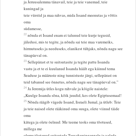
ja Jeruusalemma tänavail, teie ja teie vanemad, teie
kuningad ja
teie vürstid ja maa rahvas, mida Issand meenutas ja võttis
oma
südamesse,
22
nõnda et Issand enam ei talunud teie kurje tegusid,
jäledusi, mis te tegite, ja nõnda sai teie maa varemeiks,
hirmutuseks ja needuseks, elanikest tühjaks, nõnda nagu see
tänapäeval on.
23
Sellepärast et te suitsutasite ja tegite pattu Issanda
vastu ja et te ei kuulanud Issanda häält ega käinud tema
Seaduse ja määruste ning tunnistuste järgi, sellepärast on
teid tabanud see õnnetus, nõnda nagu see tänapäeval on.”
24
Ja Jeremija ütles kogu rahvale ja kõigile naistele:
„Kuulge Issanda sõna, kõik juudid, kes olete Egiptusemaal!
25
Nõnda räägib vägede Issand, Iisraeli Jumal, ja ütleb: Teie
ja teie naised olete rääkinud oma suuga, olete viinud täide
oma
kätega ja olete öelnud: Me teeme teoks oma tõotused,
millega me
oleme tõotanud suitsutada Taevakuningannale ja valada