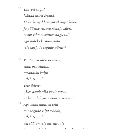
12
Taaveti sugu!
Nõnda ütleb Issand:
Mõistke igal hommikul õiget kohut
ja päästke riisutu rõhuja käest,
et mu viha ei süttiks nagu tuli
ega põleks kustutamata
teie kurjade tegude pärast!
13
Vaata, ma olen su vastu,
sina, oru elanik,
tasandiku kalju,
ütleb Issand.
Teie ütlete:
„Kes astub alla meile vastu
ja kes tuleb meie eluasemeisse?”
14
Aga mina nuhtlen teid
teie tegude vilja mööda,
ütleb Issand;
ma süütan teie metsas tule