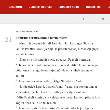
Sisukord
Juhuslik peatükk
Juhuslik salm
Tagasiside
L
<
1
...
19
Eestikeelne Piibel 1997
21
Ennustus Jeruusalemma hävitamisest
1
Sõna, mis Jeremijale tuli Issandalt, kui kuningas Sidkija
läkitas Pashuri, Malkija poja, ja preester Sefanja, Maaseja poja,
temale ütlema:
2
„Küsi ometi Issandalt meile nõu, sest Paabeli kuningas
Nebukadnetsar sõdib meie vastu! Vahest talitab Issand meiega
kõigi oma imetegude eeskujul, nõnda et ta läheb ära meie
kallalt?”
3
Ja Jeremija vastas neile: „Öelge Sidkijale nõnda:
4
Nõnda ütleb Issand, Iisraeli Jumal: Vaata, ma pööran ümber
sõjariistad, mis teil käes on, millega te väljaspool müüri
sõdite Paabeli kuninga ja kaldealaste vastu, kes teid piiravad, ja
kogun need selle linna keskele.
5
Ja mina ise sõdin teie vastu väljasirutatud käe ja vägeva