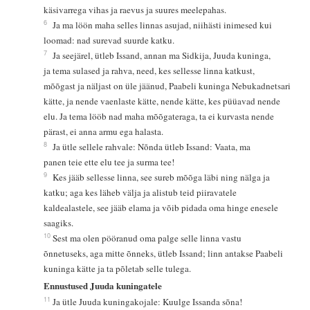
käsivarrega vihas ja raevus ja suures meelepahas.
6
Ja ma löön maha selles linnas asujad, niihästi inimesed kui
loomad: nad surevad suurde katku.
7
Ja seejärel, ütleb Issand, annan ma Sidkija, Juuda kuninga,
ja tema sulased ja rahva, need, kes sellesse linna katkust,
mõõgast ja näljast on üle jäänud, Paabeli kuninga Nebukadnetsari
kätte, ja nende vaenlaste kätte, nende kätte, kes püüavad nende
elu. Ja tema lööb nad maha mõõgateraga, ta ei kurvasta nende
pärast, ei anna armu ega halasta.
8
Ja ütle sellele rahvale: Nõnda ütleb Issand: Vaata, ma
panen teie ette elu tee ja surma tee!
9
Kes jääb sellesse linna, see sureb mõõga läbi ning nälga ja
katku; aga kes läheb välja ja alistub teid piiravatele
kaldealastele, see jääb elama ja võib pidada oma hinge enesele
saagiks.
10
Sest ma olen pööranud oma palge selle linna vastu
õnnetuseks, aga mitte õnneks, ütleb Issand; linn antakse Paabeli
kuninga kätte ja ta põletab selle tulega.
Ennustused Juuda kuningatele
11
Ja ütle Juuda kuningakojale: Kuulge Issanda sõna!