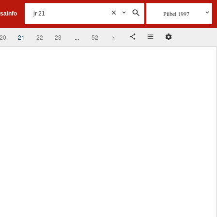
Piibel 1997
isainfo
20
21
22
23
...
52
>