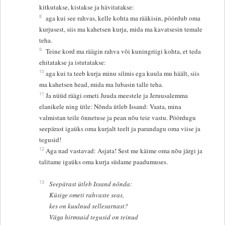
kitkutakse, kistakse ja hävitatakse:
8
aga kui see rahvas, kelle kohta ma rääkisin, pöördub oma
kurjusest, siis ma kahetsen kurja, mida ma kavatsesin temale
teha.
9
Teine kord ma räägin rahva või kuningriigi kohta, et teda
ehitatakse ja istutatakse:
10
aga kui ta teeb kurja minu silmis ega kuula mu häält, siis
ma kahetsen head, mida ma lubasin talle teha.
11
Ja nüüd räägi ometi Juuda meestele ja Jeruusalemma
elanikele ning ütle: Nõnda ütleb Issand: Vaata, mina
valmistan teile õnnetuse ja pean nõu teie vastu. Pöördugu
seepärast igaüks oma kurjalt teelt ja parandagu oma viise ja
tegusid!
12
Aga nad vastavad: Asjata! Sest me käime oma nõu järgi ja
talitame igaüks oma kurja südame paadumuses.
13
Seepärast ütleb Issand nõnda:
Küsige ometi rahvaste seas,
kes on kuulnud sellesarnast?
Väga hirmsaid tegusid on teinud