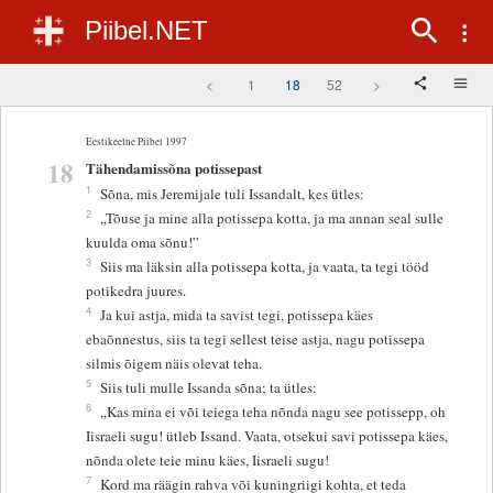
Piibel.NET
<
1
18
52
>
Eestikeelne Piibel 1997
18
Tähendamissõna potissepast
1
Sõna, mis Jeremijale tuli Issandalt, kes ütles:
2
„Tõuse ja mine alla potissepa kotta, ja ma annan seal sulle
kuulda oma sõnu!”
3
Siis ma läksin alla potissepa kotta, ja vaata, ta tegi tööd
potikedra juures.
4
Ja kui astja, mida ta savist tegi, potissepa käes
ebaõnnestus, siis ta tegi sellest teise astja, nagu potissepa
silmis õigem näis olevat teha.
5
Siis tuli mulle Issanda sõna; ta ütles:
6
„Kas mina ei või teiega teha nõnda nagu see potissepp, oh
Iisraeli sugu! ütleb Issand. Vaata, otsekui savi potissepa käes,
nõnda olete teie minu käes, Iisraeli sugu!
7
Kord ma räägin rahva või kuningriigi kohta, et teda