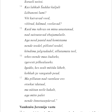
Iisraeli neitsi.
14
Kas lahkub Šaddai kaljult
Liibanoni lumi?
Või kuivavad veed,
võõrad, külmad, voolavad?
15
Kuid mu rahvas on minu unustanud,
nad suitsutavad ebajumalaile.
Aga need panid nad komistama
nende teedel, põlistel teedel,
kõndima jalgradadel, sillutamata teel,
16
tehes nende maa õudseks,
igavesti pilkealuseks.
Igaüks, kes sealt mööda läheb,
kohkub ja vangutab pead.
17
Ma pillutan nad vaenlase ees
otsekui idatuul,
ma näitan neile kukalt,
aga mitte palet
nende õnnetusepäeval.”
Vandenõu Jeremija vastu
18