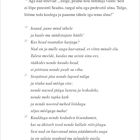
Aga nad ütlevad: „Tulge, peame nõu Jeremija vastu! Sest
ei lõpe preestril Seadus, targal nõu ega prohvetil sõna. Tulge,
lööme teda keelega ja paneme tähele iga tema sõna!”
19
Issand, pane mind tähele
ja kuule mu süüdistajate häält!
20
Kas head tasutakse kurjaga?
Nad on ju mulle augu kaevanud, et võtta minult elu.
Tuleta meelde, kuidas ma seisin sinu ees,
rääkides nende kasuks head,
et pöörata nende pealt su viha.
21
Seepärast jäta nende lapsed nälga
ja tõuka nad mõõga ette;
nende naised jäägu lasteta ja leskedeks,
nende mehi tapku katk
ja nende noored mehed löödagu
sõjas mõõgaga maha!
22
Kuuldagu nende kodadest kisendamist,
kui sa äkitselt tood nende kallale röövjõugu.
Sest nad on kaevanud minu püüdmiseks augu
ja on salaja seadnud mu jalgadele paelu.