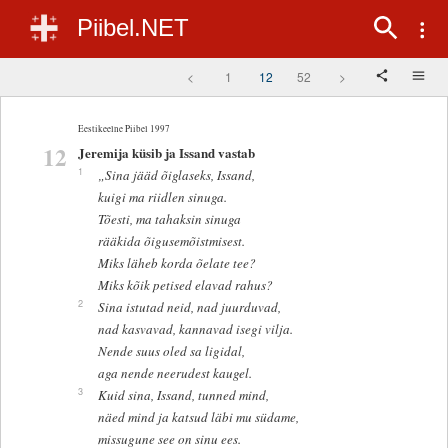
Piibel.NET
<
1
12
52
>
Eestikeelne Piibel 1997
12
Jeremija küsib ja Issand vastab
1
„Sina jääd õiglaseks, Issand,
kuigi ma riidlen sinuga.
Tõesti, ma tahaksin sinuga
rääkida õigusemõistmisest.
Miks läheb korda õelate tee?
Miks kõik petised elavad rahus?
2
Sina istutad neid, nad juurduvad,
nad kasvavad, kannavad isegi vilja.
Nende suus oled sa ligidal,
aga nende neerudest kaugel.
3
Kuid sina, Issand, tunned mind,
näed mind ja katsud läbi mu südame,
missugune see on sinu ees.