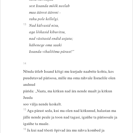
sest Issanda mõõk neelab
maa äärest ääreni -
rahu pole kellelgi.
13
Nad külvasid nisu,
aga lõikasid kibuvitsu,
nad väsitasid endid asjata;
häbenege oma saaki
Issanda vihalõõma pärast!”
14
Nõnda ütleb Issand kõigi mu kurjade naabrite kohta, kes
puudutavad pärisosa, mille ma oma rahvale Iisraelile olen
andnud
pärida: „Vaata, ma kitkun nad ära nende maalt ja kitkun
Juuda
soo välja nende keskelt.
15
Aga pärast seda, kui ma olen nad kitkunud, halastan ma
jälle nende peale ja toon nad tagasi, igaühe ta pärisosale ja
igaühe ta maale.
16
Ja kui nad tõesti õpivad ära mu rahva kombed ja