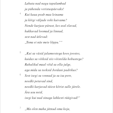
Lahuta nad nagu tapalambad
ja pühenda veristuspäevaks!
4
Kui kaua peab maa leinama
ja kõigi väljade rohi kuivama?
Nende kurjuse pärast, kes seal elavad,
hukkuvad loomad ja linnud,
sest nad ütlevad:
„Tema ei näe meie lõppu.””
5
„Kui sa väsid jalameestega koos joostes,
kuidas sa võiksid siis võistelda hobustega?
Rahulikul maal võid sa olla julge,
aga mida sa teeksid Jordani padrikus?
6
Sest isegi su vennad ja su isa pere,
needki petavad sind,
needki karjuvad täiest kõrist sulle järele.
Ära usu neid,
isegi kui nad sinuga lahkesti räägivad!”
7
„Ma olen maha jätnud oma koja,