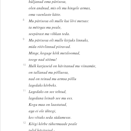
hüljanud oma pärisosa,
olen andnud, mis oli mu hingele armas,
oma vaenlaste kätte.
8
Mu pärisosa oli mulle kui lõvi metsas:
ta möirgas mu peale,
seepärast ma vihkan teda.
9
Mu pärisosa oli mulle kirjuks linnuks,
mida röövlinnud piiravad.
Minge, koguge kõik metsloomad,
tooge nad sööma!
10
Hulk karjaseid on hävitanud mu viinamäe,
on tallanud mu põlluosa,
nad on teinud mu armsa põllu
lagedaks kõrbeks.
11
Lagedaks on see tehtud,
lagedana leinab see mu ees.
Kogu maa on laastatud,
aga ei ole ühtegi,
kes võtaks seda südamesse.
12
Kõigi kõrbe tühermaade peale
tulid hävitajad -