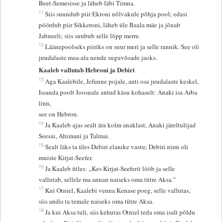
Beet-Semesisse ja läheb läbi Timna.
11
Siis suundub piir Ekroni nõlvakule põhja pool; edasi
pöördub piir Sikkeroni, läheb üle Baala mäe ja jõuab
Jabneeli; siis suubub selle lõpp merre.
12
Läänepoolseks piiriks on suur meri ja selle rannik. See oli
juudalaste maa-ala nende suguvõsade jaoks.
Kaaleb vallutab Hebroni ja Debiri
13
Aga Kaalebile, Jefunne pojale, anti osa juudalaste keskel,
Issanda poolt Joosuale antud käsu kohaselt: Anaki isa Arba
linn,
see on Hebron.
14
Ja Kaaleb ajas sealt ära kolm anaklast, Anaki järeltulijad
Seesai, Ahimani ja Talmai.
15
Sealt läks ta üles Debiri elanike vastu; Debiri nimi oli
muiste Kirjat-Seefer.
16
Ja Kaaleb ütles: „Kes Kirjat-Seeferit lööb ja selle
vallutab, sellele ma annan naiseks oma tütre Aksa.”
17
Kui Otniel, Kaalebi venna Kenase poeg, selle vallutas,
siis andis ta temale naiseks oma tütre Aksa.
18
Ja kui Aksa tuli, siis kehutas Otniel teda oma isalt põldu