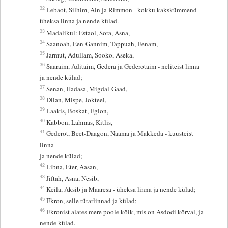
32
Lebaot, Silhim, Ain ja Rimmon - kokku kakskümmend
üheksa linna ja nende külad.
33
Madalikul: Estaol, Sora, Asna,
34
Saanoah, Een-Gannim, Tappuah, Eenam,
35
Jarmut, Adullam, Sooko, Aseka,
36
Saaraim, Aditaim, Gedera ja Gederotaim - neliteist linna
ja nende külad;
37
Senan, Hadasa, Migdal-Gaad,
38
Dilan, Mispe, Jokteel,
39
Laakis, Boskat, Eglon,
40
Kabbon, Lahmas, Kitlis,
41
Gederot, Beet-Daagon, Naama ja Makkeda - kuusteist
linna
ja nende külad;
42
Libna, Eter, Aasan,
43
Jiftah, Asna, Nesib,
44
Keila, Aksib ja Maaresa - üheksa linna ja nende külad;
45
Ekron, selle tütarlinnad ja külad;
46
Ekronist alates mere poole kõik, mis on Asdodi kõrval, ja
nende külad.