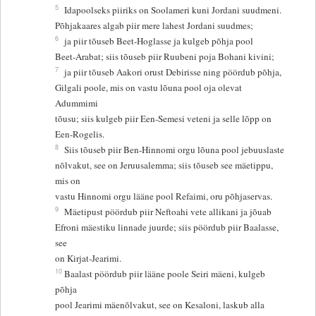
5
Idapoolseks piiriks on Soolameri kuni Jordani suudmeni.
Põhjakaares algab piir mere lahest Jordani suudmes;
6
ja piir tõuseb Beet-Hoglasse ja kulgeb põhja pool
Beet-Arabat; siis tõuseb piir Ruubeni poja Bohani kivini;
7
ja piir tõuseb Aakori orust Debirisse ning pöördub põhja,
Gilgali poole, mis on vastu lõuna pool oja olevat
Adummimi
tõusu; siis kulgeb piir Een-Semesi veteni ja selle lõpp on
Een-Rogelis.
8
Siis tõuseb piir Ben-Hinnomi orgu lõuna pool jebuuslaste
nõlvakut, see on Jeruusalemma; siis tõuseb see mäetippu,
mis on
vastu Hinnomi orgu lääne pool Refaimi, oru põhjaservas.
9
Mäetipust pöördub piir Neftoahi vete allikani ja jõuab
Efroni mäestiku linnade juurde; siis pöördub piir Baalasse,
see
on Kirjat-Jearimi.
10
Baalast pöördub piir lääne poole Seiri mäeni, kulgeb
põhja
pool Jearimi mäenõlvakut, see on Kesaloni, laskub alla