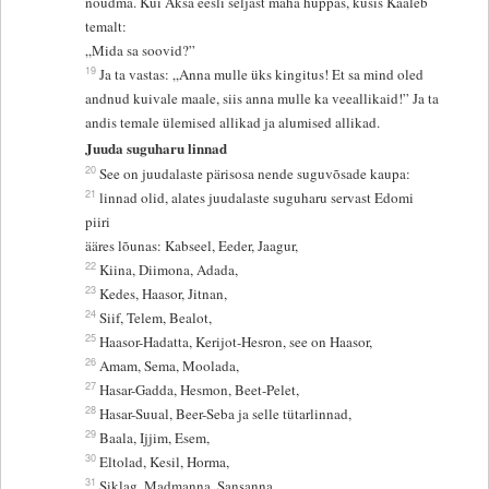
nõudma. Kui Aksa eesli seljast maha hüppas, küsis Kaaleb
temalt:
„Mida sa soovid?”
19
Ja ta vastas: „Anna mulle üks kingitus! Et sa mind oled
andnud kuivale maale, siis anna mulle ka veeallikaid!” Ja ta
andis temale ülemised allikad ja alumised allikad.
Juuda suguharu linnad
20
See on juudalaste pärisosa nende suguvõsade kaupa:
21
linnad olid, alates juudalaste suguharu servast Edomi
piiri
ääres lõunas: Kabseel, Eeder, Jaagur,
22
Kiina, Diimona, Adada,
23
Kedes, Haasor, Jitnan,
24
Siif, Telem, Bealot,
25
Haasor-Hadatta, Kerijot-Hesron, see on Haasor,
26
Amam, Sema, Moolada,
27
Hasar-Gadda, Hesmon, Beet-Pelet,
28
Hasar-Suual, Beer-Seba ja selle tütarlinnad,
29
Baala, Ijjim, Esem,
30
Eltolad, Kesil, Horma,
31
Siklag, Madmanna, Sansanna,