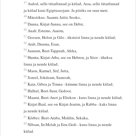
47
Asdod, selle tütarlinnad ja külad; Assa, selle tütarlinnad
ja külad kuni Egiptuseojani. Ja piiriks on suur meri.
48
Mäestikus: Saamir, Jattir, Sooko,
49
Danna, Kirjat-Sanna, see on Debir,
50
Anab, Estemo, Aanim,
51
Goosen, Holon ja Gilo - üksteist linna ja nende külad;
52
Arab, Duuma, Esan,
53
Jaanum, Beet-Tappuah, Afeka,
54
Humta, Kirjat-Arba, see on Hebron, ja Siior - üheksa
linna ja nende külad;
55
Maon, Karmel, Siif, Jutta,
56
Jisreel, Jokdeam, Saanoah,
57
Kain, Gibea ja Timna - kümme linna ja nende külad;
58
Halhul, Beet-Suur, Gedoor,
59
Maarat, Beet-Anot ja Eltekon - kuus linna ja nende külad;
60
Kirjat-Baal, see on Kirjat-Jearim, ja Rabba - kaks linna
ja nende külad.
61
Kõrbes: Beet-Araba, Middin, Sekaka,
62
Nibsan, Iir-Melah ja Een-Gedi - kuus linna ja nende
külad.