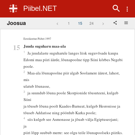
Piibel.NET
Joosua
<
1
15
24
>
Eestikeelne Piibel 1997
15
Juuda suguharu maa-ala
1
Ja juudalaste suguharule langes liisk suguvõsade kaupa
Edomi maa piiri äärde, lõunapoolne tipp Siini kõrbes Negebi
poole.
2
Maa-ala lõunapoolne piir algab Soolamere äärest, lahest,
mis
ulatub lõunasse,
3
ja suundub lõuna poole Skorpionide tõusuteeni, kulgeb
Siini
ja tõuseb lõuna poolt Kaades-Barneat, kulgeb Hesronisse ja
tõuseb Addarisse ning pöördub Karka poole;
4
siis kulgeb see Asmonasse ja jõuab välja Egiptuseojani;
ja
piiri lõpp suubub merre: see olgu teile lõunapoolseks piiriks.