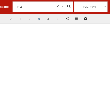
Piibel 1997
isainfo
<
1
2
3
4
>