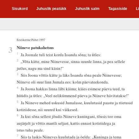
Sisukord
Juhuslik peatükk
Juhuslik salm
Tagasiside
L
Eestikeelne Piibel 1997
3
Niineve patukahetsus
1
Ja Joonale tuli teist korda Issanda sõna; ta ütles:
2
„Võta kätte, mine Niinevesse, sinna suurde linna, ja pea sellele
jutlus, nagu ma sind käsin!”
3
Siis Joona võttis kätte ja läks Issanda sõna peale Niinevesse;
Niineve oli suur linn Jumala ees: kolm päevateekonda.
4
Ja Joona hakkas linna läbi käima; käies esimese päeva teed, ta
hüüdis ja ütles: „Veel nelikümmend päeva ja Niineve hävitatakse!”
5
Ja Niineve mehed uskusid Jumalasse, kuulutasid paastu ja riietusid
kotiriidesse, nii suured kui väikesed.
6
Ja kui sõna sellest jõudis Niineve kuningani, tõusis too oma
aujärjelt ja võttis mantli seljast, kattis ennast kotiriidega ja
istus tuha peale.
7
Siis ta laskis Niineves kuulutada ja öelda: „Kuninga ja tema