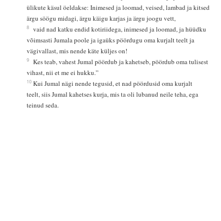
ülikute käsul öeldakse: Inimesed ja loomad, veised, lambad ja kitsed
ärgu söögu midagi, ärgu käigu karjas ja ärgu joogu vett,
8
vaid nad katku endid kotiriidega, inimesed ja loomad, ja hüüdku
võimsasti Jumala poole ja igaüks pöördugu oma kurjalt teelt ja
vägivallast, mis nende käte küljes on!
9
Kes teab, vahest Jumal pöördub ja kahetseb, pöördub oma tulisest
vihast, nii et me ei hukku.”
10
Kui Jumal nägi nende tegusid, et nad pöördusid oma kurjalt
teelt, siis Jumal kahetses kurja, mis ta oli lubanud neile teha, ega
teinud seda.