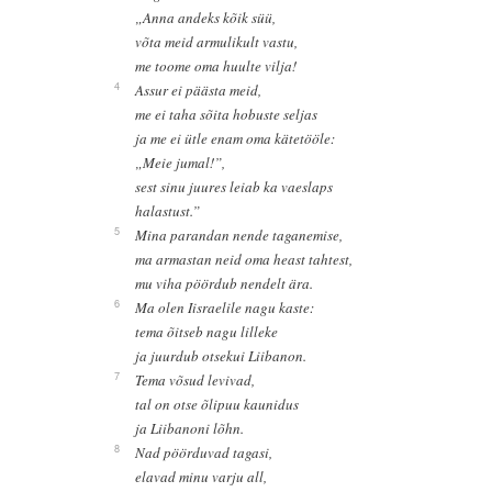
„Anna andeks kõik süü,
võta meid armulikult vastu,
me toome oma huulte vilja!
4
Assur ei päästa meid,
me ei taha sõita hobuste seljas
ja me ei ütle enam oma kätetööle:
„Meie jumal!”,
sest sinu juures leiab ka vaeslaps
halastust.”
5
Mina parandan nende taganemise,
ma armastan neid oma heast tahtest,
mu viha pöördub nendelt ära.
6
Ma olen Iisraelile nagu kaste:
tema õitseb nagu lilleke
ja juurdub otsekui Liibanon.
7
Tema võsud levivad,
tal on otse õlipuu kaunidus
ja Liibanoni lõhn.
8
Nad pöörduvad tagasi,
elavad minu varju all,