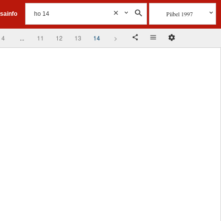
Piibel 1997
isainfo
4
...
11
12
13
14
>