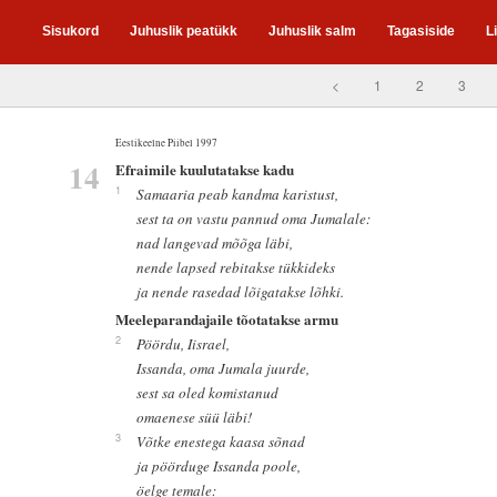
Sisukord
Juhuslik peatükk
Juhuslik salm
Tagasiside
L
<
1
2
3
Eestikeelne Piibel 1997
14
Efraimile kuulutatakse kadu
1
Samaaria peab kandma karistust,
sest ta on vastu pannud oma Jumalale:
nad langevad mõõga läbi,
nende lapsed rebitakse tükkideks
ja nende rasedad lõigatakse lõhki.
Meeleparandajaile tõotatakse armu
2
Pöördu, Iisrael,
Issanda, oma Jumala juurde,
sest sa oled komistanud
omaenese süü läbi!
3
Võtke enestega kaasa sõnad
ja pöörduge Issanda poole,
öelge temale: