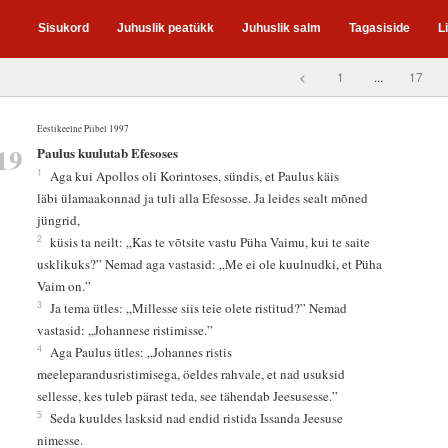
Sisukord
Juhuslik peatükk
Juhuslik salm
Tagasiside
L
<
1
...
17
Eestikeelne Piibel 1997
19
Paulus kuulutab Efesoses
1
Aga kui Apollos oli Korintoses, sündis, et Paulus käis
läbi ülamaakonnad ja tuli alla Efesosse. Ja leides sealt mõned
jüngrid,
2
küsis ta neilt: „Kas te võtsite vastu Püha Vaimu, kui te saite
usklikuks?” Nemad aga vastasid: „Me ei ole kuulnudki, et Püha
Vaim on.”
3
Ja tema ütles: „Millesse siis teie olete ristitud?” Nemad
vastasid: „Johannese ristimisse.”
4
Aga Paulus ütles: „Johannes ristis
meeleparandusristimisega, öeldes rahvale, et nad usuksid
sellesse, kes tuleb pärast teda, see tähendab Jeesusesse.”
5
Seda kuuldes lasksid nad endid ristida Issanda Jeesuse
nimesse.