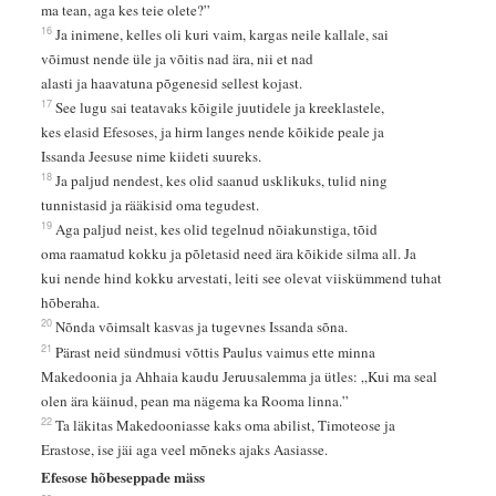
ma tean, aga kes teie olete?”
16
Ja inimene, kelles oli kuri vaim, kargas neile kallale, sai
võimust nende üle ja võitis nad ära, nii et nad
alasti ja haavatuna põgenesid sellest kojast.
17
See lugu sai teatavaks kõigile juutidele ja kreeklastele,
kes elasid Efesoses, ja hirm langes nende kõikide peale ja
Issanda Jeesuse nime kiideti suureks.
18
Ja paljud nendest, kes olid saanud usklikuks, tulid ning
tunnistasid ja rääkisid oma tegudest.
19
Aga paljud neist, kes olid tegelnud nõiakunstiga, tõid
oma raamatud kokku ja põletasid need ära kõikide silma all. Ja
kui nende hind kokku arvestati, leiti see olevat viiskümmend tuhat
hõberaha.
20
Nõnda võimsalt kasvas ja tugevnes Issanda sõna.
21
Pärast neid sündmusi võttis Paulus vaimus ette minna
Makedoonia ja Ahhaia kaudu Jeruusalemma ja ütles: „Kui ma seal
olen ära käinud, pean ma nägema ka Rooma linna.”
22
Ta läkitas Makedooniasse kaks oma abilist, Timoteose ja
Erastose, ise jäi aga veel mõneks ajaks Aasiasse.
Efesose hõbeseppade mäss