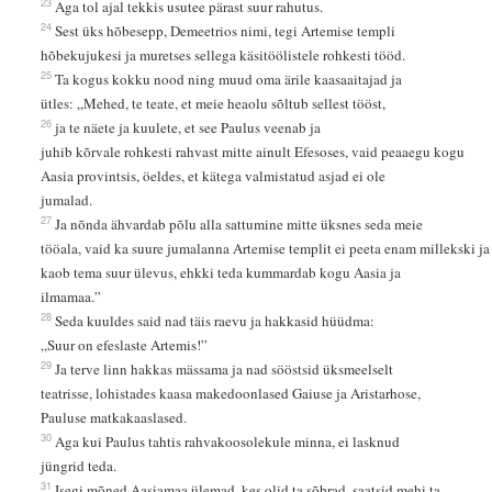
23
Aga tol ajal tekkis usutee pärast suur rahutus.
24
Sest üks hõbesepp, Demeetrios nimi, tegi Artemise templi
hõbekujukesi ja muretses sellega käsitöölistele rohkesti tööd.
25
Ta kogus kokku nood ning muud oma ärile kaasaaitajad ja
ütles: „Mehed, te teate, et meie heaolu sõltub sellest tööst,
26
ja te näete ja kuulete, et see Paulus veenab ja
juhib kõrvale rohkesti rahvast mitte ainult Efesoses, vaid peaaegu kogu
Aasia provintsis, öeldes, et kätega valmistatud asjad ei ole
jumalad.
27
Ja nõnda ähvardab põlu alla sattumine mitte üksnes seda meie
tööala, vaid ka suure jumalanna Artemise templit ei peeta enam millekski j
kaob tema suur ülevus, ehkki teda kummardab kogu Aasia ja
ilmamaa.”
28
Seda kuuldes said nad täis raevu ja hakkasid hüüdma:
„Suur on efeslaste Artemis!”
29
Ja terve linn hakkas mässama ja nad sööstsid üksmeelselt
teatrisse, lohistades kaasa makedoonlased Gaiuse ja Aristarhose,
Pauluse matkakaaslased.
30
Aga kui Paulus tahtis rahvakoosolekule minna, ei lasknud
jüngrid teda.
31
Isegi mõned Aasiamaa ülemad, kes olid ta sõbrad, saatsid mehi ta