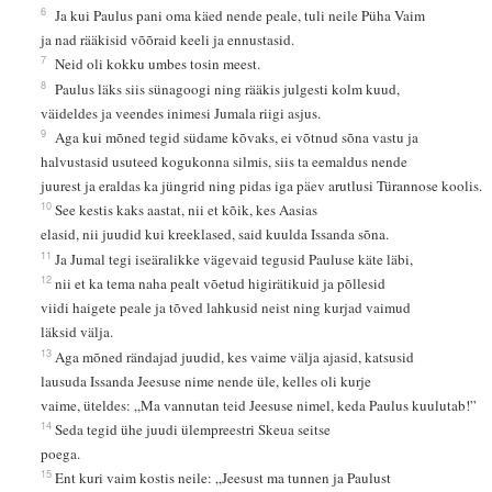
6
Ja kui Paulus pani oma käed nende peale, tuli neile Püha Vaim
ja nad rääkisid võõraid keeli ja ennustasid.
7
Neid oli kokku umbes tosin meest.
8
Paulus läks siis sünagoogi ning rääkis julgesti kolm kuud,
väideldes ja veendes inimesi Jumala riigi asjus.
9
Aga kui mõned tegid südame kõvaks, ei võtnud sõna vastu ja
halvustasid usuteed kogukonna silmis, siis ta eemaldus nende
juurest ja eraldas ka jüngrid ning pidas iga päev arutlusi Türannose koolis.
10
See kestis kaks aastat, nii et kõik, kes Aasias
elasid, nii juudid kui kreeklased, said kuulda Issanda sõna.
11
Ja Jumal tegi iseäralikke vägevaid tegusid Pauluse käte läbi,
12
nii et ka tema naha pealt võetud higirätikuid ja põllesid
viidi haigete peale ja tõved lahkusid neist ning kurjad vaimud
läksid välja.
13
Aga mõned rändajad juudid, kes vaime välja ajasid, katsusid
lausuda Issanda Jeesuse nime nende üle, kelles oli kurje
vaime, üteldes: „Ma vannutan teid Jeesuse nimel, keda Paulus kuulutab!”
14
Seda tegid ühe juudi ülempreestri Skeua seitse
poega.
15
Ent kuri vaim kostis neile: „Jeesust ma tunnen ja Paulust