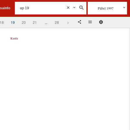
Piibel 1997
isainfo
18
19
20
21
...
28
>
Kuula