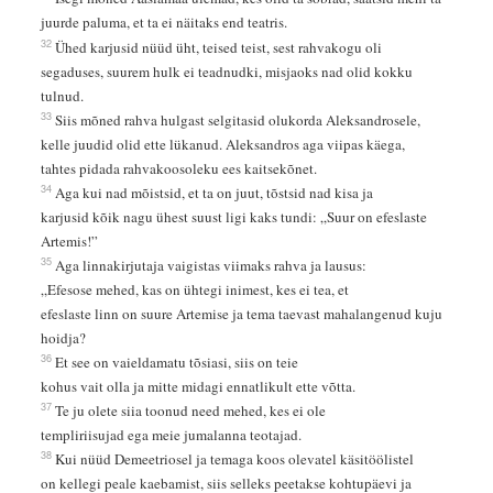
juurde paluma, et ta ei näitaks end teatris.
32
Ühed karjusid nüüd üht, teised teist, sest rahvakogu oli
segaduses, suurem hulk ei teadnudki, misjaoks nad olid kokku
tulnud.
33
Siis mõned rahva hulgast selgitasid olukorda Aleksandrosele,
kelle juudid olid ette lükanud. Aleksandros aga viipas käega,
tahtes pidada rahvakoosoleku ees kaitsekõnet.
34
Aga kui nad mõistsid, et ta on juut, tõstsid nad kisa ja
karjusid kõik nagu ühest suust ligi kaks tundi: „Suur on efeslaste
Artemis!”
35
Aga linnakirjutaja vaigistas viimaks rahva ja lausus:
„Efesose mehed, kas on ühtegi inimest, kes ei tea, et
efeslaste linn on suure Artemise ja tema taevast mahalangenud kuju
hoidja?
36
Et see on vaieldamatu tõsiasi, siis on teie
kohus vait olla ja mitte midagi ennatlikult ette võtta.
37
Te ju olete siia toonud need mehed, kes ei ole
templiriisujad ega meie jumalanna teotajad.
38
Kui nüüd Demeetriosel ja temaga koos olevatel käsitöölistel
on kellegi peale kaebamist, siis selleks peetakse kohtupäevi ja