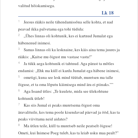
valitud hõiskamisega.
Lk 18
1
Jeesus rääkis neile tähendamissõna selle kohta, et nad
peavad ikka palvetama ega tohi tüdida:
2
„Ühes linnas oli kohtunik, kes ei kartnud Jumalat ega
häbenenud inimesi.
3
Samas linnas oli ka lesknaine, kes käis aina tema juures ja
rääkis: „Kaitse mu õigust mu vastase vastu!”
4
Ja tükk aega kohtunik ei tahtnud. Aga pärast ta mõtles
endamisi: „Ehk ma küll ei karda Jumalat ega häbene inimesi,
5
ometigi, kuna see lesk mind tüütab, muretsen ma talle
õiguse, et ta oma lõputu käimisega mind ära ei piinaks.””
6
Aga Issand ütles: „Te kuulete, mida see ülekohtune
kohtunik ütleb!
7
Kas siis Jumal ei peaks muretsema õigust oma
äravalituile, kes tema poole kisendavad päevad ja ööd, kas ta
peaks viivitama neid aidates?
8
Ma ütlen teile, küll ta muretseb neile peatselt õiguse!
Ometi, kui Inimese Poeg tuleb, kas ta leiab usku maa pealt?”