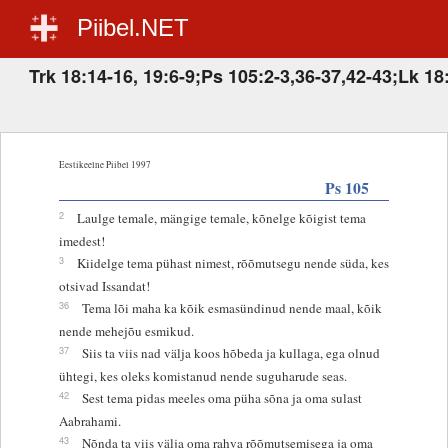
Piibel.NET
Trk 18:14-16, 19:6-9;Ps 105:2-3,36-37,42-43;Lk 18
Eestikeelne Piibel 1997
Ps 105
2
Laulge temale, mängige temale, kõnelge kõigist tema
imedest!
3
Kiidelge tema pühast nimest, rõõmutsegu nende süda, kes
otsivad Issandat!
36
Tema lõi maha ka kõik esmasündinud nende maal, kõik
nende mehejõu esmikud.
37
Siis ta viis nad välja koos hõbeda ja kullaga, ega olnud
ühtegi, kes oleks komistanud nende suguharude seas.
42
Sest tema pidas meeles oma püha sõna ja oma sulast
Aabrahami.
43
Nõnda ta viis välja oma rahva rõõmutsemisega ja oma