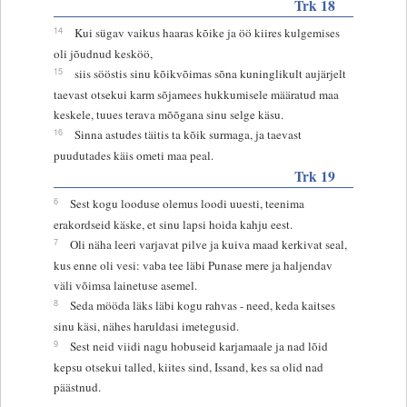
Trk 18
14
Kui sügav vaikus haaras kõike ja öö kiires kulgemises
oli jõudnud kesköö,
15
siis sööstis sinu kõikvõimas sõna kuninglikult aujärjelt
taevast otsekui karm sõjamees hukkumisele määratud maa
keskele, tuues terava mõõgana sinu selge käsu.
16
Sinna astudes täitis ta kõik surmaga, ja taevast
puudutades käis ometi maa peal.
Trk 19
6
Sest kogu looduse olemus loodi uuesti, teenima
erakordseid käske, et sinu lapsi hoida kahju eest.
7
Oli näha leeri varjavat pilve ja kuiva maad kerkivat seal,
kus enne oli vesi: vaba tee läbi Punase mere ja haljendav
väli võimsa lainetuse asemel.
8
Seda mööda läks läbi kogu rahvas - need, keda kaitses
sinu käsi, nähes haruldasi imetegusid.
9
Sest neid viidi nagu hobuseid karjamaale ja nad lõid
kepsu otsekui talled, kiites sind, Issand, kes sa olid nad
päästnud.