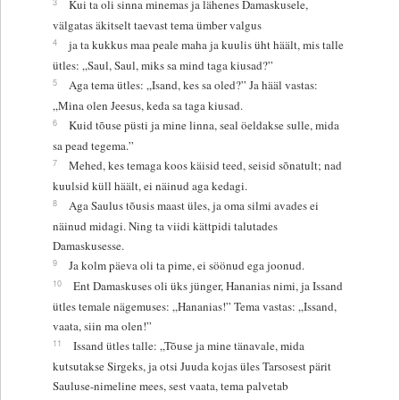
3
Kui ta oli sinna minemas ja lähenes Damaskusele,
välgatas äkitselt taevast tema ümber valgus
4
ja ta kukkus maa peale maha ja kuulis üht häält, mis talle
ütles: „Saul, Saul, miks sa mind taga kiusad?”
5
Aga tema ütles: „Isand, kes sa oled?” Ja hääl vastas:
„Mina olen Jeesus, keda sa taga kiusad.
6
Kuid tõuse püsti ja mine linna, seal öeldakse sulle, mida
sa pead tegema.”
7
Mehed, kes temaga koos käisid teed, seisid sõnatult; nad
kuulsid küll häält, ei näinud aga kedagi.
8
Aga Saulus tõusis maast üles, ja oma silmi avades ei
näinud midagi. Ning ta viidi kättpidi talutades
Damaskusesse.
9
Ja kolm päeva oli ta pime, ei söönud ega joonud.
10
Ent Damaskuses oli üks jünger, Hananias nimi, ja Issand
ütles temale nägemuses: „Hananias!” Tema vastas: „Issand,
vaata, siin ma olen!”
11
Issand ütles talle: „Tõuse ja mine tänavale, mida
kutsutakse Sirgeks, ja otsi Juuda kojas üles Tarsosest pärit
Sauluse-nimeline mees, sest vaata, tema palvetab