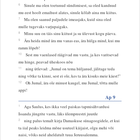
6
Sinule ma olen toetunud sündimisest, sa oled kandnud
mu eest hoolt emaihust alates, sinule kõlab aina mu kiitus.
7
Ma olen saanud paljudele imeasjaks, kuid sina oled
mulle tugevaks varjupaigaks.
8
Minu suu on täis sinu kiitust ja su ülevust kogu päeva.
9
Ära heida mind ära mu vanas eas, ära hülga mind, kui mu
ramm lõpeb!
10
Sest mu vaenlased räägivad mu vastu, ja kes varitsevad
mu hinge, peavad üheskoos nõu
11
ning ütlevad: „Jumal on tema hüljanud, jälitage teda
ning võtke ta kinni, sest ei ole, kes ta ära kisuks meie käest!”
12
Oh Jumal, ära ole minust kaugel, mu Jumal, tõtta mulle
appi!
Ap 9
1
Aga Saulus, kes ikka veel paiskas tapmisähvardusi
Issanda jüngrite vastu, läks ülempreestri juurde
2
ning palus temalt kirja Damaskuse sünagoogidele, et kui
ta iial peaks leidma mõne usuteel käijaist, olgu mehi või
naisi, võiks neid aheldatult tuua Jeruusalemma.