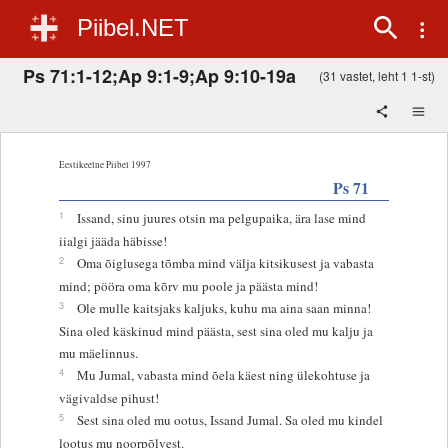
Piibel.NET
Ps 71:1-12;Ap 9:1-9;Ap 9:10-19a
(31 vastet, leht 1 1-st)
Eestikeelne Piibel 1997
Ps 71
1
Issand, sinu juures otsin ma pelgupaika, ära lase mind
iialgi jääda häbisse!
2
Oma õiglusega tõmba mind välja kitsikusest ja vabasta
mind; pööra oma kõrv mu poole ja päästa mind!
3
Ole mulle kaitsjaks kaljuks, kuhu ma aina saan minna!
Sina oled käskinud mind päästa, sest sina oled mu kalju ja
mu mäelinnus.
4
Mu Jumal, vabasta mind õela käest ning ülekohtuse ja
vägivaldse pihust!
5
Sest sina oled mu ootus, Issand Jumal. Sa oled mu kindel
lootus mu noorpõlvest.