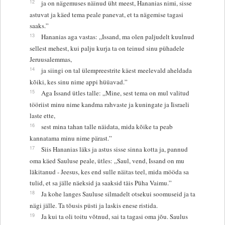
12
ja on nägemuses näinud üht meest, Hananias nimi, sisse
astuvat ja käed tema peale panevat, et ta nägemise tagasi
saaks.”
13
Hananias aga vastas: „Issand, ma olen paljudelt kuulnud
sellest mehest, kui palju kurja ta on teinud sinu pühadele
Jeruusalemmas,
14
ja siingi on tal ülempreestrite käest meelevald aheldada
kõiki, kes sinu nime appi hüüavad.”
15
Aga Issand ütles talle: „Mine, sest tema on mul valitud
tööriist minu nime kandma rahvaste ja kuningate ja Iisraeli
laste ette,
16
sest mina tahan talle näidata, mida kõike ta peab
kannatama minu nime pärast.”
17
Siis Hananias läks ja astus sisse sinna kotta ja, pannud
oma käed Sauluse peale, ütles: „Saul, vend, Issand on mu
läkitanud - Jeesus, kes end sulle näitas teel, mida mööda sa
tulid, et sa jälle näeksid ja saaksid täis Püha Vaimu.”
18
Ja kohe langes Sauluse silmadelt otsekui soomuseid ja ta
nägi jälle. Ta tõusis püsti ja laskis enese ristida.
19
Ja kui ta oli toitu võtnud, sai ta tagasi oma jõu. Saulus