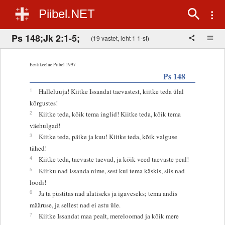
Piibel.NET
Ps 148;Jk 2:1-5;
(19 vastet, leht 1 1-st)
Eestikeelne Piibel 1997
Ps 148
1
Halleluuja! Kiitke Issandat taevastest, kiitke teda ülal
kõrgustes!
2
Kiitke teda, kõik tema inglid! Kiitke teda, kõik tema
väehulgad!
3
Kiitke teda, päike ja kuu! Kiitke teda, kõik valguse
tähed!
4
Kiitke teda, taevaste taevad, ja kõik veed taevaste peal!
5
Kiitku nad Issanda nime, sest kui tema käskis, siis nad
loodi!
6
Ja ta püstitas nad alatiseks ja igaveseks; tema andis
määruse, ja sellest nad ei astu üle.
7
Kiitke Issandat maa pealt, mereloomad ja kõik mere