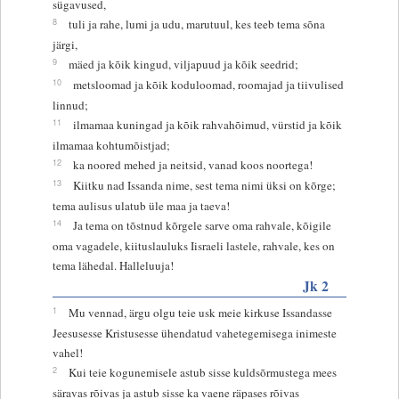
sügavused,
8
tuli ja rahe, lumi ja udu, marutuul, kes teeb tema sõna
järgi,
9
mäed ja kõik kingud, viljapuud ja kõik seedrid;
10
metsloomad ja kõik koduloomad, roomajad ja tiivulised
linnud;
11
ilmamaa kuningad ja kõik rahvahõimud, vürstid ja kõik
ilmamaa kohtumõistjad;
12
ka noored mehed ja neitsid, vanad koos noortega!
13
Kiitku nad Issanda nime, sest tema nimi üksi on kõrge;
tema aulisus ulatub üle maa ja taeva!
14
Ja tema on tõstnud kõrgele sarve oma rahvale, kõigile
oma vagadele, kiituslauluks Iisraeli lastele, rahvale, kes on
tema lähedal. Halleluuja!
Jk 2
1
Mu vennad, ärgu olgu teie usk meie kirkuse Issandasse
Jeesusesse Kristusesse ühendatud vahetegemisega inimeste
vahel!
2
Kui teie kogunemisele astub sisse kuldsõrmustega mees
säravas rõivas ja astub sisse ka vaene räpases rõivas