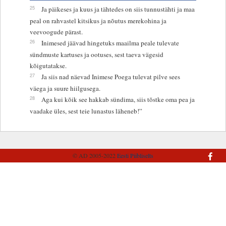
25
Ja päikeses ja kuus ja tähtedes on siis tunnustähti ja maa
peal on rahvastel kitsikus ja nõutus merekohina ja
veevoogude pärast.
26
Inimesed jäävad hingetuks maailma peale tulevate
sündmuste kartuses ja ootuses, sest taeva vägesid
kõigutatakse.
27
Ja siis nad näevad Inimese Poega tulevat pilve sees
väega ja suure hiilgusega.
28
Aga kui kõik see hakkab sündima, siis tõstke oma pea ja
vaadake üles, sest teie lunastus läheneb!”
© AD 2005-2022
Eesti Piibliselts