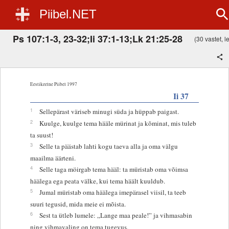
Piibel.NET
Ps 107:1-3, 23-32;Ii 37:1-13;Lk 21:25-28
(30 vastet, le
Eestikeelne Piibel 1997
Ii 37
1
Sellepärast väriseb minugi süda ja hüppab paigast.
2
Kuulge, kuulge tema hääle mürinat ja kõminat, mis tuleb
ta suust!
3
Selle ta päästab lahti kogu taeva alla ja oma välgu
maailma äärteni.
4
Selle taga möirgab tema hääl: ta müristab oma võimsa
häälega ega peata välke, kui tema häält kuuldub.
5
Jumal müristab oma häälega imepärasel viisil, ta teeb
suuri tegusid, mida meie ei mõista.
6
Sest ta ütleb lumele: „Lange maa peale!” ja vihmasabin
ning vihmavaling on tema tugevus.