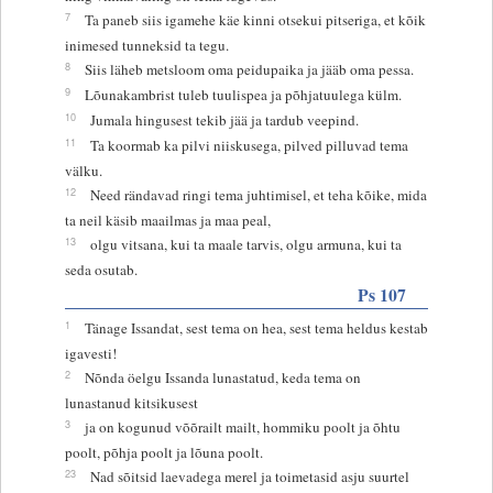
7
Ta paneb siis igamehe käe kinni otsekui pitseriga, et kõik
inimesed tunneksid ta tegu.
8
Siis läheb metsloom oma peidupaika ja jääb oma pessa.
9
Lõunakambrist tuleb tuulispea ja põhjatuulega külm.
10
Jumala hingusest tekib jää ja tardub veepind.
11
Ta koormab ka pilvi niiskusega, pilved pilluvad tema
välku.
12
Need rändavad ringi tema juhtimisel, et teha kõike, mida
ta neil käsib maailmas ja maa peal,
13
olgu vitsana, kui ta maale tarvis, olgu armuna, kui ta
seda osutab.
Ps 107
1
Tänage Issandat, sest tema on hea, sest tema heldus kestab
igavesti!
2
Nõnda öelgu Issanda lunastatud, keda tema on
lunastanud kitsikusest
3
ja on kogunud võõrailt mailt, hommiku poolt ja õhtu
poolt, põhja poolt ja lõuna poolt.
23
Nad sõitsid laevadega merel ja toimetasid asju suurtel