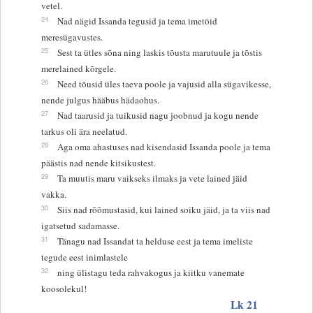
vetel.
24
Nad nägid Issanda tegusid ja tema imetöid
meresügavustes.
25
Sest ta ütles sõna ning laskis tõusta marutuule ja tõstis
merelained kõrgele.
26
Need tõusid üles taeva poole ja vajusid alla sügavikesse,
nende julgus hääbus hädaohus.
27
Nad taarusid ja tuikusid nagu joobnud ja kogu nende
tarkus oli ära neelatud.
28
Aga oma ahastuses nad kisendasid Issanda poole ja tema
päästis nad nende kitsikustest.
29
Ta muutis maru vaikseks ilmaks ja vete lained jäid
vakka.
30
Siis nad rõõmustasid, kui lained soiku jäid, ja ta viis nad
igatsetud sadamasse.
31
Tänagu nad Issandat ta helduse eest ja tema imeliste
tegude eest inimlastele
32
ning ülistagu teda rahvakogus ja kiitku vanemate
koosolekul!
Lk 21