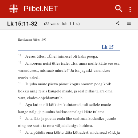
Piibel.NET
Lk 15:11-32
(22 vastet, leht 1 1-st)
Eestikeelne Piibel 1997
Lk 15
11
Jeesus ütles: „Ühel inimesel oli kaks poega.
12
Ja noorem neist ütles isale: „Isa, anna mulle kätte see osa
varandusest, mis saab minule!” Ja isa jagaski varanduse
nende vahel.
13
Ja juba mõne päeva pärast kogus noorem poeg kõik
kokku ning reisis kaugele maale, ja seal pillas ta ära oma
vara, elades ohjeldamatult.
14
Aga kui ta oli kõik ära kulutanud, tuli sellele maale
kange nälg, ja puudus hakkas temalegi kätte tulema.
15
Ja ta läks ja poetas enda ühe sealtmaa kodaniku juurde
ning see saatis ta oma väljadele sigu hoidma.
16
Ja ta püüdis oma kõhtu täita kõtradest, mida sead sõid, ja