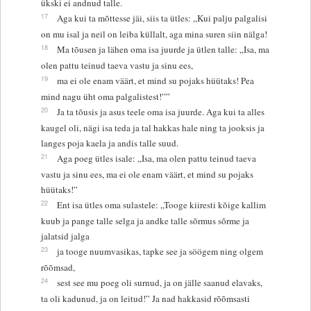
ükski ei andnud talle.
17
Aga kui ta mõttesse jäi, siis ta ütles: „Kui palju palgalisi
on mu isal ja neil on leiba küllalt, aga mina suren siin nälga!
18
Ma tõusen ja lähen oma isa juurde ja ütlen talle: „Isa, ma
olen pattu teinud taeva vastu ja sinu ees,
19
ma ei ole enam väärt, et mind su pojaks hüütaks! Pea
mind nagu üht oma palgalistest!””
20
Ja ta tõusis ja asus teele oma isa juurde. Aga kui ta alles
kaugel oli, nägi isa teda ja tal hakkas hale ning ta jooksis ja
langes poja kaela ja andis talle suud.
21
Aga poeg ütles isale: „Isa, ma olen pattu teinud taeva
vastu ja sinu ees, ma ei ole enam väärt, et mind su pojaks
hüütaks!”
22
Ent isa ütles oma sulastele: „Tooge kiiresti kõige kallim
kuub ja pange talle selga ja andke talle sõrmus sõrme ja
jalatsid jalga
23
ja tooge nuumvasikas, tapke see ja söögem ning olgem
rõõmsad,
24
sest see mu poeg oli surnud, ja on jälle saanud elavaks,
ta oli kadunud, ja on leitud!” Ja nad hakkasid rõõmsasti