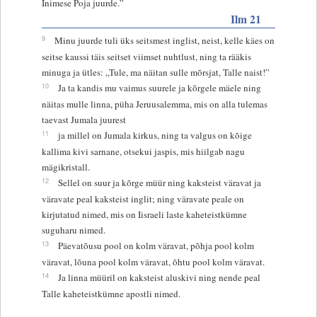
Inimese Poja juurde.”
Ilm 21
9
Minu juurde tuli üks seitsmest inglist, neist, kelle käes on
seitse kaussi täis seitset viimset nuhtlust, ning ta rääkis
minuga ja ütles: „Tule, ma näitan sulle mõrsjat, Talle naist!”
10
Ja ta kandis mu vaimus suurele ja kõrgele mäele ning
näitas mulle linna, püha Jeruusalemma, mis on alla tulemas
taevast Jumala juurest
11
ja millel on Jumala kirkus, ning ta valgus on kõige
kallima kivi sarnane, otsekui jaspis, mis hiilgab nagu
mägikristall.
12
Sellel on suur ja kõrge müür ning kaksteist väravat ja
väravate peal kaksteist inglit; ning väravate peale on
kirjutatud nimed, mis on Iisraeli laste kaheteistkümne
suguharu nimed.
13
Päevatõusu pool on kolm väravat, põhja pool kolm
väravat, lõuna pool kolm väravat, õhtu pool kolm väravat.
14
Ja linna müüril on kaksteist aluskivi ning nende peal
Talle kaheteistkümne apostli nimed.