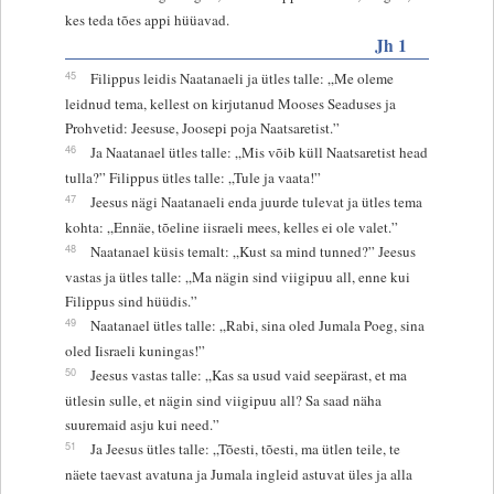
kes teda tões appi hüüavad.
Jh 1
45
Filippus leidis Naatanaeli ja ütles talle: „Me oleme
leidnud tema, kellest on kirjutanud Mooses Seaduses ja
Prohvetid: Jeesuse, Joosepi poja Naatsaretist.”
46
Ja Naatanael ütles talle: „Mis võib küll Naatsaretist head
tulla?” Filippus ütles talle: „Tule ja vaata!”
47
Jeesus nägi Naatanaeli enda juurde tulevat ja ütles tema
kohta: „Ennäe, tõeline iisraeli mees, kelles ei ole valet.”
48
Naatanael küsis temalt: „Kust sa mind tunned?” Jeesus
vastas ja ütles talle: „Ma nägin sind viigipuu all, enne kui
Filippus sind hüüdis.”
49
Naatanael ütles talle: „Rabi, sina oled Jumala Poeg, sina
oled Iisraeli kuningas!”
50
Jeesus vastas talle: „Kas sa usud vaid seepärast, et ma
ütlesin sulle, et nägin sind viigipuu all? Sa saad näha
suuremaid asju kui need.”
51
Ja Jeesus ütles talle: „Tõesti, tõesti, ma ütlen teile, te
näete taevast avatuna ja Jumala ingleid astuvat üles ja alla