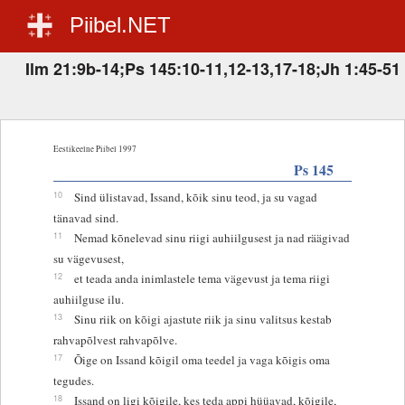
Piibel.NET
Ilm 21:9b-14;Ps 145:10-11,12-13,17-18;Jh 1:45-51
Eestikeelne Piibel 1997
Ps 145
10
Sind ülistavad, Issand, kõik sinu teod, ja su vagad
tänavad sind.
11
Nemad kõnelevad sinu riigi auhiilgusest ja nad räägivad
su vägevusest,
12
et teada anda inimlastele tema vägevust ja tema riigi
auhiilguse ilu.
13
Sinu riik on kõigi ajastute riik ja sinu valitsus kestab
rahvapõlvest rahvapõlve.
17
Õige on Issand kõigil oma teedel ja vaga kõigis oma
tegudes.
18
Issand on ligi kõigile, kes teda appi hüüavad, kõigile,