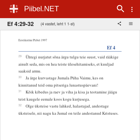
Piibel.NET
Ef 4:29-32
(4 vastet, leht 1 1-st)
Eestikeelne Piibel 1997
Ef 4
29
Ühtegi nurjatut sõna ärgu tulgu teie suust, vaid rääkige
ainult seda, mis on hea teiste ülesehitamiseks, et kuuljad
saaksid armu.
30
Ja ärge kurvastage Jumala Püha Vaimu, kes on
kinnitanud teid oma pitseriga lunastuspäevani!
31
Kõik kibedus ja raev ja viha ja kisa ja teotamine jäägu
teist kaugele eemale koos kogu kurjusega.
32
Olge üksteise vastu lahked, halastajad, andestage
üksteisele, nii nagu ka Jumal on teile andestanud Kristuses.