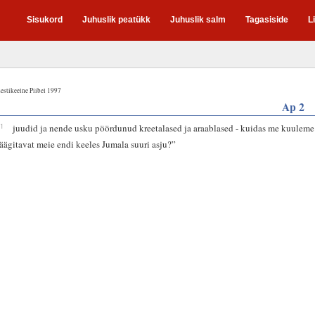
Sisukord
Juhuslik peatükk
Juhuslik salm
Tagasiside
L
estikeelne Piibel 1997
Ap 2
11
juudid ja nende usku pöördunud kreetalased ja araablased - kuidas me kuuleme
räägitavat meie endi keeles Jumala suuri asju?”