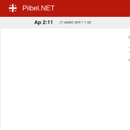
Piibel.NET
Ap 2:11
(1 vastet, leht 1 1-st)
E