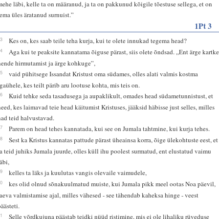
mehe läbi, kelle ta on määranud, ja ta on pakkunud kõigile tõestuse sellega, et on
tema üles äratanud surnuist.”
1Pt 3
13
Kes on, kes saab teile teha kurja, kui te olete innukad tegema head?
14
Aga kui te peaksite kannatama õiguse pärast, siis olete õndsad. „Ent ärge kartk
nende hirmutamist ja ärge kohkuge”,
15
vaid pühitsege Issandat Kristust oma südames, olles alati valmis kostma
igaühele, kes teilt pärib aru lootuse kohta, mis teis on.
16
Kuid tehke seda tasadusega ja aupaklikult, omades head südametunnistust, et
need, kes laimavad teie head käitumist Kristuses, jääksid häbisse just selles, milles
nad teid halvustavad.
17
Parem on head tehes kannatada, kui see on Jumala tahtmine, kui kurja tehes.
18
Sest ka Kristus kannatas pattude pärast üheainsa korra, õige ülekohtuste eest, et
ta teid juhiks Jumala juurde, olles küll ihu poolest surmatud, ent elustatud vaimu
äbi,
19
kelles ta läks ja kuulutas vangis olevaile vaimudele,
20
kes olid olnud sõnakuulmatud muiste, kui Jumala pikk meel ootas Noa päevil,
laeva valmistamise ajal, milles vähesed - see tähendab kaheksa hinge - veest
päästeti.
21
Selle võrdkujuna päästab teidki nüüd ristimine, mis ei ole lihaliku rüveduse