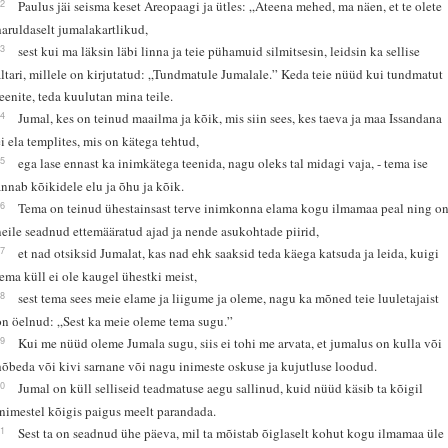
22
Paulus jäi seisma keset Areopaagi ja ütles: „Ateena mehed, ma näen, et te olete
haruldaselt jumalakartlikud,
23
sest kui ma läksin läbi linna ja teie pühamuid silmitsesin, leidsin ka sellise
altari, millele on kirjutatud: „Tundmatule Jumalale.” Keda teie nüüd kui tundmatut
teenite, teda kuulutan mina teile.
24
Jumal, kes on teinud maailma ja kõik, mis siin sees, kes taeva ja maa Issandana
ei ela templites, mis on kätega tehtud,
25
ega lase ennast ka inimkätega teenida, nagu oleks tal midagi vaja, - tema ise
annab kõikidele elu ja õhu ja kõik.
26
Tema on teinud ühestainsast terve inimkonna elama kogu ilmamaa peal ning o
neile seadnud ettemääratud ajad ja nende asukohtade piirid,
27
et nad otsiksid Jumalat, kas nad ehk saaksid teda käega katsuda ja leida, kuigi
tema küll ei ole kaugel ühestki meist,
28
sest tema sees meie elame ja liigume ja oleme, nagu ka mõned teie luuletajaist
on öelnud: „Sest ka meie oleme tema sugu.”
29
Kui me nüüd oleme Jumala sugu, siis ei tohi me arvata, et jumalus on kulla või
hõbeda või kivi sarnane või nagu inimeste oskuse ja kujutluse loodud.
30
Jumal on küll selliseid teadmatuse aegu sallinud, kuid nüüd käsib ta kõigil
inimestel kõigis paigus meelt parandada.
31
Sest ta on seadnud ühe päeva, mil ta mõistab õiglaselt kohut kogu ilmamaa üle