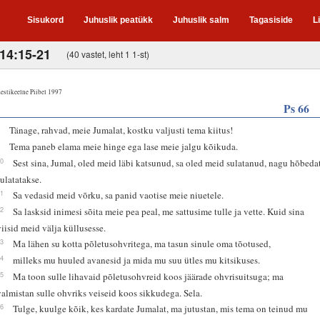
Sisukord
Juhuslik peatükk
Juhuslik salm
Tagasiside
L
 14:15-21
(40 vastet, leht 1 1-st)
estikeelne Piibel 1997
Ps 66
8
Tänage, rahvad, meie Jumalat, kostku valjusti tema kiitus!
9
Tema paneb elama meie hinge ega lase meie jalgu kõikuda.
10
Sest sina, Jumal, oled meid läbi katsunud, sa oled meid sulatanud, nagu hõbeda
sulatatakse.
11
Sa vedasid meid võrku, sa panid vaotise meie niuetele.
12
Sa lasksid inimesi sõita meie pea peal, me sattusime tulle ja vette. Kuid sina
viisid meid välja küllusesse.
13
Ma lähen su kotta põletusohvritega, ma tasun sinule oma tõotused,
14
milleks mu huuled avanesid ja mida mu suu ütles mu kitsikuses.
15
Ma toon sulle lihavaid põletusohvreid koos jäärade ohvrisuitsuga; ma
valmistan sulle ohvriks veiseid koos sikkudega. Sela.
16
Tulge, kuulge kõik, kes kardate Jumalat, ma jutustan, mis tema on teinud mu