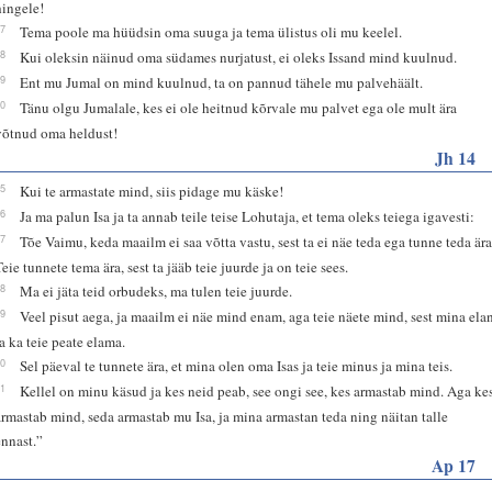
hingele!
17
Tema poole ma hüüdsin oma suuga ja tema ülistus oli mu keelel.
18
Kui oleksin näinud oma südames nurjatust, ei oleks Issand mind kuulnud.
19
Ent mu Jumal on mind kuulnud, ta on pannud tähele mu palvehäält.
20
Tänu olgu Jumalale, kes ei ole heitnud kõrvale mu palvet ega ole mult ära
võtnud oma heldust!
Jh 14
15
Kui te armastate mind, siis pidage mu käske!
16
Ja ma palun Isa ja ta annab teile teise Lohutaja, et tema oleks teiega igavesti:
17
Tõe Vaimu, keda maailm ei saa võtta vastu, sest ta ei näe teda ega tunne teda ära
Teie tunnete tema ära, sest ta jääb teie juurde ja on teie sees.
18
Ma ei jäta teid orbudeks, ma tulen teie juurde.
19
Veel pisut aega, ja maailm ei näe mind enam, aga teie näete mind, sest mina ela
ja ka teie peate elama.
20
Sel päeval te tunnete ära, et mina olen oma Isas ja teie minus ja mina teis.
21
Kellel on minu käsud ja kes neid peab, see ongi see, kes armastab mind. Aga ke
armastab mind, seda armastab mu Isa, ja mina armastan teda ning näitan talle
ennast.”
Ap 17