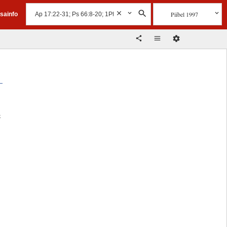
Piibel 1997
isainfo
t