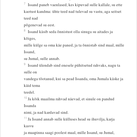
7
Issand paneb vaenlased, kes kipuvad sulle kallale, su ette
kaotust kandma: ühte teed nad tulevad su vastu, aga seitset
teed nad
põgenevad su eest.
8
Issand käsib seda õnnistust olla sinuga su aitades ja
kõiges,
mille külge sa oma käe paned, ja ta õnnistab sind maal, mille
Issand,
su Jumal, sulle annab.
9
Issand ülendab sind enesele pühitsetud rahvaks, nagu ta
sulle on
vandega tõotanud, kui sa pead Issanda, oma Jumala käske ja
käid tema
teedel.
10
Ja kõik maailma rahvad näevad, et sinule on pandud
Issanda
nimi, ja nad kardavad sind.
11
Ja Issand annab sulle külluses head su ihuvilja, karja
kasvu
ja maapinna saagi poolest maal, mille Issand, su Jumal,