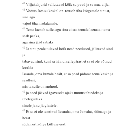
42
Viljakahjurid vallutavad kõik su puud ja su maa vilja.
43
Võõras, kes su keskel on, tõuseb üha kõrgemale sinust,
sina aga
vajud üha madalamale.
44
Tema laenab sulle, aga sina ei saa temale laenata; tema
saab peaks,
aga sina jääd sabaks.
45
Ja sinu peale tulevad kõik need needused, jälitavad sind
ja
tabavad sind, kuni sa hävid, sellepärast et sa ei ole võtnud
kuulda
Issanda, oma Jumala häält, et sa pead pidama tema käske ja
seadlusi,
mis ta sulle on andnud,
46
ja need jäävad igaveseks ajaks tunnustähtedeks ja
imetegudeks
sinule ja su järglastele.
47
Et sa ei ole teeninud Issandat, oma Jumalat, rõõmuga ja
heast
südamest kõige külluse eest,