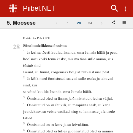
Piibel.NET
5. Moosese
<
1
28
34
>
Eestikeelne Piibel 1997
28
Sõnakuulelikkuse õnnistus
1
Ja kui sa tõesti kuulad Issanda, oma Jumala häält ja pead
hoolsasti kõiki tema käske, mis ma täna sulle annan, siis
tõstab sind
Issand, su Jumal, kõrgemaks kõigist rahvaist maa peal.
2
Ja kõik need õnnistused saavad sulle osaks ja tabavad
sind, kui
sa võtad kuulda Issanda, oma Jumala häält.
3
Õnnistatud oled sa linnas ja õnnistatud oled sa väljal.
4
Õnnistatud on su ihuvili, su maapinna saak, su karja
juurdekasv, su veiste vasikad ning su lammaste ja kitsede
talled.
5
Õnnistatud on su korv ja su leivaküna.
6
Õnnistatud oled sa tulles ja õnnistatud oled sa minnes.