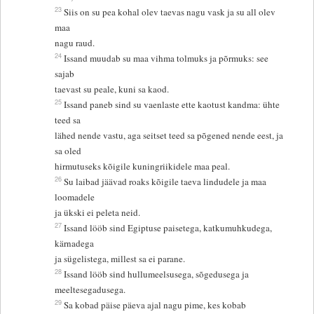
23
Siis on su pea kohal olev taevas nagu vask ja su all olev
maa
nagu raud.
24
Issand muudab su maa vihma tolmuks ja põrmuks: see
sajab
taevast su peale, kuni sa kaod.
25
Issand paneb sind su vaenlaste ette kaotust kandma: ühte
teed sa
lähed nende vastu, aga seitset teed sa põgened nende eest, ja
sa oled
hirmutuseks kõigile kuningriikidele maa peal.
26
Su laibad jäävad roaks kõigile taeva lindudele ja maa
loomadele
ja ükski ei peleta neid.
27
Issand lööb sind Egiptuse paisetega, katkumuhkudega,
kärnadega
ja sügelistega, millest sa ei parane.
28
Issand lööb sind hullumeelsusega, sõgedusega ja
meeltesegadusega.
29
Sa kobad päise päeva ajal nagu pime, kes kobab