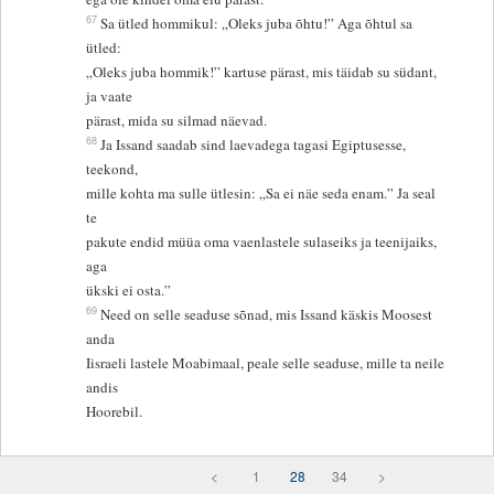
67
Sa ütled hommikul: „Oleks juba õhtu!” Aga õhtul sa
ütled:
„Oleks juba hommik!” kartuse pärast, mis täidab su südant,
ja vaate
pärast, mida su silmad näevad.
68
Ja Issand saadab sind laevadega tagasi Egiptusesse,
teekond,
mille kohta ma sulle ütlesin: „Sa ei näe seda enam.” Ja seal
te
pakute endid müüa oma vaenlastele sulaseiks ja teenijaiks,
aga
ükski ei osta.”
69
Need on selle seaduse sõnad, mis Issand käskis Moosest
anda
Iisraeli lastele Moabimaal, peale selle seaduse, mille ta neile
andis
Hoorebil.
<
1
28
34
>