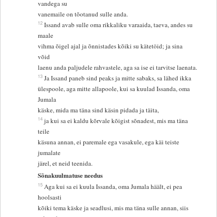
vandega su
vanemaile on tõotanud sulle anda.
12
Issand avab sulle oma rikkaliku varaaida, taeva, andes su
maale
vihma õigel ajal ja õnnistades kõiki su kätetöid; ja sina
võid
laenu anda paljudele rahvastele, aga sa ise ei tarvitse laenata.
13
Ja Issand paneb sind peaks ja mitte sabaks, sa lähed ikka
ülespoole, aga mitte allapoole, kui sa kuulad Issanda, oma
Jumala
käske, mida ma täna sind käsin pidada ja täita,
14
ja kui sa ei kaldu kõrvale kõigist sõnadest, mis ma täna
teile
käsuna annan, ei paremale ega vasakule, ega käi teiste
jumalate
järel, et neid teenida.
Sõnakuulmatuse needus
15
Aga kui sa ei kuula Issanda, oma Jumala häält, ei pea
hoolsasti
kõiki tema käske ja seadlusi, mis ma täna sulle annan, siis