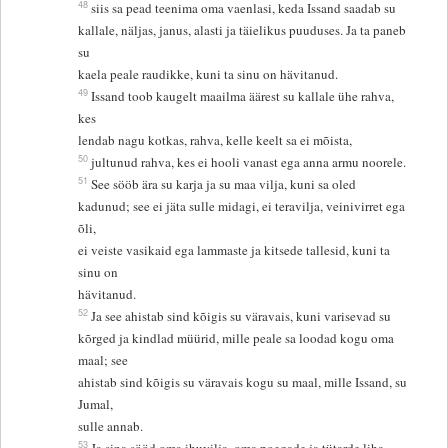
48
siis sa pead teenima oma vaenlasi, keda Issand saadab su
kallale, näljas, janus, alasti ja täielikus puuduses. Ja ta paneb
su
kaela peale raudikke, kuni ta sinu on hävitanud.
49
Issand toob kaugelt maailma äärest su kallale ühe rahva,
kes
lendab nagu kotkas, rahva, kelle keelt sa ei mõista,
50
jultunud rahva, kes ei hooli vanast ega anna armu noorele.
51
See sööb ära su karja ja su maa vilja, kuni sa oled
kadunud; see ei jäta sulle midagi, ei teravilja, veinivirret ega
õli,
ei veiste vasikaid ega lammaste ja kitsede tallesid, kuni ta
sinu on
hävitanud.
52
Ja see ahistab sind kõigis su väravais, kuni varisevad su
kõrged ja kindlad müürid, mille peale sa loodad kogu oma
maal; see
ahistab sind kõigis su väravais kogu su maal, mille Issand, su
Jumal,
sulle annab.
53
Ja sina sööd oma ihuvilja, oma poegade ja tütarde liha,