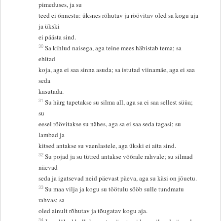
pimeduses, ja su
teed ei õnnestu: üksnes rõhutav ja röövitav oled sa kogu aja
ja ükski
ei päästa sind.
30
Sa kihlud naisega, aga teine mees häbistab tema; sa
ehitad
koja, aga ei saa sinna asuda; sa istutad viinamäe, aga ei saa
seda
kasutada.
31
Su härg tapetakse su silma all, aga sa ei saa sellest süüa;
su
eesel röövitakse su nähes, aga sa ei saa seda tagasi; su
lambad ja
kitsed antakse su vaenlastele, aga ükski ei aita sind.
32
Su pojad ja su tütred antakse võõrale rahvale; su silmad
näevad
seda ja igatsevad neid päevast päeva, aga su käsi on jõuetu.
33
Su maa vilja ja kogu su töötulu sööb sulle tundmatu
rahvas; sa
oled ainult rõhutav ja tõugatav kogu aja.
34