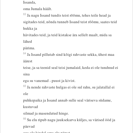
Issanda,
oma Jumala häält.
63
Ja nagu Issand tundis teist rõõmu, tehes teile head ja
sigitades teid, nõnda tunneb Issand teist rõõmu, saates teid
hukka ja
hävitades teid, ja teid kistakse ära sellelt maalt, mida sa
lähed
pärima.
64
Ja Issand pillutab sind kõigi rahvaste sekka, ühest maa
äärest
teise, ja sa teenid seal teisi jumalaid, keda ei ole tundnud ei
sina
ega su vanemad - puust ja kivist.
65
Ja nende rahvaste hulgas ei ole sul rahu, su jalatallal ei
ole
puhkepaika ja Issand annab sulle seal väriseva südame,
kustuvad
silmad ja masendatud hinge.
66
Su elu ripub nagu juuksekarva küljes, sa värised ööd ja
päevad
ega ole kindel oma elu pärast.