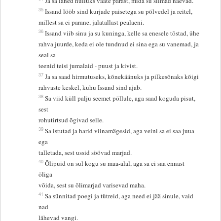
Ja sa lähed hulluks vaate pärast, mida su silmad näevad.
35
Issand lööb sind kurjade paisetega su põlvedel ja reitel,
millest sa ei parane, jalatallast pealaeni.
36
Issand viib sinu ja su kuninga, kelle sa enesele tõstad, ühe
rahva juurde, keda ei ole tundnud ei sina ega su vanemad, ja
seal sa
teenid teisi jumalaid - puust ja kivist.
37
Ja sa saad hirmutuseks, kõnekäänuks ja pilkesõnaks kõigi
rahvaste keskel, kuhu Issand sind ajab.
38
Sa viid küll palju seemet põllule, aga saad koguda pisut,
sest
rohutirtsud õgivad selle.
39
Sa istutad ja harid viinamägesid, aga veini sa ei saa juua
ega
talletada, sest ussid söövad marjad.
40
Õlipuid on sul kogu su maa-alal, aga sa ei saa ennast
õliga
võida, sest su õlimarjad varisevad maha.
41
Sa sünnitad poegi ja tütreid, aga need ei jää sinule, vaid
nad
lähevad vangi.