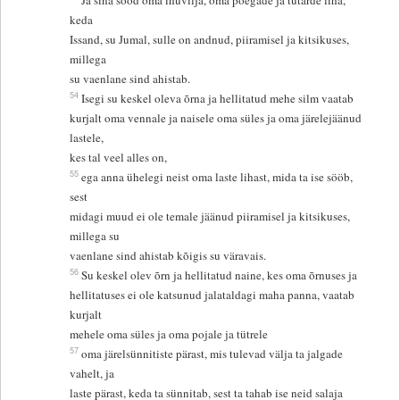
keda
Issand, su Jumal, sulle on andnud, piiramisel ja kitsikuses,
millega
su vaenlane sind ahistab.
54
Isegi su keskel oleva õrna ja hellitatud mehe silm vaatab
kurjalt oma vennale ja naisele oma süles ja oma järelejäänud
lastele,
kes tal veel alles on,
55
ega anna ühelegi neist oma laste lihast, mida ta ise sööb,
sest
midagi muud ei ole temale jäänud piiramisel ja kitsikuses,
millega su
vaenlane sind ahistab kõigis su väravais.
56
Su keskel olev õrn ja hellitatud naine, kes oma õrnuses ja
hellitatuses ei ole katsunud jalataldagi maha panna, vaatab
kurjalt
mehele oma süles ja oma pojale ja tütrele
57
oma järelsünnitiste pärast, mis tulevad välja ta jalgade
vahelt, ja
laste pärast, keda ta sünnitab, sest ta tahab ise neid salaja