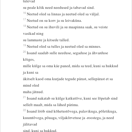
tulevad
su peale kõik need needused ja tabavad sind.
16
Neetud oled sa linnas ja neetud oled sa väljal.
17
Neetud on su korv ja su leivaküna.
18
Neetud on su ihuvili ja su maapinna saak, su veiste
vasikad ning
su lammaste ja kitsede talled.
19
Neetud oled sa tulles ja neetud oled sa minnes.
20
Issand saadab sulle needuse, segaduse ja ähvarduse
kõiges,
mille külge sa oma käe paned, mida sa teed, kuni sa hukkud
ja kuni sa
äkitselt kaod oma kurjade tegude pärast, sellepärast et sa
mind oled
maha jätnud.
21
Issand nakatab su külge katkutõve, kuni see lõpetab sind
sellelt maalt, mida sa lähed pärima.
22
Issand lööb sind kõhetustõvega, palavikuga, põletikuga,
kuumtõvega, põuaga, viljakõrvetuse ja -roostega, ja need
jälitavad
sind, kuni sa hukkud.