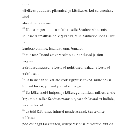
süüa
täielikus puuduses piiramisel ja kitsikuses, kui su vaenlane
sind
ahistab su väravais.
58
Kui sa ei pea hoolsasti kõiki selle Seaduse sõnu, mis
sellesse raamatusse on kirjutatud, et sa kardaksid seda aulist
ja
kardetavat nime, Issandat, oma Jumalat,
59
siis teeb Issand erakordseks sinu nuhtlused ja sinu
järglaste
nuhtlused, suured ja kestvad nuhtlused, pahad ja kestvad
nuhtlused.
60
Ja ta saadab su kallale kõik Egiptuse tõved, mille ees sa
tunned hirmu, ja need jäävad su külge.
61
Ka kõiki muid haigusi ja kõiksugu nuhtlusi, millest ei ole
kirjutatud selles Seaduse raamatus, saadab Issand su kallale,
kuni sa hävid.
62
Ja teid jääb pisut inimesi nende asemel, kes te olite
rohkuse
poolest nagu taevatähed, sellepärast et sa ei võtnud kuulda