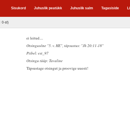
Sisukord
Juhuslik peatükk
Juhuslik salm
Tagasiside
L
1 0-st)
ei leitud....
Otsingusõne "5. v. HE"
, täpsustus: "Jh 20:11-18"
Piibel: est_97
Otsingu tüüp: Tavaline
Täpsustage otsingut ja proovige uuesti!