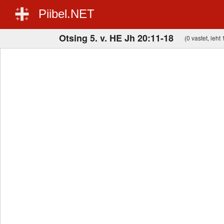
Piibel.NET
Otsing 5. v. HE Jh 20:11-18
(0 vastet, leht 