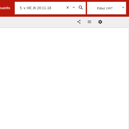
Piibel 1997
isainfo