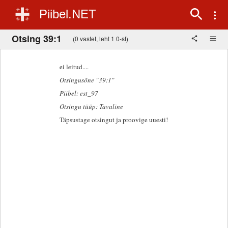
Piibel.NET
Otsing 39:1
(0 vastet, leht 1 0-st)
ei leitud....
Otsingusõne "39:1"
Piibel: est_97
Otsingu tüüp: Tavaline
Täpsustage otsingut ja proovige uuesti!