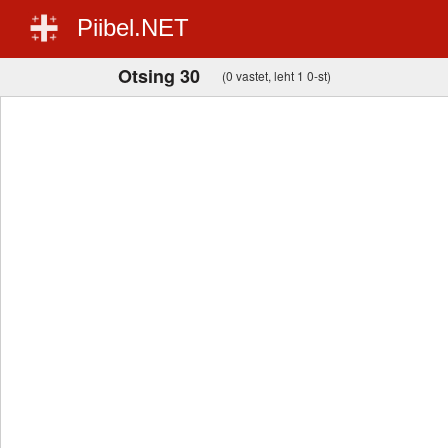
Piibel.NET
Otsing 30
(0 vastet, leht 1 0-st)