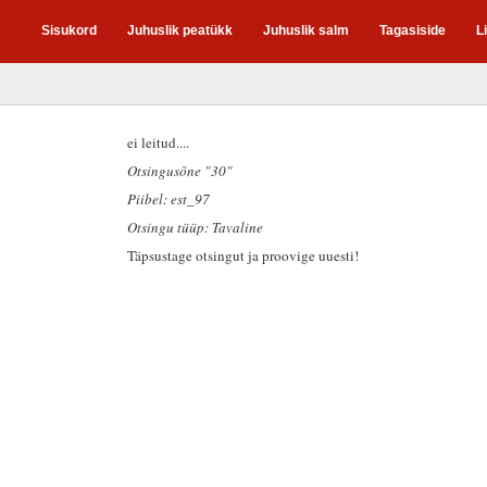
Sisukord
Juhuslik peatükk
Juhuslik salm
Tagasiside
L
ei leitud....
Otsingusõne "30"
Piibel: est_97
Otsingu tüüp: Tavaline
Täpsustage otsingut ja proovige uuesti!