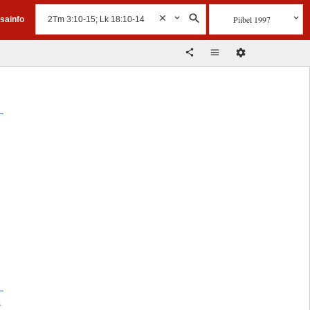
Piibel 1997
isainfo
s