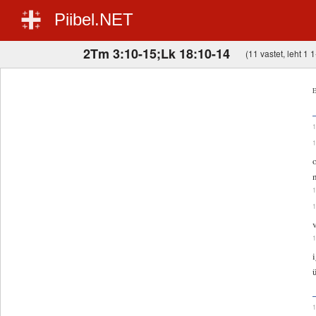
Piibel.NET
2Tm 3:10-15;Lk 18:10-14
(11 vastet, leht 1 1
E