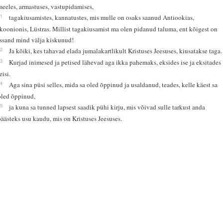
meeles, armastuses, vastupidamises,
11
tagakiusamistes, kannatustes, mis mulle on osaks saanud Antiookias,
Ikoonionis, Lüstras. Millist tagakiusamist ma olen pidanud taluma, ent kõigest on
Issand mind välja kiskunud!
12
Ja kõiki, kes tahavad elada jumalakartlikult Kristuses Jeesuses, kiusatakse taga.
13
Kurjad inimesed ja petised lähevad aga ikka pahemaks, eksides ise ja eksitades
eisi.
14
Aga sina püsi selles, mida sa oled õppinud ja usaldanud, teades, kelle käest sa
oled õppinud,
15
ja kuna sa tunned lapsest saadik pühi kirju, mis võivad sulle tarkust anda
päästeks usu kaudu, mis on Kristuses Jeesuses.