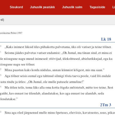
Sisukord
Juhuslik peatükk
Juhuslik salm
Tagasiside
L
-st)
estikeelne Piibel 1997
Lk 18
10
„Kaks inimest läksid üles pühakotta palvetama, üks oli variser ja teine tölner.
11
Seisma jäädes palvetas variser endamisi: „Oh Jumal, ma tänan sind, et mina ei
ole niisugune nagu muud inimesed: röövijad, ülekohtused, abielurikkujad, ega ka
niisugune nagu see tölner.
12
Mina paastun kaks korda nädalas, annan kümnist kõigest, mis ma saan.”
13
Aga tölner seisis eemal ega tahtnud silmigi tõsta taeva poole, vaid lõi endale
vastu rindu ja ütles: „Oh Jumal, ole mulle patusele armuline!”
14
Ma ütlen teile, tema läks alla oma kotta õigeks mõistetult, mitte too teine. Sest
igaüht, kes ennast ise ülendab, alandatakse, kes aga ennast ise alandab, seda
ülendatakse.”
2Tm 3
10
Sina aga oled järgnenud mulle minu õpetuses, eluviisis, kavatsustes, usus, pika