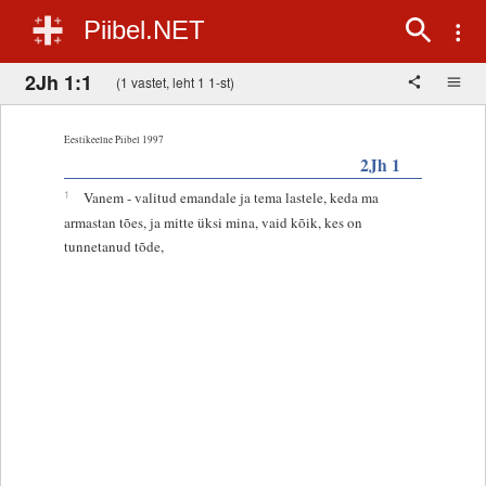
Piibel.NET
2Jh 1:1
(1 vastet, leht 1 1-st)
Eestikeelne Piibel 1997
2Jh 1
1
Vanem - valitud emandale ja tema lastele, keda ma
armastan tões, ja mitte üksi mina, vaid kõik, kes on
tunnetanud tõde,