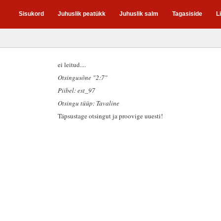
Sisukord
Juhuslik peatükk
Juhuslik salm
Tagasiside
L
ei leitud....
Otsingusõne "2:7"
Piibel: est_97
Otsingu tüüp: Tavaline
Täpsustage otsingut ja proovige uuesti!