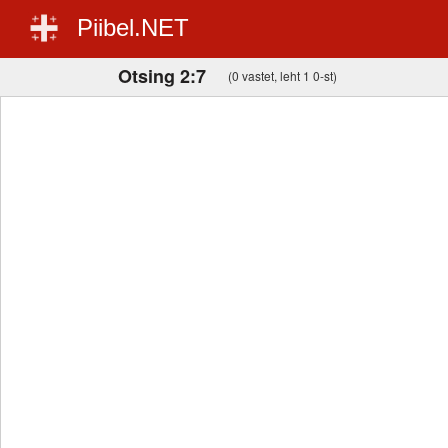
Piibel.NET
Otsing 2:7
(0 vastet, leht 1 0-st)