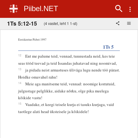
Piibel.NET
1Ts 5:12-15
(4 vastet, leht 1 1-st)
Eestikeelne Piibel 1997
1Ts 5
12
Ent me palume teid, vennad, tunnustada neid, kes teie
seas tööd teevad ja teid Issandas juhatavad ning noomivad,
13
ja pidada neist armastuses üliväga lugu nende töö pärast.
Hoidke omavahel rahu!
14
Meie aga manitseme teid, vennad: noomige korratuid,
julgustage pelglikke, aidake nõrku, olge pika meelega
kõikide vastu!
15
Vaadake, et keegi teisele kurja ei tasuks kurjaga, vaid
taotlege alati head üksteisele ja kõikidele!