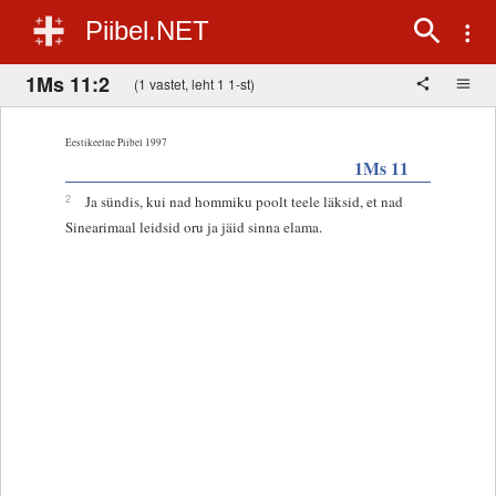
Piibel.NET
1Ms 11:2
(1 vastet, leht 1 1-st)
Eestikeelne Piibel 1997
1Ms 11
2
Ja sündis, kui nad hommiku poolt teele läksid, et nad
Sinearimaal leidsid oru ja jäid sinna elama.