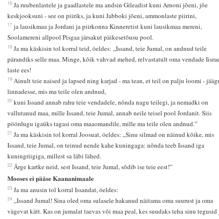
16
Ja ruubenlastele ja gaadlastele ma andsin Gileadist kuni Arnoni jõeni, jõe
keskjooksuni - see on piiriks, ja kuni Jabboki jõeni, ammonlaste piirini,
17
ja lausikmaa ja Jordani ja piirkonna Kinneretist kuni lausikmaa mereni,
Soolamereni allpool Pisgaa järsakut päikesetõusu pool.
18
Ja ma käskisin tol korral teid, öeldes: „Issand, teie Jumal, on andnud teile
pärandiks selle maa. Minge, kõik vahvad mehed, relvastatult oma vendade Iisrae
laste ees!
19
Ainult teie naised ja lapsed ning karjad - ma tean, et teil on palju loomi - jääg
linnadesse, mis ma teile olen andnud,
20
kuni Issand annab rahu teie vendadele, nõnda nagu teilegi, ja nemadki on
vallutanud maa, mille Issand, teie Jumal, annab neile teisel pool Jordanit. Siis
pöördugu igaüks tagasi oma maaomandile, mille ma teile olen andnud.”
21
Ja ma käskisin tol korral Joosuat, öeldes: „Sinu silmad on näinud kõike, mis
Issand, teie Jumal, on teinud nende kahe kuningaga: nõnda teeb Issand iga
kuningriigiga, millest sa läbi lähed.
22
Ärge kartke neid, sest Issand, teie Jumal, sõdib ise teie eest!”
Mooses ei pääse Kaananimaale
23
Ja ma anusin tol korral Issandat, öeldes:
24
„Issand Jumal! Sina oled oma sulasele hakanud näitama oma suurust ja oma
vägevat kätt. Kas on jumalat taevas või maa peal, kes suudaks teha sinu tegusid 