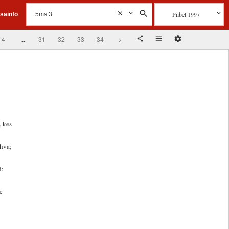
Piibel 1997
isainfo
4
...
31
32
33
34
>
, kes
ahva;
d:
e