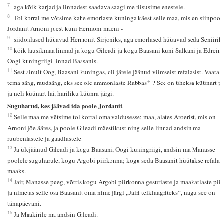
7
aga kõik karjad ja linnadest saadava saagi me riisusime enestele.
8
Tol korral me võtsime kahe emorlaste kuninga käest selle maa, mis on siinpoo
Jordanit Arnoni jõest kuni Hermoni mäeni -
9
siidonlased hüüavad Hermonit Sirjoniks, aga emorlased hüüavad seda Seniirik
10
kõik lausikmaa linnad ja kogu Gileadi ja kogu Baasani kuni Salkani ja Edrein
Oogi kuningriigi linnad Baasanis.
11
Sest ainult Oog, Baasani kuningas, oli järele jäänud viimseist refalasist. Vaata
+
tema säng, raudsäng, eks see ole ammonlaste Rabbas
? See on üheksa küünart 
ja neli küünart lai, hariliku küünra järgi.
Suguharud, kes jäävad ida poole Jordanit
12
Selle maa me võtsime tol korral oma valdusesse; maa, alates Aroerist, mis on
Arnoni jõe ääres, ja poole Gileadi mäestikust ning selle linnad andsin ma
ruubenlastele ja gaadlastele.
13
Ja ülejäänud Gileadi ja kogu Baasani, Oogi kuningriigi, andsin ma Manasse
poolele suguharule, kogu Argobi piirkonna; kogu seda Baasanit hüütakse refala
maaks.
14
Jair, Manasse poeg, võttis kogu Argobi piirkonna gesurlaste ja maakatlaste pii
ja nimetas selle osa Baasanit oma nime järgi „Jairi telklaagriteks”, nagu see on
tänapäevani.
15
Ja Maakirile ma andsin Gileadi.