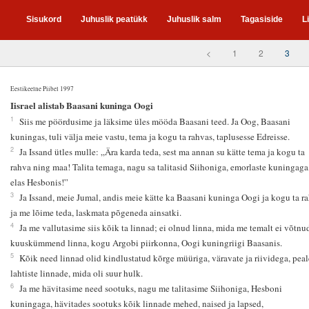
Sisukord
Juhuslik peatükk
Juhuslik salm
Tagasiside
L
<
1
2
3
Eestikeelne Piibel 1997
3
Iisrael alistab Baasani kuninga Oogi
1
Siis me pöördusime ja läksime üles mööda Baasani teed. Ja Oog, Baasani
kuningas, tuli välja meie vastu, tema ja kogu ta rahvas, taplusesse Edreisse.
2
Ja Issand ütles mulle: „Ära karda teda, sest ma annan su kätte tema ja kogu ta
rahva ning maa! Talita temaga, nagu sa talitasid Siihoniga, emorlaste kuningaga
elas Hesbonis!”
3
Ja Issand, meie Jumal, andis meie kätte ka Baasani kuninga Oogi ja kogu ta r
ja me lõime teda, laskmata põgeneda ainsatki.
4
Ja me vallutasime siis kõik ta linnad; ei olnud linna, mida me temalt ei võtnu
kuuskümmend linna, kogu Argobi piirkonna, Oogi kuningriigi Baasanis.
5
Kõik need linnad olid kindlustatud kõrge müüriga, väravate ja riividega, peal
lahtiste linnade, mida oli suur hulk.
6
Ja me hävitasime need sootuks, nagu me talitasime Siihoniga, Hesboni
kuningaga, hävitades sootuks kõik linnade mehed, naised ja lapsed,