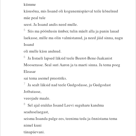
kümme
käsusõna, mis Issand oli kogunemispäeval teile kõnelnud
mäe peal tule
seest. Ja Issand andis need mulle.
5
Siis ma pöördusin ümber, tulin mäelt alla ja panin lauad
laekasse, mille ma olin valmistanud, ja need jäid sinna, nagu
Issand
oli mulle käsu andnud.
6
Ja Iisraeli lapsed läksid teele Beerot-Bene-Jaakanist
Mooserasse. Seal suri Aaron ja ta maeti sinna. Ja tema poeg
Eleasar
sai tema asemel preestriks.
7
Ja sealt läksid nad teele Gudgodasse, ja Gudgodast
Jotbatasse,
veeojade maale.
8
Sel ajal eraldas Issand Leevi suguharu kandma
seaduselaegast,
seisma Issanda palge ees, teenima teda ja õnnistama tema
nimel kuni
tänapäevani.