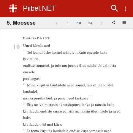
Piibel.NET
5. Moosese
<
1
10
34
>
Eestikeelne Piibel 1997
10
Uued käsulauad
1
Tol korral ütles Issand minule: „Raiu enesele kaks
kivilauda,
endiste sarnased, ja tule mu juurde üles mäele! Ja valmista
enesele
puulaegas!
2
Mina kirjutan laudadele need sõnad, mis olid endistel
laudadel,
mis sa puruks lõid, ja pane need laekasse!”
3
Siis ma valmistasin akaatsiapuust laeka ja raiusin kaks
kivilauda, endiste sarnased; siis ma läksin üles mäele ja need
kaks
kivilauda olid mul käes.
4
Ja tema kirjutas laudadele endise kirja sarnaselt need