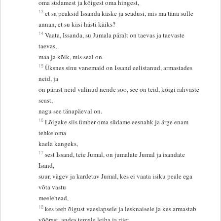
oma südamest ja kõigest oma hingest,
13
et sa peaksid Issanda käske ja seadusi, mis ma täna sulle
annan, et su käsi hästi käiks?
14
Vaata, Issanda, su Jumala päralt on taevas ja taevaste
taevas,
maa ja kõik, mis seal on.
15
Üksnes sinu vanemaid on Issand eelistanud, armastades
neid, ja
on pärast neid valinud nende soo, see on teid, kõigi rahvaste
seast,
nagu see tänapäeval on.
16
Lõigake siis ümber oma südame eesnahk ja ärge enam
tehke oma
kaela kangeks,
17
sest Issand, teie Jumal, on jumalate Jumal ja isandate
Isand,
suur, vägev ja kardetav Jumal, kes ei vaata isiku peale ega
võta vastu
meelehead,
18
kes teeb õigust vaeslapsele ja lesknaisele ja kes armastab
võõrast, andes temale leiba ja riiet.