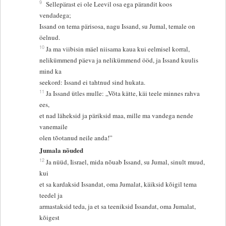
9
Sellepärast ei ole Leevil osa ega pärandit koos
vendadega;
Issand on tema pärisosa, nagu Issand, su Jumal, temale on
öelnud.
10
Ja ma viibisin mäel niisama kaua kui eelmisel korral,
nelikümmend päeva ja nelikümmend ööd, ja Issand kuulis
mind ka
seekord: Issand ei tahtnud sind hukata.
11
Ja Issand ütles mulle: „Võta kätte, käi teele minnes rahva
ees,
et nad läheksid ja päriksid maa, mille ma vandega nende
vanemaile
olen tõotanud neile anda!”
Jumala nõuded
12
Ja nüüd, Iisrael, mida nõuab Issand, su Jumal, sinult muud,
kui
et sa kardaksid Issandat, oma Jumalat, käiksid kõigil tema
teedel ja
armastaksid teda, ja et sa teeniksid Issandat, oma Jumalat,
kõigest