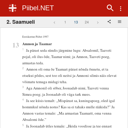
Piibel.NET
2. Saamueli
<
1
13
24
>
Eestikeelne Piibel 1997
13
Amnon ja Taamar
1
Ja pärast seda sündis järgmine lugu: Absalomil, Taaveti
pojal, oli ilus õde, Taamar nimi; ja Amnon, Taaveti poeg,
armastas teda.
2
Amnon oli oma õe Taamari pärast nõnda õnnetu, et ta
otsekui põdes, sest too oli neitsi ja Amnoni silmis näis olevat
võimatu temaga midagi teha.
3
Aga Amnonil oli sõber, Joonadab nimi, Taaveti venna
Simea poeg; ja Joonadab oli väga tark mees.
4
Ja see küsis temalt: „Mispärast sa, kuningapoeg, oled igal
hommikul nõnda norus? Kas sa ei tahaks mulle rääkida?” Ja
Amnon vastas temale: „Ma armastan Taamarit, oma venna
Absalomi õde.”
5
Ja Joonadab ütles temale: „Heida voodisse ja tee ennast