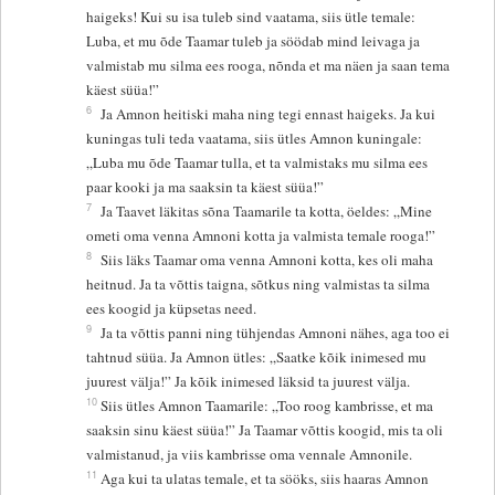
haigeks! Kui su isa tuleb sind vaatama, siis ütle temale:
Luba, et mu õde Taamar tuleb ja söödab mind leivaga ja
valmistab mu silma ees rooga, nõnda et ma näen ja saan tema
käest süüa!”
6
Ja Amnon heitiski maha ning tegi ennast haigeks. Ja kui
kuningas tuli teda vaatama, siis ütles Amnon kuningale:
„Luba mu õde Taamar tulla, et ta valmistaks mu silma ees
paar kooki ja ma saaksin ta käest süüa!”
7
Ja Taavet läkitas sõna Taamarile ta kotta, öeldes: „Mine
ometi oma venna Amnoni kotta ja valmista temale rooga!”
8
Siis läks Taamar oma venna Amnoni kotta, kes oli maha
heitnud. Ja ta võttis taigna, sõtkus ning valmistas ta silma
ees koogid ja küpsetas need.
9
Ja ta võttis panni ning tühjendas Amnoni nähes, aga too ei
tahtnud süüa. Ja Amnon ütles: „Saatke kõik inimesed mu
juurest välja!” Ja kõik inimesed läksid ta juurest välja.
10
Siis ütles Amnon Taamarile: „Too roog kambrisse, et ma
saaksin sinu käest süüa!” Ja Taamar võttis koogid, mis ta oli
valmistanud, ja viis kambrisse oma vennale Amnonile.
11
Aga kui ta ulatas temale, et ta sööks, siis haaras Amnon