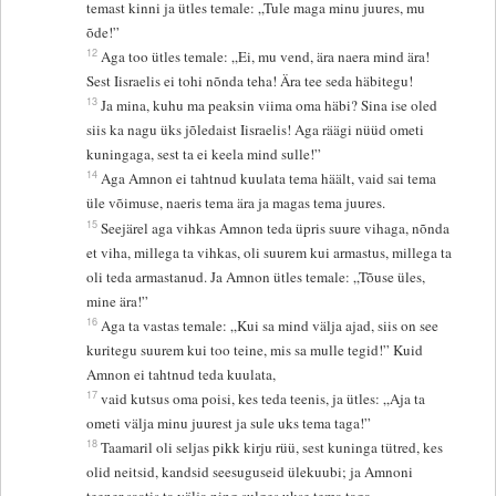
temast kinni ja ütles temale: „Tule maga minu juures, mu
õde!”
12
Aga too ütles temale: „Ei, mu vend, ära naera mind ära!
Sest Iisraelis ei tohi nõnda teha! Ära tee seda häbitegu!
13
Ja mina, kuhu ma peaksin viima oma häbi? Sina ise oled
siis ka nagu üks jõledaist Iisraelis! Aga räägi nüüd ometi
kuningaga, sest ta ei keela mind sulle!”
14
Aga Amnon ei tahtnud kuulata tema häält, vaid sai tema
üle võimuse, naeris tema ära ja magas tema juures.
15
Seejärel aga vihkas Amnon teda üpris suure vihaga, nõnda
et viha, millega ta vihkas, oli suurem kui armastus, millega ta
oli teda armastanud. Ja Amnon ütles temale: „Tõuse üles,
mine ära!”
16
Aga ta vastas temale: „Kui sa mind välja ajad, siis on see
kuritegu suurem kui too teine, mis sa mulle tegid!” Kuid
Amnon ei tahtnud teda kuulata,
17
vaid kutsus oma poisi, kes teda teenis, ja ütles: „Aja ta
ometi välja minu juurest ja sule uks tema taga!”
18
Taamaril oli seljas pikk kirju rüü, sest kuninga tütred, kes
olid neitsid, kandsid seesuguseid ülekuubi; ja Amnoni