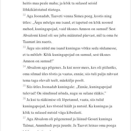
heitis maa peale maha; ja kõik ta sulased seisid
lõhkikäristatud riietega.
32
Aga Joonadab, Taaveti venna Simea poeg, kostis ning
ütles: „Ärgu mõelgu mu isand, et tapetud on kõik noored
mehed, kuningapojad, vaid üksnes Amnon on surnud! Sest
Absalomi käsul oli see juba määratud päevast, mil ta oma õe
Taamari ära naeris.
33
Ärgu siis nüüd mu isand kuningas võtku seda südamesse,
et ta mõtleb: Kõik kuningapojad on surnud, sest üksnes
Amnon on surnud!”
34
Absalom aga põgenes. Ja kui noor mees, kes oli piiluriks,
oma silmad üles tõstis ja vaatas, ennäe, siis tuli palju rahvast
tema taga olevalt teelt, mäekülje poolt.
35
Siis ütles Joonadab kuningale: „Ennäe, kuningapojad
tulevad! On sündinud nõnda, nagu su sulane rääkis.”
36
Ja kui ta rääkimise oli lõpetanud, vaata, siis tulid
kuningapojad, kes tõstsid häält ja nutsid. Ka kuningas ja
kõik ta sulased nutsid väga kibedasti.
37
Aga Absalom oli põgenenud ja läinud Gesuri kuninga
Talmai, Ammihudi poja juurde. Ja Taavet leinas oma poega