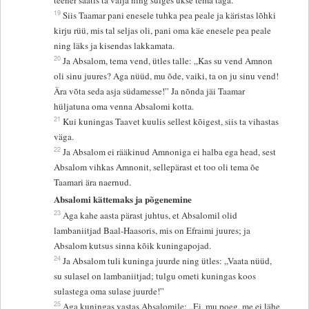
teener saatis ta välja ning sulges ukse tema taga.
19
Siis Taamar pani enesele tuhka pea peale ja käristas lõhki
kirju rüü, mis tal seljas oli, pani oma käe enesele pea peale
ning läks ja kisendas lakkamata.
20
Ja Absalom, tema vend, ütles talle: „Kas su vend Amnon
oli sinu juures? Aga nüüd, mu õde, vaiki, ta on ju sinu vend!
Ära võta seda asja südamesse!” Ja nõnda jäi Taamar
hüljatuna oma venna Absalomi kotta.
21
Kui kuningas Taavet kuulis sellest kõigest, siis ta vihastas
väga.
22
Ja Absalom ei rääkinud Amnoniga ei halba ega head, sest
Absalom vihkas Amnonit, sellepärast et too oli tema õe
Taamari ära naernud.
Absalomi kättemaks ja põgenemine
23
Aga kahe aasta pärast juhtus, et Absalomil olid
lambaniitjad Baal-Haasoris, mis on Efraimi juures; ja
Absalom kutsus sinna kõik kuningapojad.
24
Ja Absalom tuli kuninga juurde ning ütles: „Vaata nüüd,
su sulasel on lambaniitjad; tulgu ometi kuningas koos
sulastega oma sulase juurde!”
25
Aga kuningas vastas Absalomile: „Ei, mu poeg, me ei lähe