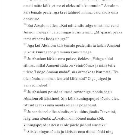
ometi mitte kõik, et me ei oleks sulle koormaks.” Absalom
käis temale peale, aga ta ei tahtnud minna, vaid andis oma
õnnistuse.
26
Ent Absalom ütles: „Kui mitte, siis tulgu ometi mu vend
Amnon meiega!” Ja kuningas küsis temalt: „Mispärast peaks
tema minema koos sinuga?”
27
Aga kui Absalom käis temale peale, siis ta laskis Amnoni
ja kõik kuningapojad minna koos temaga.
28
Ja Absalom käskis oma poisse, öeldes: „Pidage nüüd
silmas, millal Amnoni süda on veinirõõmus ja mina teile
ütlen: 'Lööge Amnon maha!', siis surmake ta kartmata! Eks
ole nõnda, et mina olen teid käskinud? Olge julged ja
vahvad mehed!”
29
Ja Absalomi poisid talitasid Amnoniga, nõnda nagu
Absalom oli käskinud. Siis kõik kuningapojad tõusid üles,
istusid igaüks oma muula selga ja põgenesid.
30
Ja nende teel olles sündis, et kuuldus jõudis Taavetini,
räägituna nõnda: „Absalom on löönud maha kõik
kuningapojad ja neist ei ole järele jäänud ainsatki.”
31
Siis kuningas tõusis ja käristas oma riided lõhki ning