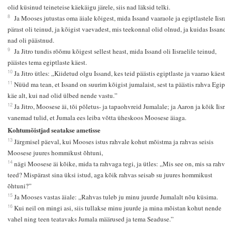
olid küsinud teineteise käekäigu järele, siis nad läksid telki.
8
Ja Mooses jutustas oma äiale kõigest, mida Issand vaaraole ja egiptlastele Iisr
pärast oli teinud, ja kõigist vaevadest, mis teekonnal olid olnud, ja kuidas Issan
nad oli päästnud.
9
Ja Jitro tundis rõõmu kõigest sellest heast, mida Issand oli Iisraelile teinud,
päästes tema egiptlaste käest.
10
Ja Jitro ütles: „Kiidetud olgu Issand, kes teid päästis egiptlaste ja vaarao käest
11
Nüüd ma tean, et Issand on suurim kõigist jumalaist, sest ta päästis rahva Egi
käe alt, kui nad olid ülbed nende vastu.”
12
Ja Jitro, Moosese äi, tõi põletus- ja tapaohvreid Jumalale; ja Aaron ja kõik Iisr
vanemad tulid, et Jumala ees leiba võtta üheskoos Moosese äiaga.
Kohtumõistjad seatakse ametisse
13
Järgmisel päeval, kui Mooses istus rahvale kohut mõistma ja rahvas seisis
Moosese juures hommikust õhtuni,
14
nägi Moosese äi kõike, mida ta rahvaga tegi, ja ütles: „Mis see on, mis sa rah
teed? Mispärast sina üksi istud, aga kõik rahvas seisab su juures hommikust
õhtuni?”
15
Ja Mooses vastas äiale: „Rahvas tuleb ju minu juurde Jumalalt nõu küsima.
16
Kui neil on mingi asi, siis tullakse minu juurde ja mina mõistan kohut nende
vahel ning teen teatavaks Jumala määrused ja tema Seaduse.”