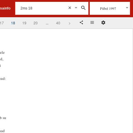
Piibel 1997
isainfo
17
18
19
20
...
40
>
ele
ud,
i
nud:
b su
nad