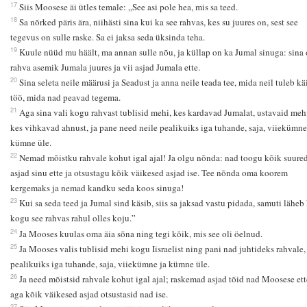
17
Siis Moosese äi ütles temale: „See asi pole hea, mis sa teed.
18
Sa nõrked päris ära, niihästi sina kui ka see rahvas, kes su juures on, sest see
tegevus on sulle raske. Sa ei jaksa seda üksinda teha.
19
Kuule nüüd mu häält, ma annan sulle nõu, ja küllap on ka Jumal sinuga: sina 
rahva asemik Jumala juures ja vii asjad Jumala ette.
20
Sina seleta neile määrusi ja Seadust ja anna neile teada tee, mida neil tuleb käi
töö, mida nad peavad tegema.
21
Aga sina vali kogu rahvast tublisid mehi, kes kardavad Jumalat, ustavaid meh
kes vihkavad ahnust, ja pane need neile pealikuiks iga tuhande, saja, viiekümne
kümne üle.
22
Nemad mõistku rahvale kohut igal ajal! Ja olgu nõnda: nad toogu kõik suure
asjad sinu ette ja otsustagu kõik väikesed asjad ise. Tee nõnda oma koorem
kergemaks ja nemad kandku seda koos sinuga!
23
Kui sa seda teed ja Jumal sind käsib, siis sa jaksad vastu pidada, samuti läheb
kogu see rahvas rahul olles koju.”
24
Ja Mooses kuulas oma äia sõna ning tegi kõik, mis see oli öelnud.
25
Ja Mooses valis tublisid mehi kogu Iisraelist ning pani nad juhtideks rahvale,
pealikuiks iga tuhande, saja, viiekümne ja kümne üle.
26
Ja need mõistsid rahvale kohut igal ajal; raskemad asjad tõid nad Moosese ett
aga kõik väikesed asjad otsustasid nad ise.
27