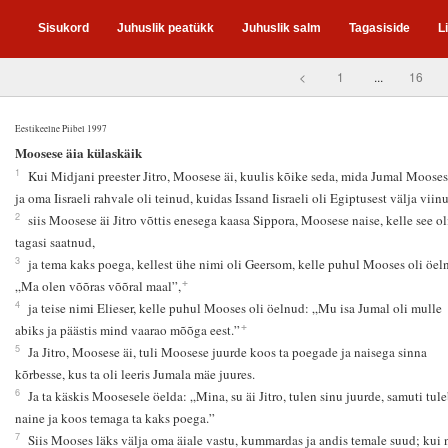
Sisukord
Juhuslik peatükk
Juhuslik salm
Tagasiside
L
<
1
...
16
Eestikeelne Piibel 1997
8
Moosese äia külaskäik
1
Kui Midjani preester Jitro, Moosese äi, kuulis kõike seda, mida Jumal Mooses
ja oma Iisraeli rahvale oli teinud, kuidas Issand Iisraeli oli Egiptusest välja viin
2
siis Moosese äi Jitro võttis enesega kaasa Sippora, Moosese naise, kelle see ol
tagasi saatnud,
3
ja tema kaks poega, kellest ühe nimi oli Geersom, kelle puhul Mooses oli öel
+
„Ma olen võõras võõral maal”,
4
ja teise nimi Elieser, kelle puhul Mooses oli öelnud: „Mu isa Jumal oli mulle
+
abiks ja päästis mind vaarao mõõga eest.”
5
Ja Jitro, Moosese äi, tuli Moosese juurde koos ta poegade ja naisega sinna
kõrbesse, kus ta oli leeris Jumala mäe juures.
6
Ja ta käskis Moosesele öelda: „Mina, su äi Jitro, tulen sinu juurde, samuti tule
naine ja koos temaga ta kaks poega.”
7
Siis Mooses läks välja oma äiale vastu, kummardas ja andis temale suud; kui 