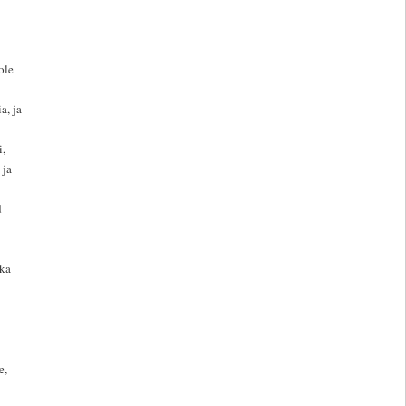
ole
a, ja
i,
 ja
d
 ka
e,