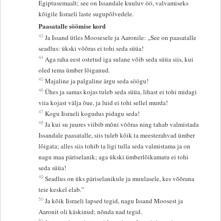
Egiptusemaalt; see on Issandale kuuluv öö, valvamiseks
kõigile Iisraeli laste sugupõlvedele.
Paasatalle söömise kord
43
Ja Issand ütles Moosesele ja Aaronile: „See on paasatalle
seadlus: ükski võõras ei tohi seda süüa!
44
Aga raha eest ostetud iga sulane võib seda süüa siis, kui
oled tema ümber lõiganud.
45
Majaline ja palgaline ärgu seda söögu!
46
Ühes ja samas kojas tuleb seda süüa, lihast ei tohi midagi
viia kojast välja õue, ja luid ei tohi sellel murda!
47
Kogu Iisraeli kogudus pidagu seda!
48
Ja kui su juures viibib mõni võõras ning tahab valmistada
Issandale paasatalle, siis tuleb kõik ta meesterahvad ümber
lõigata; alles siis tohib ta ligi tulla seda valmistama ja on
nagu maa päriselanik; aga ükski ümberlõikamatu ei tohi
seda süüa!
49
Seadlus on üks päriselanikule ja muulasele, kes võõrana
teie keskel elab.”
50
Ja kõik Iisraeli lapsed tegid, nagu Issand Moosest ja
Aaronit oli käskinud; nõnda nad tegid.
51