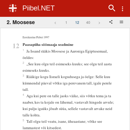
Piibel.NET
2. Moosese
<
1
12
40
>
Eestikeelne Piibel 1997
12
Paasapüha söömaaja seadmine
1
Ja Issand rääkis Moosese ja Aaroniga Egiptusemaal,
öeldes:
2
„See kuu olgu teil esimeseks kuuks; see olgu teil aasta
esimeseks kuuks.
3
Rääkige kogu Iisraeli kogudusega ja öelge: Selle kuu
kümnendal päeval võtku iga perevanem tall, igale perele
tall.
4
Aga kui pere on talle jaoks väike, siis võtku tema ja ta
naaber, kes ta kojale on lähemal, vastavalt hingede arvule;
kui palju igaüks jõuab süüa, sellele vastavalt arvake neid
talle kohta.
5
Tall olgu teil veatu, isane, üheaastane; võtke see
lammastest või kitsedest.