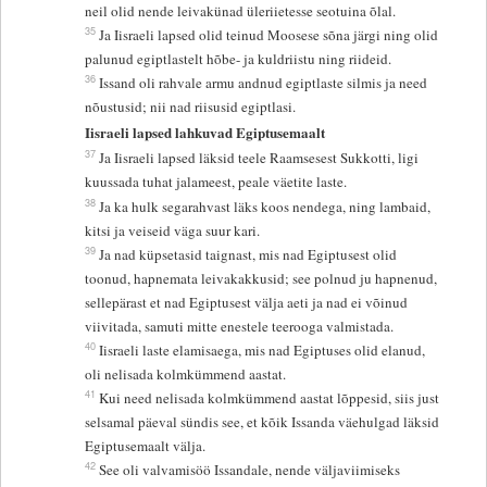
neil olid nende leivakünad üleriietesse seotuina õlal.
35
Ja Iisraeli lapsed olid teinud Moosese sõna järgi ning olid
palunud egiptlastelt hõbe- ja kuldriistu ning riideid.
36
Issand oli rahvale armu andnud egiptlaste silmis ja need
nõustusid; nii nad riisusid egiptlasi.
Iisraeli lapsed lahkuvad Egiptusemaalt
37
Ja Iisraeli lapsed läksid teele Raamsesest Sukkotti, ligi
kuussada tuhat jalameest, peale väetite laste.
38
Ja ka hulk segarahvast läks koos nendega, ning lambaid,
kitsi ja veiseid väga suur kari.
39
Ja nad küpsetasid taignast, mis nad Egiptusest olid
toonud, hapnemata leivakakkusid; see polnud ju hapnenud,
sellepärast et nad Egiptusest välja aeti ja nad ei võinud
viivitada, samuti mitte enestele teerooga valmistada.
40
Iisraeli laste elamisaega, mis nad Egiptuses olid elanud,
oli nelisada kolmkümmend aastat.
41
Kui need nelisada kolmkümmend aastat lõppesid, siis just
selsamal päeval sündis see, et kõik Issanda väehulgad läksid
Egiptusemaalt välja.
42
See oli valvamisöö Issandale, nende väljaviimiseks