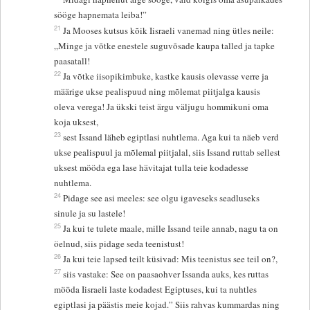
sööge hapnemata leiba!”
21
Ja Mooses kutsus kõik Iisraeli vanemad ning ütles neile:
„Minge ja võtke enestele suguvõsade kaupa talled ja tapke
paasatall!
22
Ja võtke iisopikimbuke, kastke kausis olevasse verre ja
määrige ukse pealispuud ning mõlemat piitjalga kausis
oleva verega! Ja ükski teist ärgu väljugu hommikuni oma
koja uksest,
23
sest Issand läheb egiptlasi nuhtlema. Aga kui ta näeb verd
ukse pealispuul ja mõlemal piitjalal, siis Issand ruttab sellest
uksest mööda ega lase hävitajat tulla teie kodadesse
nuhtlema.
24
Pidage see asi meeles: see olgu igaveseks seadluseks
sinule ja su lastele!
25
Ja kui te tulete maale, mille Issand teile annab, nagu ta on
öelnud, siis pidage seda teenistust!
26
Ja kui teie lapsed teilt küsivad: Mis teenistus see teil on?,
27
siis vastake: See on paasaohver Issanda auks, kes ruttas
mööda Iisraeli laste kodadest Egiptuses, kui ta nuhtles
egiptlasi ja päästis meie kojad.” Siis rahvas kummardas ning