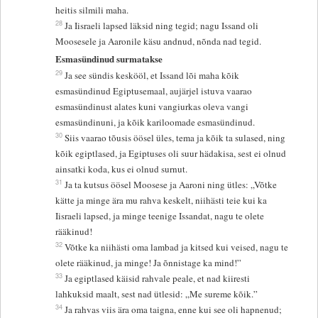
heitis silmili maha.
28
Ja Iisraeli lapsed läksid ning tegid; nagu Issand oli
Moosesele ja Aaronile käsu andnud, nõnda nad tegid.
Esmasündinud surmatakse
29
Ja see sündis keskööl, et Issand lõi maha kõik
esmasündinud Egiptusemaal, aujärjel istuva vaarao
esmasündinust alates kuni vangiurkas oleva vangi
esmasündinuni, ja kõik kariloomade esmasündinud.
30
Siis vaarao tõusis öösel üles, tema ja kõik ta sulased, ning
kõik egiptlased, ja Egiptuses oli suur hädakisa, sest ei olnud
ainsatki koda, kus ei olnud surnut.
31
Ja ta kutsus öösel Moosese ja Aaroni ning ütles: „Võtke
kätte ja minge ära mu rahva keskelt, niihästi teie kui ka
Iisraeli lapsed, ja minge teenige Issandat, nagu te olete
rääkinud!
32
Võtke ka niihästi oma lambad ja kitsed kui veised, nagu te
olete rääkinud, ja minge! Ja õnnistage ka mind!”
33
Ja egiptlased käisid rahvale peale, et nad kiiresti
lahkuksid maalt, sest nad ütlesid: „Me sureme kõik.”
34
Ja rahvas viis ära oma taigna, enne kui see oli hapnenud;