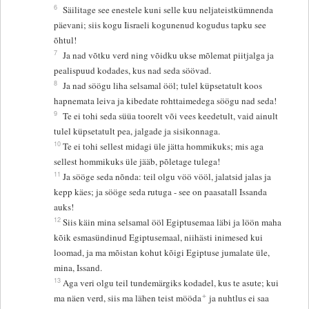
6
Säilitage see enestele kuni selle kuu neljateistkümnenda
päevani; siis kogu Iisraeli kogunenud kogudus tapku see
õhtul!
7
Ja nad võtku verd ning võidku ukse mõlemat piitjalga ja
pealispuud kodades, kus nad seda söövad.
8
Ja nad söögu liha selsamal ööl; tulel küpsetatult koos
hapnemata leiva ja kibedate rohttaimedega söögu nad seda!
9
Te ei tohi seda süüa toorelt või vees keedetult, vaid ainult
tulel küpsetatult pea, jalgade ja sisikonnaga.
10
Te ei tohi sellest midagi üle jätta hommikuks; mis aga
sellest hommikuks üle jääb, põletage tulega!
11
Ja sööge seda nõnda: teil olgu vöö vööl, jalatsid jalas ja
kepp käes; ja sööge seda rutuga - see on paasatall Issanda
auks!
12
Siis käin mina selsamal ööl Egiptusemaa läbi ja löön maha
kõik esmasündinud Egiptusemaal, niihästi inimesed kui
loomad, ja ma mõistan kohut kõigi Egiptuse jumalate üle,
mina, Issand.
13
Aga veri olgu teil tundemärgiks kodadel, kus te asute; kui
+
ma näen verd, siis ma lähen teist mööda
ja nuhtlus ei saa