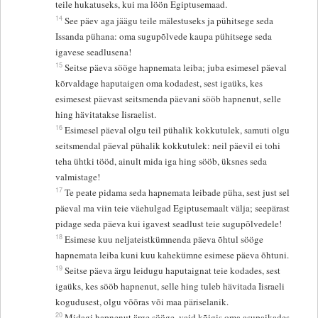
teile hukatuseks, kui ma löön Egiptusemaad.
14
See päev aga jäägu teile mälestuseks ja pühitsege seda
Issanda pühana: oma sugupõlvede kaupa pühitsege seda
igavese seadlusena!
15
Seitse päeva sööge hapnemata leiba; juba esimesel päeval
kõrvaldage haputaigen oma kodadest, sest igaüks, kes
esimesest päevast seitsmenda päevani sööb hapnenut, selle
hing hävitatakse Iisraelist.
16
Esimesel päeval olgu teil pühalik kokkutulek, samuti olgu
seitsmendal päeval pühalik kokkutulek: neil päevil ei tohi
teha ühtki tööd, ainult mida iga hing sööb, üksnes seda
valmistage!
17
Te peate pidama seda hapnemata leibade püha, sest just sel
päeval ma viin teie väehulgad Egiptusemaalt välja; seepärast
pidage seda päeva kui igavest seadlust teie sugupõlvedele!
18
Esimese kuu neljateistkümnenda päeva õhtul sööge
hapnemata leiba kuni kuu kahekümne esimese päeva õhtuni.
19
Seitse päeva ärgu leidugu haputaignat teie kodades, sest
igaüks, kes sööb hapnenut, selle hing tuleb hävitada Iisraeli
kogudusest, olgu võõras või maa päriselanik.
20
Midagi hapnenut ärge sööge, vaid kõigis oma asupaikades