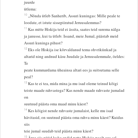
juurde
ütlema:
10
„Nõnda ütleb Sanherib, Assuri kuningas: Mille peale te
loodate, et istute sissepiiratud Jeruusalemmas?
11
Kas mitte Hiskija teid ei ässita, saates teid surema nälga
ja janusse, kui ta ütleb: Issand, meie Jumal, päästab meid
Assuri kuninga pihust?
12
Eks ole Hiskija ise kõrvaldanud tema ohvrikünkad ja
altarid ning andnud käsu Juudale ja Jeruusalemmale, öeldes:
Te
peate kummardama üheainsa altari ees ja suitsutama selle
peal?
13
Kas te ei tea, mida mina ja mu isad oleme teinud kõigi
teiste maade rahvastega? Kas nende maade rahvaste jumalad
on
suutnud päästa oma maad minu käest?
14
Kes kõigist nende rahvaste jumalaist, kelle mu isad
hävitasid, on suutnud päästa oma rahva minu käest? Kuidas
siis
teie jumal suudab teid päästa minu käest?
15
Ärge siis nüüd laske endid petta Hiskija poolt ega sel