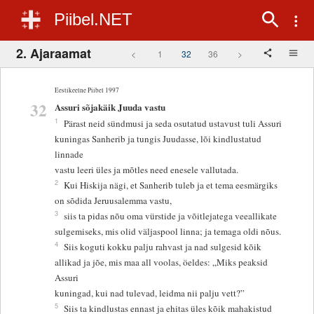
Piibel.NET
2. Ajaraamat
<
1
32
36
>
Eestikeelne Piibel 1997
32
Assuri sõjakäik Juuda vastu
1
Pärast neid sündmusi ja seda osutatud ustavust tuli Assuri
kuningas Sanherib ja tungis Juudasse, lõi kindlustatud
linnade
vastu leeri üles ja mõtles need enesele vallutada.
2
Kui Hiskija nägi, et Sanherib tuleb ja et tema eesmärgiks
on sõdida Jeruusalemma vastu,
3
siis ta pidas nõu oma vürstide ja võitlejatega veeallikate
sulgemiseks, mis olid väljaspool linna; ja temaga oldi nõus.
4
Siis koguti kokku palju rahvast ja nad sulgesid kõik
allikad ja jõe, mis maa all voolas, öeldes: „Miks peaksid
Assuri
kuningad, kui nad tulevad, leidma nii palju vett?”
5
Siis ta kindlustas ennast ja ehitas üles kõik mahakistud