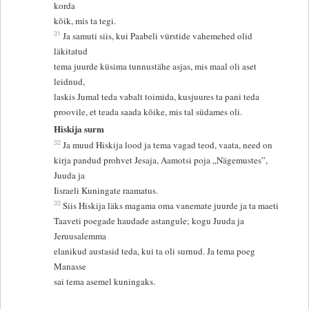
korda
kõik, mis ta tegi.
31
Ja samuti siis, kui Paabeli vürstide vahemehed olid
läkitatud
tema juurde küsima tunnustähe asjas, mis maal oli aset
leidnud,
laskis Jumal teda vabalt toimida, kusjuures ta pani teda
proovile, et teada saada kõike, mis tal südames oli.
Hiskija surm
32
Ja muud Hiskija lood ja tema vagad teod, vaata, need on
kirja pandud prohvet Jesaja, Aamotsi poja „Nägemustes”,
Juuda ja
Iisraeli Kuningate raamatus.
33
Siis Hiskija läks magama oma vanemate juurde ja ta maeti
Taaveti poegade haudade astangule; kogu Juuda ja
Jeruusalemma
elanikud austasid teda, kui ta oli surnud. Ja tema poeg
Manasse
sai tema asemel kuningaks.