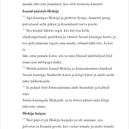
maade rahvaste jumalaist, kes olid inimeste kätetöö.
Issand päästab Hiskija
20
Aga kuningas Hiskija ja prohvet Jesaja, Aamotsi poeg,
palvetasid selle pärast ja kisendasid taeva poole.
21
Siis Issand läkitas ingli, kes hävitas kõik
sõjakangelased, pealikud ja vürstid Assuri kuninga leeris, ja
too pidi minema tagasi oma maale, silmad häbi täis. Ja kui
ta
läks oma jumala kotta, siis ta oma lihased järeltulijad lõid
tema seal mõõgaga maha.
22
Nõnda päästis Issand Hiskija ja Jeruusalemma elanikud
Assuri kuninga Sanheribi käest ja kõigi käest ja andis neile
rahu ümberkaudu.
23
Ja paljud tõid Jeruusalemma ande Issandale ja kalleid
asju
Juuda kuningale Hiskijale; ja ta tõusis pärast seda kõigi
rahvaste silmis.
Hiskija haigus
24
Neil päevil jäi Hiskija haigeks ja oli suremas; siis
palvetas ta Issanda poole, kes vastas temale ja andis temale