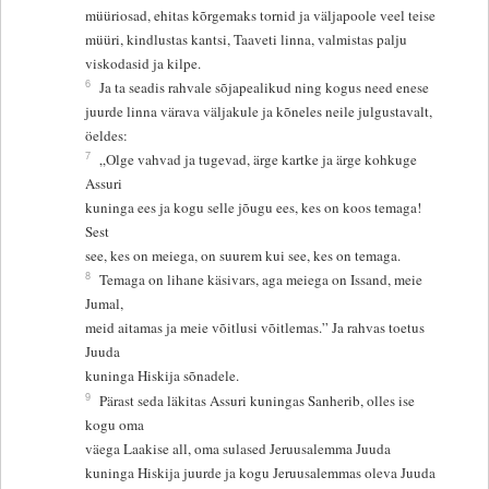
müüriosad, ehitas kõrgemaks tornid ja väljapoole veel teise
müüri, kindlustas kantsi, Taaveti linna, valmistas palju
viskodasid ja kilpe.
6
Ja ta seadis rahvale sõjapealikud ning kogus need enese
juurde linna värava väljakule ja kõneles neile julgustavalt,
öeldes:
7
„Olge vahvad ja tugevad, ärge kartke ja ärge kohkuge
Assuri
kuninga ees ja kogu selle jõugu ees, kes on koos temaga!
Sest
see, kes on meiega, on suurem kui see, kes on temaga.
8
Temaga on lihane käsivars, aga meiega on Issand, meie
Jumal,
meid aitamas ja meie võitlusi võitlemas.” Ja rahvas toetus
Juuda
kuninga Hiskija sõnadele.
9
Pärast seda läkitas Assuri kuningas Sanherib, olles ise
kogu oma
väega Laakise all, oma sulased Jeruusalemma Juuda
kuninga Hiskija juurde ja kogu Jeruusalemmas oleva Juuda