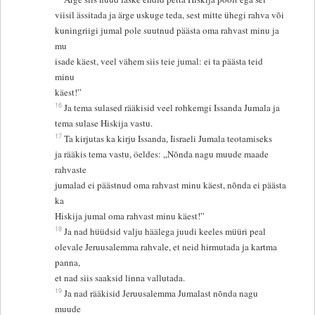
viisil ässitada ja ärge uskuge teda, sest mitte ühegi rahva või
kuningriigi jumal pole suutnud päästa oma rahvast minu ja
mu
isade käest, veel vähem siis teie jumal: ei ta päästa teid
minu
käest!”
16
Ja tema sulased rääkisid veel rohkemgi Issanda Jumala ja
tema sulase Hiskija vastu.
17
Ta kirjutas ka kirju Issanda, Iisraeli Jumala teotamiseks
ja rääkis tema vastu, öeldes: „Nõnda nagu muude maade
rahvaste
jumalad ei päästnud oma rahvast minu käest, nõnda ei päästa
ka
Hiskija jumal oma rahvast minu käest!”
18
Ja nad hüüdsid valju häälega juudi keeles müüri peal
olevale Jeruusalemma rahvale, et neid hirmutada ja kartma
panna,
et nad siis saaksid linna vallutada.
19
Ja nad rääkisid Jeruusalemma Jumalast nõnda nagu
muude