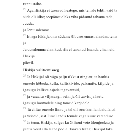
tunnustähe.
25
Aga Hiskija ei tasunud heategu, mis temale tehti, vaid ta
süda oli ülbe; seepärast oleks viha pidanud tabama teda,
Juudat
ja Jeruusalemma.
26
Et aga Hiskija oma südame ülbuses ennast alandas, tema
ja
Jeruusalemma elanikud, siis ei tabanud Issanda viha neid
Hiskija
päevil.
Hiskija valitsemisaeg
27
Ja Hiskijal oli väga palju rikkust ning au; ta hankis
enesele hõbeda, kulla, kalliskivide, palsamite, kilpide ja
igasugu kalliste asjade tagavarasid,
28
ja varaaitu viljasaagi, veini ja õli tarvis, ja lautu
igasugu loomadele ning tarasid karjadele.
29
Ta ehitas enesele linnu ja tal oli suur kari lambaid, kitsi
ja veiseid, sest Jumal andis temale väga suure varanduse.
30
Ja tema, Hiskija, sulges ka Giihoni vete ülemjooksu ja
juhtis veed alla lääne poole, Taaveti linna; Hiskijal läks