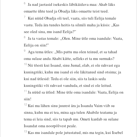
6
Ja nad jaotasid isekeskis läbikäidava maa: Ahab läks
omaette ühte teed ja Obadja läks omaette teist teed.
7
Kui nüüd Obadja oli teel, vaata, siis tuli Eelija temale
vastu. Teda ära tundes heitis ta silmili maha ja küsis: „Kas
see oled sina, mu isand Eelija?”
8
Ja ta vastas temale: „Olen. Mine ütle oma isandale: Vaata,
Eelija on siin!”
9
Aga tema ütles: „Mis pattu ma olen teinud, et sa tahad
oma sulase anda Ahabi kätte, selleks et ta mu surmaks?
10
Nii tõesti kui Issand, sinu Jumal, elab, ei ole rahvast ega
kuningriiki, kuhu mu isand ei ole läkitanud sind otsima; ja
kui nad ütlesid: Teda ei ole siin, siis ta laskis seda
kuningriiki või rahvast vanduda, et sind ei ole leitud.
11
Ja nüüd sa ütled: Mine ütle oma isandale: Vaata, Eelija on
siin!
12
Kui ma lähen sinu juurest ära ja Issanda Vaim viib su
sinna, kuhu ma ei tea, mina aga tulen Ahabile teatama ja
tema ei leia sind, siis ta tapab mu. Ometi kardab su sulane
Issandat oma noorpõlvest peale.
13
Kas mu isandale pole jutustatud, mis ma tegin, kui Iisebel