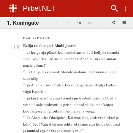
Piibel.NET
1. Kuningate
<
1
18
22
>
Eestikeelne Piibel 1997
18
Eelija tuleb tagasi Ahabi juurde
1
Ja hulga aja pärast, kolmandal aastal, tuli Eelijale Issanda
sõna, kes ütles: „Mine näita ennast Ahabile, siis ma annan
maale vihma!”
2
Ja Eelija läks ennast Ahabile näitama. Samaarias oli aga
suur nälg
3
ja Ahab kutsus Obadja, kes oli kojaülem. Obadja kartis
väga Issandat,
4
ja kui Iisebel hävitas Issanda prohveteid, siis oli Obadja
võtnud sada prohvetit ja peitnud need viiekümne kaupa
koobastesse ning toitnud neid leiva ja veega.
5
Ja Ahab ütles Obadjale: „Käi maa läbi, kõik veeallikad ja
kõik jõed! Vahest leiame rohtu, et saame elus hoida hobused
ja muulad ega peaks hävitama karju?”