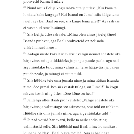
prohvetid Karmeli mäele.
21
Nüüd astus Eelija kogu rahva ette ja ütles: „Kui kaua te
lonkate kahe karguga? Kui Issand on Jumal, siis käige tema
järel; aga kui Baal on see, siis käige tema järel!” Aga rahvas
ei vastanud temale sõnagi.
22
Siis Eelija ütles rahvale: „Mina olen ainus järelejäänud
Issanda prohvet, aga Baali prohveteid on nelisada
viiskümmend meest.
23
Antagu meile kaks härjavärssi: valigu nemad enestele üks
härjavärss, raiugu tükkideks ja pangu puude peale, aga nad
ärgu süüdaku tuld; mina valmistan teise härjavärsi ja panen
puude peale, ja minagi ei süüta tuld.
24
Siis hüüdke teie oma jumala nime ja mina hüüan Issanda
nime! See jumal, kes siis vastab tulega, on Jumal!” Ja kogu
rahvas kostis ning ütles: „See kõne on hea!”
25
Ja Eelija ütles Baali prohvetitele: „Valige enestele üks
härjavärss ja valmistage see esimesena, sest teid on rohkem!
Hüüdke siis oma jumala nime, aga ärge süüdake tuld!”
26
Ja nad võtsid härjavärsi, kelle ta neile andis, ning
valmistasid selle. Siis hüüdsid nad Baali nime hommikust
lõunani, öeldes: „Baal, vasta meile!” Aga ei häält ega