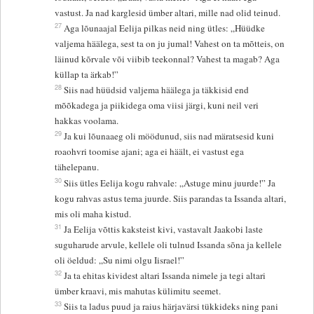
vastust. Ja nad karglesid ümber altari, mille nad olid teinud.
27
Aga lõunaajal Eelija pilkas neid ning ütles: „Hüüdke
valjema häälega, sest ta on ju jumal! Vahest on ta mõtteis, on
läinud kõrvale või viibib teekonnal? Vahest ta magab? Aga
küllap ta ärkab!”
28
Siis nad hüüdsid valjema häälega ja täkkisid end
mõõkadega ja piikidega oma viisi järgi, kuni neil veri
hakkas voolama.
29
Ja kui lõunaaeg oli möödunud, siis nad märatsesid kuni
roaohvri toomise ajani; aga ei häält, ei vastust ega
tähelepanu.
30
Siis ütles Eelija kogu rahvale: „Astuge minu juurde!” Ja
kogu rahvas astus tema juurde. Siis parandas ta Issanda altari,
mis oli maha kistud.
31
Ja Eelija võttis kaksteist kivi, vastavalt Jaakobi laste
suguharude arvule, kellele oli tulnud Issanda sõna ja kellele
oli öeldud: „Su nimi olgu Iisrael!”
32
Ja ta ehitas kividest altari Issanda nimele ja tegi altari
ümber kraavi, mis mahutas külimitu seemet.
33
Siis ta ladus puud ja raius härjavärsi tükkideks ning pani