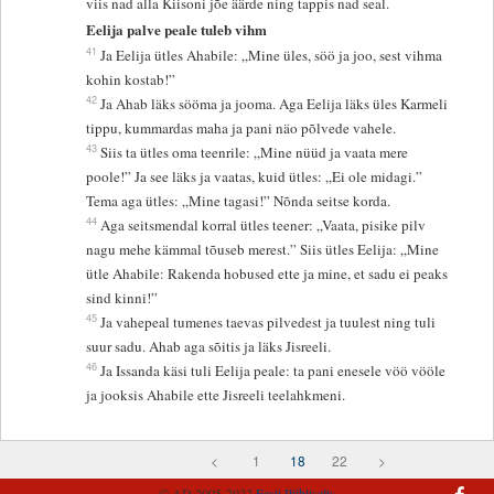
viis nad alla Kiisoni jõe äärde ning tappis nad seal.
Eelija palve peale tuleb vihm
41
Ja Eelija ütles Ahabile: „Mine üles, söö ja joo, sest vihma
kohin kostab!”
42
Ja Ahab läks sööma ja jooma. Aga Eelija läks üles Karmeli
tippu, kummardas maha ja pani näo põlvede vahele.
43
Siis ta ütles oma teenrile: „Mine nüüd ja vaata mere
poole!” Ja see läks ja vaatas, kuid ütles: „Ei ole midagi.”
Tema aga ütles: „Mine tagasi!” Nõnda seitse korda.
44
Aga seitsmendal korral ütles teener: „Vaata, pisike pilv
nagu mehe kämmal tõuseb merest.” Siis ütles Eelija: „Mine
ütle Ahabile: Rakenda hobused ette ja mine, et sadu ei peaks
sind kinni!”
45
Ja vahepeal tumenes taevas pilvedest ja tuulest ning tuli
suur sadu. Ahab aga sõitis ja läks Jisreeli.
46
Ja Issanda käsi tuli Eelija peale: ta pani enesele vöö vööle
ja jooksis Ahabile ette Jisreeli teelahkmeni.
<
1
18
22
>
© AD 2005-2022
Eesti Piibliselts