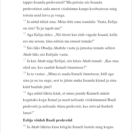
tappis Issanda prohveteid? Ma peitsin siis Issanda
prohvetitest sada meest viiekümne kaupa koobastesse ning
toitsin neid leiva ja veega.
14
Ja nüüd ütled sina: Mine ütle oma isandale: Vaata, Eelija
on siin! Ta ju tapab mu!”
15
Aga Eelija ütles: „Nii tõesti kui elab vägede Issand, kelle
ees ma seisan, täna näitan ma ennast temale!”
16
Siis läks Obadja Ahabile vastu ja jutustas temale sellest.
Ahab läks siis Eelijale vastu.
17
Ja kui Ahab nägi Eelijat, siis küsis Ahab temalt: „Kas sina
oled see, kes saadab Iisraeli õnnetusse?”
18
Ja ta vastas: „Mina ei saada Iisraeli õnnetusse, küll aga
sina ja su isa sugu, sest te jätate maha Issanda käsud ja sina
käid baalide järel!
19
Aga nüüd läkita käsk, et minu juurde Karmeli mäele
kogutaks kogu Iisrael ja need nelisada viiskümmend Baali
prohvetit ja nelisada Ašera prohvetit, kes söövad Iisebeli
lauas!”
Eelija võidab Baali prohvetid
20
Ja Ahab läkitas käsu kõigile Iisraeli lastele ning kogus