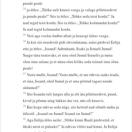
puude peale
34
ja ütles: „Täitke neli kruusi veega ja valage põletusohvri
ja puude peale!” Siis ta ütles: „Tehke seda teist korda!” Ja
nad tegid teist korda. Siis ta ütles: „Tehke kolmandat korda!”
Ja nad tegid kolmandat korda.
35
Vesi aga voolas ümber altari ja kraavgi täitus veega.
36
Ja kui siis roaohvrit pidi ohverdatama, astus prohvet Eelija
ette ja ütles: „Issand! Aabrahami, Iisaki ja Iisraeli Jumal!
Saagu täna teatavaks, et sina oled Jumal Iisraelis ja mina
olen sinu sulane ja et mina olen kõike seda teinud sinu sõna
peale!
37
Vasta mulle, Issand! Vasta mulle, et see rahvas saaks teada,
et sina, Issand, oled Jumal ja et sina pöörad tagasi nende
südamed!”
38
Siis Issanda tuli langes alla ja sõi ära põletusohvri, puud,
kivid ja põrmu ning lakkus ära vee, mis oli kraavis.
39
Kui kogu rahvas seda nägi, siis heitsid nad silmili maha ja
ütlesid: „Issand on Jumal! Issand on Jumal!”
40
Aga Eelija ütles neile: „Võtke kinni Baali prohvetid, et
ükski neist ei pääseks!” Ja rahvas võttis nad kinni. Ja Eelija