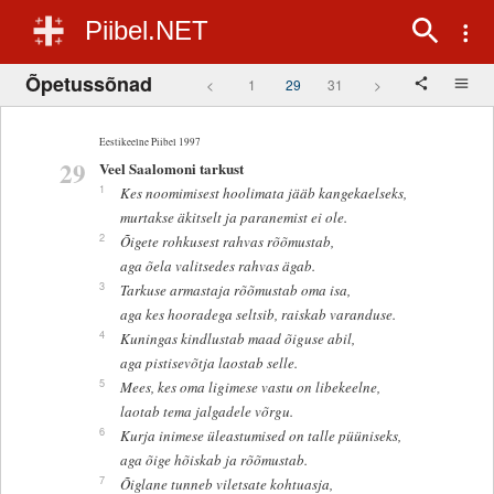
Piibel.NET
Õpetussõnad
<
1
29
31
>
Eestikeelne Piibel 1997
29
Veel Saalomoni tarkust
1
Kes noomimisest hoolimata jääb kangekaelseks,
murtakse äkitselt ja paranemist ei ole.
2
Õigete rohkusest rahvas rõõmustab,
aga õela valitsedes rahvas ägab.
3
Tarkuse armastaja rõõmustab oma isa,
aga kes hooradega seltsib, raiskab varanduse.
4
Kuningas kindlustab maad õiguse abil,
aga pistisevõtja laostab selle.
5
Mees, kes oma ligimese vastu on libekeelne,
laotab tema jalgadele võrgu.
6
Kurja inimese üleastumised on talle püüniseks,
aga õige hõiskab ja rõõmustab.
7
Õiglane tunneb viletsate kohtuasja,