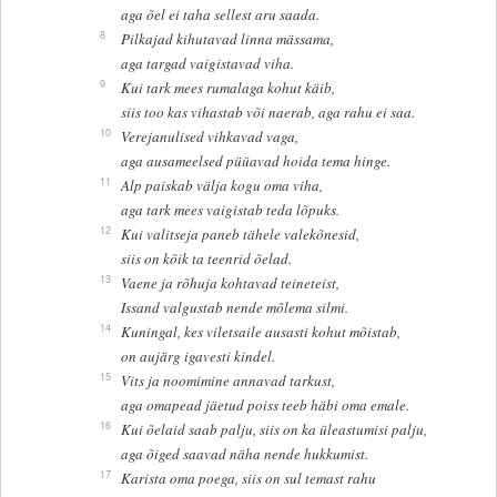
aga õel ei taha sellest aru saada.
8
Pilkajad kihutavad linna mässama,
aga targad vaigistavad viha.
9
Kui tark mees rumalaga kohut käib,
siis too kas vihastab või naerab, aga rahu ei saa.
10
Verejanulised vihkavad vaga,
aga ausameelsed püüavad hoida tema hinge.
11
Alp paiskab välja kogu oma viha,
aga tark mees vaigistab teda lõpuks.
12
Kui valitseja paneb tähele valekõnesid,
siis on kõik ta teenrid õelad.
13
Vaene ja rõhuja kohtavad teineteist,
Issand valgustab nende mõlema silmi.
14
Kuningal, kes viletsaile ausasti kohut mõistab,
on aujärg igavesti kindel.
15
Vits ja noomimine annavad tarkust,
aga omapead jäetud poiss teeb häbi oma emale.
16
Kui õelaid saab palju, siis on ka üleastumisi palju,
aga õiged saavad näha nende hukkumist.
17
Karista oma poega, siis on sul temast rahu