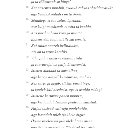
ja ta rõõmustab su hinge!
18
Kui nägemus puudub, muutub rahvas ohjeldamatuks,
aga Seadust pidades on ta õnnis.
19
Sõnadega ei saa sulast õpetada,
sest kuigi ta mõistab, ei võta ta kuulda.
20
Kas näed nobeda kõnega meest?
Ennem võib loota albile kui temale.
21
Kui sulast noorelt hellitatakse,
siis on ta viimaks tüliks.
22
Viha pidav inimene õhutab riidu
ja raevutsejal on palju üleastumisi.
23
Inimest alandab ta oma ülbus,
aga kes on alandliku vaimuga, saab au.
24
Kes vargaga jagab, vihkab oma hinge:
ta kuuleb küll needmist, aga ei avalda midagi.
25
Inimeste kartmine paneb püünise,
aga kes loodab Issanda peale, on kaitstud.
26
Paljud otsivad valitseja poolehoidu,
aga Issandalt tuleb igaühele õigus.
27
Õigete meelest on jäle ülekohtune mees,
aga õelate meelest on jäle õigel teel käija.