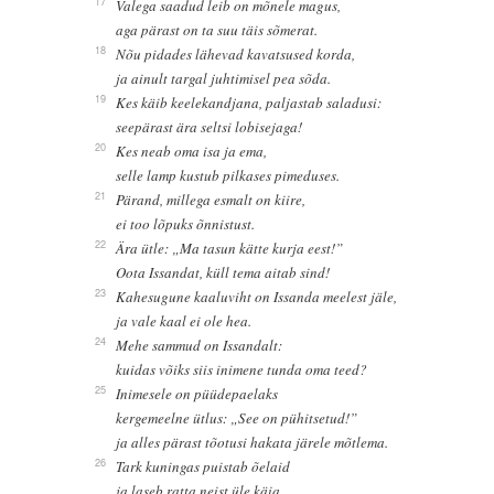
17
Valega saadud leib on mõnele magus,
aga pärast on ta suu täis sõmerat.
18
Nõu pidades lähevad kavatsused korda,
ja ainult targal juhtimisel pea sõda.
19
Kes käib keelekandjana, paljastab saladusi:
seepärast ära seltsi lobisejaga!
20
Kes neab oma isa ja ema,
selle lamp kustub pilkases pimeduses.
21
Pärand, millega esmalt on kiire,
ei too lõpuks õnnistust.
22
Ära ütle: „Ma tasun kätte kurja eest!”
Oota Issandat, küll tema aitab sind!
23
Kahesugune kaaluviht on Issanda meelest jäle,
ja vale kaal ei ole hea.
24
Mehe sammud on Issandalt:
kuidas võiks siis inimene tunda oma teed?
25
Inimesele on püüdepaelaks
kergemeelne ütlus: „See on pühitsetud!”
ja alles pärast tõotusi hakata järele mõtlema.
26
Tark kuningas puistab õelaid
ja laseb ratta neist üle käia.