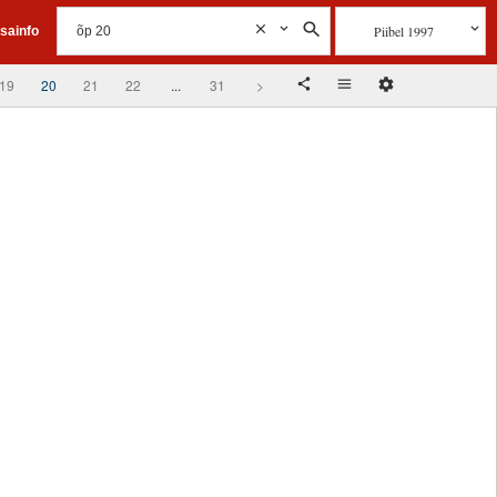
Piibel 1997
isainfo
19
20
21
22
...
31
>