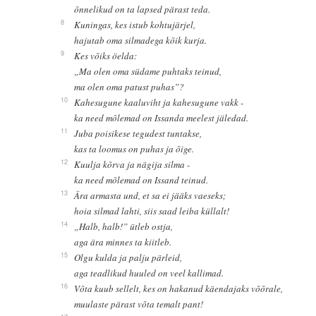
õnnelikud on ta lapsed pärast teda.
8
Kuningas, kes istub kohtujärjel,
hajutab oma silmadega kõik kurja.
9
Kes võiks öelda:
„Ma olen oma südame puhtaks teinud,
ma olen oma patust puhas”?
10
Kahesugune kaaluviht ja kahesugune vakk -
ka need mõlemad on Issanda meelest jäledad.
11
Juba poisikese tegudest tuntakse,
kas ta loomus on puhas ja õige.
12
Kuulja kõrva ja nägija silma -
ka need mõlemad on Issand teinud.
13
Ära armasta und, et sa ei jääks vaeseks;
hoia silmad lahti, siis saad leiba küllalt!
14
„Halb, halb!” ütleb ostja,
aga ära minnes ta kiitleb.
15
Olgu kulda ja palju pärleid,
aga teadlikud huuled on veel kallimad.
16
Võta kuub sellelt, kes on hakanud käendajaks võõrale,
muulaste pärast võta temalt pant!