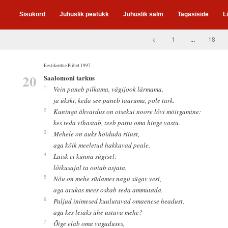
Sisukord
Juhuslik peatükk
Juhuslik salm
Tagasiside
L
<
1
...
18
Eestikeelne Piibel 1997
20
Saalomoni tarkus
1
Vein paneb pilkama, vägijook lärmama,
ja ükski, keda see paneb taaruma, pole tark.
2
Kuninga ähvardus on otsekui noore lõvi möirgamine:
kes teda vihastab, teeb pattu oma hinge vastu.
3
Mehele on auks hoiduda riiust,
aga kõik meeletud hakkavad peale.
4
Laisk ei künna sügisel:
lõikusajal ta ootab asjata.
5
Nõu on mehe südames nagu sügav vesi,
aga arukas mees oskab seda ammutada.
6
Paljud inimesed kuulutavad omaenese headust,
aga kes leiaks ühe ustava mehe?
7
Õige elab oma vagaduses,